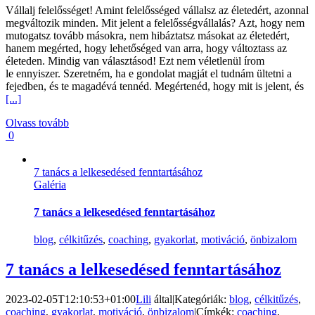
Vállalj felelősséget! Amint felelősséged vállalsz az életedért, azonnal
megváltozik minden. Mit jelent a felelősségvállalás? Azt, hogy nem
mutogatsz tovább másokra, nem hibáztatsz másokat az életedért,
hanem megérted, hogy lehetőséged van arra, hogy változtass az
életeden. Mindig van választásod! Ezt nem véletlenül írom
le ennyiszer. Szeretném, ha e gondolat magját el tudnám ültetni a
fejedben, és te magadévá tennéd. Megértenéd, hogy mit is jelent, és
[...]
Olvass tovább
0
7 tanács a lelkesedésed fenntartásához
Galéria
7 tanács a lelkesedésed fenntartásához
blog
,
célkitűzés
,
coaching
,
gyakorlat
,
motiváció
,
önbizalom
7 tanács a lelkesedésed fenntartásához
2023-02-05T12:10:53+01:00
Lili
által
|
Kategóriák:
blog
,
célkitűzés
,
coaching
,
gyakorlat
,
motiváció
,
önbizalom
|
Címkék:
coaching
,