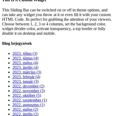
This Sliding Bar can be switched on or off in theme options, and
can take any widget you throw at it or even fill it with your custom
HTML Code. Its perfect for grabbing the attention of your viewers.
Choose between 1, 2, 3 or 4 columns, set the background color,
widget divider color, activate transparency, a top border or fully
disable it on desktop and mobile.
Blog bejegyzések
2023. július (3)
2023. június (4)
2023. május (4)
2023. április (4)
2023. március (3)
2023. február (4)
2023. január (3)
2022. december (2)
2022. november (3)
2022. október (5)
2022. szeptember (1)
2022. augusztus (1)
2022. május (2)
2022. április (2)