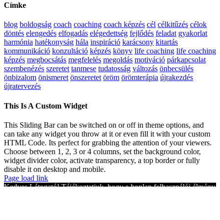
Címke
blog
boldogság
coach
coaching
coach képzés
cél
célkitűzés
célok
döntés
elengedés
elfogadás
elégedettség
fejlődés
feladat
gyakorlat
harmónia
hatékonyság
hála
inspiráció
karácsony
kitartás
kommunikáció
konzultáció
képzés
könyv
life coaching
life coaching
képzés
megbocsátás
megfelelés
megoldás
motiváció
párkapcsolat
szembenézés
szeretet
tanmese
tudatosság
változás
önbecsülés
önbizalom
önismeret
önszeretet
öröm
örömterápia
újrakezdés
újratervezés
This Is A Custom Widget
This Sliding Bar can be switched on or off in theme options, and
can take any widget you throw at it or even fill it with your custom
HTML Code. Its perfect for grabbing the attention of your viewers.
Choose between 1, 2, 3 or 4 columns, set the background color,
widget divider color, activate transparency, a top border or fully
disable it on desktop and mobile.
Page load link
Kedves Látogató! Tájékoztatjuk, hogy a honlap felhasználói élmény
fokozásának érdekében sütiket alkalmazunk. A honlapunk
használatával ön a tájékoztatásunkat tudomásul veszi.
Elfogadom
Adatvédelmi tájékoztató