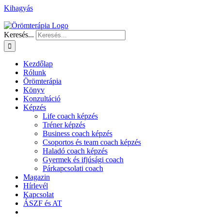
Kihagyás
Keresés...
Kezdőlap
Rólunk
Örömterápia
Könyv
Konzultáció
Képzés
Life coach képzés
Tréner képzés
Business coach képzés
Csoportos és team coach képzés
Haladó coach képzés
Gyermek és ifjúsági coach
Párkapcsolati coach
Magazin
Hírlevél
Kapcsolat
ÁSZF és AT