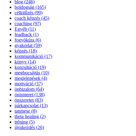
blog (246)
boldogság (165)
célkitűzés (99)
coach képzés (45)
coaching (97)
Egyéb (11)
feadback (1)
fogyókúra (6)
gyakorlat (59)
képzés (18)
kommunikáció (17)
könyv (14)
konzultáció (19)
megbocsájtás (10)
megjelenések (4)
motiváció (37)
önbizalom (64)
önismeret (138)
önszeretet (83)
párkapcsolat (13)
tanmese (8)
theta healing (2)
tréning (5)
újrakezdés (26)