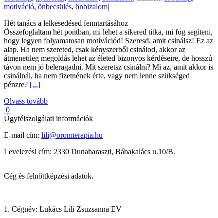
motiváció
,
önbecsülés
,
önbizalom
|
Hét tanács a lelkesedésed fenntartásához
Összefoglaltam hét pontban, mi lehet a sikered titka, mi fog segíteni,
hogy legyen folyamatosan motivációd! Szeresd, amit csinálsz! Ez az
alap. Ha nem szereted, csak kényszerből csinálod, akkor az
átmenetileg megoldás lehet az életed bizonyos kérdéseire, de hosszú
távon nem jó beleragadni. Mit szeretsz csinálni? Mi az, amit akkor is
csinálnál, ha nem fizetnének érte, vagy nem lenne szükséged
pénzre?
[...]
Olvass tovább
0
Ügyfélszolgálati információk
E-mail cím:
lili@oromterapia.hu
Levelezési cím: 2330 Dunaharaszti, Bábakalács u.10/B.
Cég és felnőttképzési adatok.
1. Cégnév: Lukács Lili Zsuzsanna EV