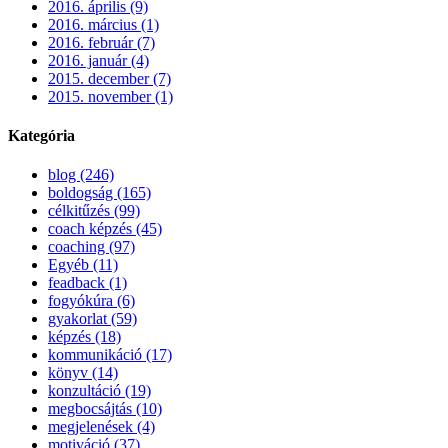
2016. április (9)
2016. március (1)
2016. február (7)
2016. január (4)
2015. december (7)
2015. november (1)
Kategória
blog (246)
boldogság (165)
célkitűzés (99)
coach képzés (45)
coaching (97)
Egyéb (11)
feadback (1)
fogyókúra (6)
gyakorlat (59)
képzés (18)
kommunikáció (17)
könyv (14)
konzultáció (19)
megbocsájtás (10)
megjelenések (4)
motiváció (37)