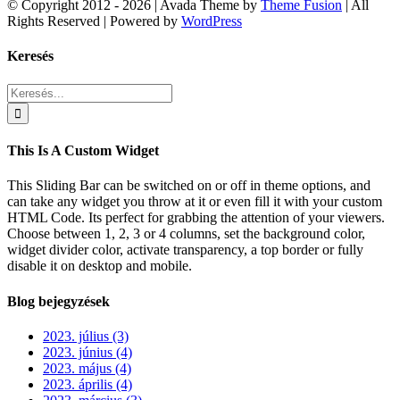
© Copyright 2012 -
2026 | Avada Theme by
Theme Fusion
| All
Rights Reserved | Powered by
WordPress
Facebook
Rss
X
Vimeo
Instagram
Pinterest
Dribbble
Toggle
Keresés
Sliding
Bar
Keresés...
Area
This Is A Custom Widget
This Sliding Bar can be switched on or off in theme options, and
can take any widget you throw at it or even fill it with your custom
HTML Code. Its perfect for grabbing the attention of your viewers.
Choose between 1, 2, 3 or 4 columns, set the background color,
widget divider color, activate transparency, a top border or fully
disable it on desktop and mobile.
Blog bejegyzések
2023. július (3)
2023. június (4)
2023. május (4)
2023. április (4)