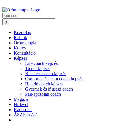
Kihagyás
Keresés...
Kezdőlap
Rólunk
Örömterápia
Könyv
Konzultáció
Képzés
Life coach képzés
Tréner képzés
Business coach képzés
Csoportos és team coach képzés
Haladó coach képzés
Gyermek és ifjúsági coach
Párkapcsolati coach
Magazin
Hírlevél
Kapcsolat
ÁSZF és AT