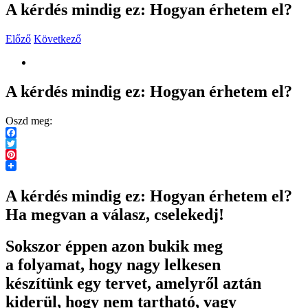
A kérdés mindig ez: Hogyan érhetem el?
Előző
Következő
View
Larger
Image
A kérdés mindig ez: Hogyan érhetem el?
Oszd meg:
Facebook
Twitter
Pinterest
A kérdés mindig ez: Hogyan érhetem el?
Ha megvan a válasz, cselekedj!
Sokszor éppen azon bukik meg
a folyamat, hogy nagy lelkesen
készítünk egy tervet, amelyről aztán
kiderül, hogy nem tartható, vagy