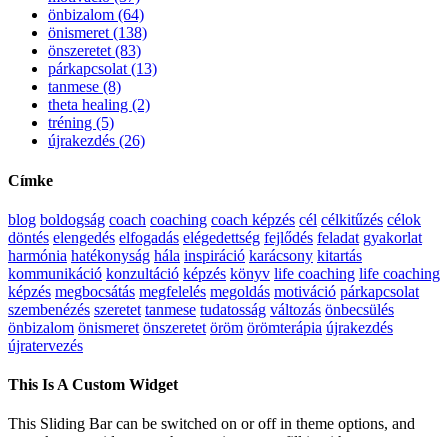
önbizalom (64)
önismeret (138)
önszeretet (83)
párkapcsolat (13)
tanmese (8)
theta healing (2)
tréning (5)
újrakezdés (26)
Címke
blog
boldogság
coach
coaching
coach képzés
cél
célkitűzés
célok
döntés
elengedés
elfogadás
elégedettség
fejlődés
feladat
gyakorlat
harmónia
hatékonyság
hála
inspiráció
karácsony
kitartás
kommunikáció
konzultáció
képzés
könyv
life coaching
life coaching
képzés
megbocsátás
megfelelés
megoldás
motiváció
párkapcsolat
szembenézés
szeretet
tanmese
tudatosság
változás
önbecsülés
önbizalom
önismeret
önszeretet
öröm
örömterápia
újrakezdés
újratervezés
This Is A Custom Widget
This Sliding Bar can be switched on or off in theme options, and
can take any widget you throw at it or even fill it with your custom