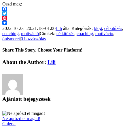
Oszd meg:
Facebook
Twitter
Pinterest
2022-10-23T20:21:18+01:00
Lili
által
|
Kategóriák:
blog
,
célkitűzés
,
coaching
,
motiváció
|
Címkék:
célkitűzés
,
coaching
,
motiváció
,
önismeret
|
0 hozzászólás
Share This Story, Choose Your Platform!
Facebook
X
Reddit
LinkedIn
Pinterest
Vk
About the Author:
Lili
Ajánlott bejegyzések
Ne aprózd el magad!
Galéria