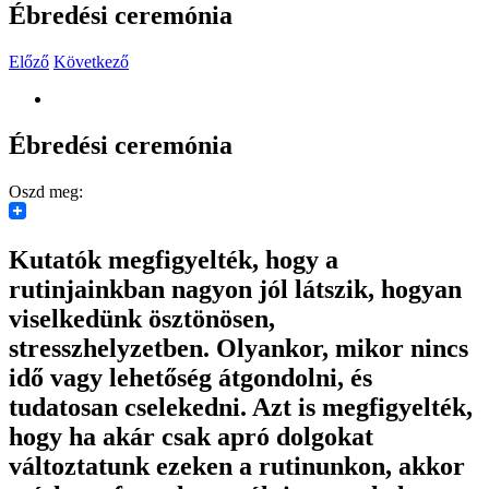
Ébredési ceremónia
Előző
Következő
View
Larger
Image
Ébredési ceremónia
Oszd meg:
Kutatók megfigyelték, hogy a
rutinjainkban nagyon jól látszik, hogyan
viselkedünk ösztönösen,
stresszhelyzetben. Olyankor, mikor nincs
idő vagy lehetőség átgondolni, és
tudatosan cselekedni. Azt is megfigyelték,
hogy ha akár csak apró dolgokat
változtatunk ezeken a rutinunkon, akkor