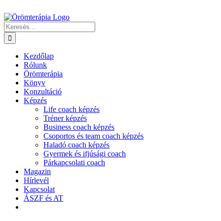
Kihagyás
Keresés...
Kezdőlap
Rólunk
Örömterápia
Könyv
Konzultáció
Képzés
Life coach képzés
Tréner képzés
Business coach képzés
Csoportos és team coach képzés
Haladó coach képzés
Gyermek és ifjúsági coach
Párkapcsolati coach
Magazin
Hírlevél
Kapcsolat
ÁSZF és AT