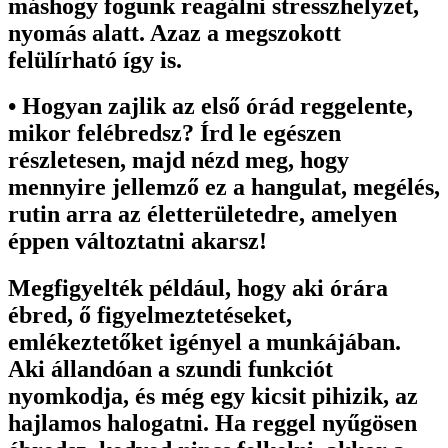
máshogy fogunk reagálni stresszhelyzet,
nyomás alatt. Azaz a megszokott
felülírható így is.
• Hogyan zajlik az első órád reggelente,
mikor felébredsz? Írd le egészen
részletesen, majd nézd meg, hogy
mennyire jellemző ez a hangulat, megélés,
rutin arra az életterületedre, amelyen
éppen változtatni akarsz!
Megfigyelték például, hogy aki órára
ébred, ő figyelmeztetéseket,
emlékeztetőket igényel a munkájában.
Aki állandóan a szundi funkciót
nyomkodja, és még egy kicsit pihizik, az
hajlamos halogatni. Ha reggel nyűgösen