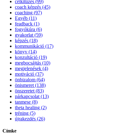
célkitűzés (99)
coach képzés (45)
coaching (97)
Egyéb (11)
feadback (1)
fogyókúra (6)
gyakorlat (59)
képzés (18)
kommunikáció (17)
könyv (14)
konzultáció (19)
megbocsájtás (10)
megjelenések (4)
motiváció (37)
önbizalom (64)
önismeret (138)
önszeretet (83)
párkapcsolat (13)
tanmese (8)
theta healing (2)
tréning (5)
újrakezdés (26)
Címke