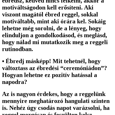
ébredsz, kedved nincs felkelni, akkor a
motiváltságodon kell erősíteni. Aki
viszont magától ébred reggel, sokkal
motiváltabb, mint aki órára kel. Sokáig
lehetne még sorolni, de a lényeg, hogy
elinduljon a gondolkodásod, és meglásd,
hogy nálad mi mutatkozik meg a reggeli
rutinodban.
• Ébredj másképp! Mit tehetnél, hogy
változtass az ébredési “ceremóniádon”?
Hogyan lehetne ez pozitív hatással a
napodra?
Az is nagyon érdekes, hogy a reggelünk
mennyire meghatározó hangulati szinten
is. Nehéz úgy csodás napot varázsolni, ha
reggel morgósan és feszülten kelsz,