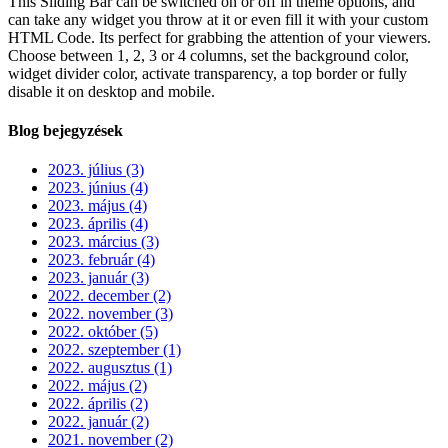
This Sliding Bar can be switched on or off in theme options, and
can take any widget you throw at it or even fill it with your custom
HTML Code. Its perfect for grabbing the attention of your viewers.
Choose between 1, 2, 3 or 4 columns, set the background color,
widget divider color, activate transparency, a top border or fully
disable it on desktop and mobile.
Blog bejegyzések
2023. július (3)
2023. június (4)
2023. május (4)
2023. április (4)
2023. március (3)
2023. február (4)
2023. január (3)
2022. december (2)
2022. november (3)
2022. október (5)
2022. szeptember (1)
2022. augusztus (1)
2022. május (2)
2022. április (2)
2022. január (2)
2021. november (2)