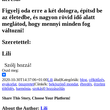
Figyelj oda erre a két dologra, építsd be
az életedbe, és nagyon rövid idő alatt
meglátod, hogy mennyi minden fog
változni!
Szeretettel:
Lili
Szólj hozzá!
Oszd meg:
2020-10-30T14:37:06+01:00
Lili
által
|
Kategóriák:
blog
,
célkitűzés
,
gyakorlat
,
önszeretet
|
Címkék:
beköszönő mondat
,
ébredés
,
érzelmi
töltődés
,
harmónia
,
szokás
|
0 hozzászólás
Share This Story, Choose Your Platform!
Facebook
X
Reddit
LinkedIn
Pinterest
Vk
About the Author:
Lili