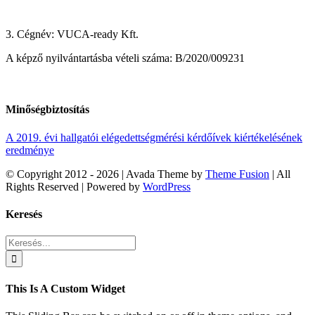
3. Cégnév: VUCA-ready Kft.
A képző nyilvántartásba vételi száma: B/2020/009231
Minőségbiztosítás
A 2019. évi hallgatói elégedettségmérési kérdőívek kiértékelésének
eredménye
© Copyright 2012 -
2026 | Avada Theme by
Theme Fusion
| All
Rights Reserved | Powered by
WordPress
Facebook
Rss
X
Vimeo
Instagram
Pinterest
Dribbble
Toggle
Keresés
Sliding
Bar
Keresés...
Area
This Is A Custom Widget