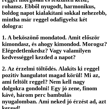
rohansz. Ebből nyugodt, harmonikus,
boldog napot kialakítani sokkal nehezebb,
mintha már reggel odafigyelsz két
dologra:
1. A beköszönő mondatod. Amit először
kimondasz, és ahogy kimondod. Morogsz?
Elégedetlenkedsz? Vagy valamilyen
kedvességgel kezded a napot?
2. Az érzelmi töltődés. Alakíts ki reggel
pozitív hangulatot magad körül! Mi az,
ami feltölt reggel? Nem kell nagy
dolgokra gondolni! Egy jó zene, finom
kávé, három perc bambulás
nyugalomban. Ami neked jó érzést ad, azt
keresd!