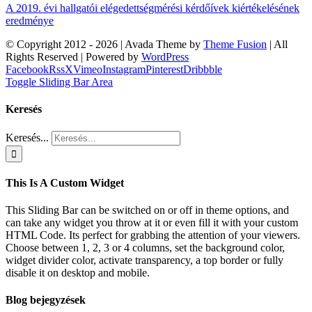
A 2019. évi hallgatói elégedettségmérési kérdőívek kiértékelésének
eredménye
© Copyright 2012 -
2026 | Avada Theme by
Theme Fusion
| All
Rights Reserved | Powered by
WordPress
Facebook
Rss
X
Vimeo
Instagram
Pinterest
Dribbble
Toggle Sliding Bar Area
Keresés
Keresés...
This Is A Custom Widget
This Sliding Bar can be switched on or off in theme options, and
can take any widget you throw at it or even fill it with your custom
HTML Code. Its perfect for grabbing the attention of your viewers.
Choose between 1, 2, 3 or 4 columns, set the background color,
widget divider color, activate transparency, a top border or fully
disable it on desktop and mobile.
Blog bejegyzések