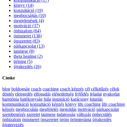
kommunikáció (17)
könyv (14)
konzultáció (19)
megbocsájtás (10)
megjelenések (4)
motiváció (37)
önbizalom (64)
önismeret (138)
önszeretet (83)
párkapcsolat (13)
tanmese (8)
theta healing (2)
tréning (5)
újrakezdés (26)
Címke
blog
boldogság
coach
coaching
coach képzés
cél
célkitűzés
célok
döntés
elengedés
elfogadás
elégedettség
fejlődés
feladat
gyakorlat
harmónia
hatékonyság
hála
inspiráció
karácsony
kitartás
kommunikáció
konzultáció
képzés
könyv
life coaching
life coaching
képzés
megbocsátás
megfelelés
megoldás
motiváció
párkapcsolat
szembenézés
szeretet
tanmese
tudatosság
változás
önbecsülés
önbizalom
önismeret
önszeretet
öröm
örömterápia
újrakezdés
újratervezés