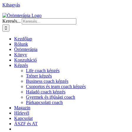
Kihagyás
Keresés...
Kezdőlap
Rólunk
Örömterápia
Könyv
Konzultáció
Képzés
Life coach képzés
Tréner képzés
Business coach képzés
Csoportos és team coach képzés
Haladó coach képzés
Gyermek és ifjúsági coach
Párkapcsolati coach
Magazin
Hírlevél
Kapcsolat
ÁSZF és AT