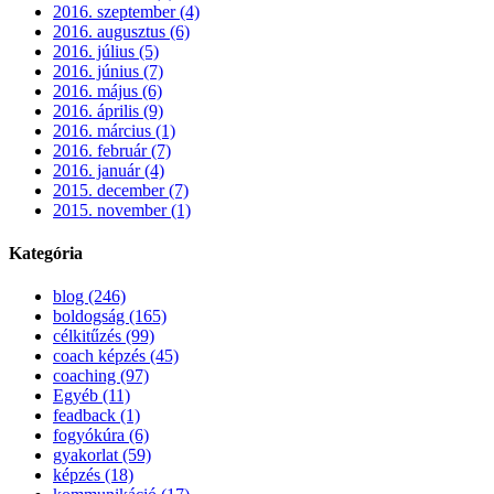
2016. szeptember (4)
2016. augusztus (6)
2016. július (5)
2016. június (7)
2016. május (6)
2016. április (9)
2016. március (1)
2016. február (7)
2016. január (4)
2015. december (7)
2015. november (1)
Kategória
blog (246)
boldogság (165)
célkitűzés (99)
coach képzés (45)
coaching (97)
Egyéb (11)
feadback (1)
fogyókúra (6)
gyakorlat (59)
képzés (18)