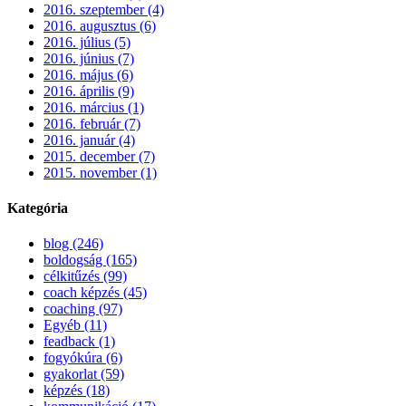
2016. szeptember (4)
2016. augusztus (6)
2016. július (5)
2016. június (7)
2016. május (6)
2016. április (9)
2016. március (1)
2016. február (7)
2016. január (4)
2015. december (7)
2015. november (1)
Kategória
blog (246)
boldogság (165)
célkitűzés (99)
coach képzés (45)
coaching (97)
Egyéb (11)
feadback (1)
fogyókúra (6)
gyakorlat (59)
képzés (18)