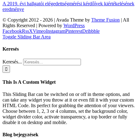
A 2019. évi hallgatói elégedettségmérési kérdőívek kiértékelésének
eredménye
© Copyright 2012 -
2026 | Avada Theme by
Theme Fusion
| All
Rights Reserved | Powered by
WordPress
Facebook
Rss
X
Vimeo
Instagram
Pinterest
Dribbble
Toggle Sliding Bar Area
Keresés
Keresés...
This Is A Custom Widget
This Sliding Bar can be switched on or off in theme options, and
can take any widget you throw at it or even fill it with your custom
HTML Code. Its perfect for grabbing the attention of your viewers.
Choose between 1, 2, 3 or 4 columns, set the background color,
widget divider color, activate transparency, a top border or fully
disable it on desktop and mobile.
Blog bejegyzések