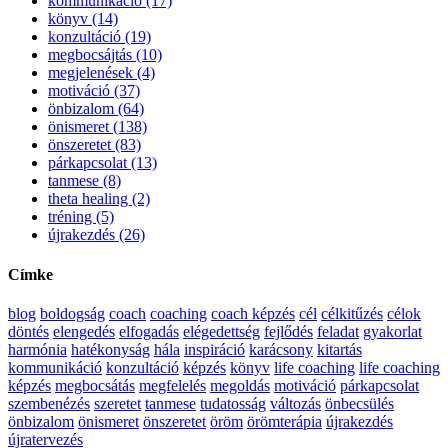
kommunikáció (17)
könyv (14)
konzultáció (19)
megbocsájtás (10)
megjelenések (4)
motiváció (37)
önbizalom (64)
önismeret (138)
önszeretet (83)
párkapcsolat (13)
tanmese (8)
theta healing (2)
tréning (5)
újrakezdés (26)
Címke
blog
boldogság
coach
coaching
coach képzés
cél
célkitűzés
célok
döntés
elengedés
elfogadás
elégedettség
fejlődés
feladat
gyakorlat
harmónia
hatékonyság
hála
inspiráció
karácsony
kitartás
kommunikáció
konzultáció
képzés
könyv
life coaching
life coaching
képzés
megbocsátás
megfelelés
megoldás
motiváció
párkapcsolat
szembenézés
szeretet
tanmese
tudatosság
változás
önbecsülés
önbizalom
önismeret
önszeretet
öröm
örömterápia
újrakezdés
újratervezés