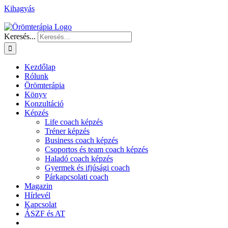
Kihagyás
Keresés...
Kezdőlap
Rólunk
Örömterápia
Könyv
Konzultáció
Képzés
Life coach képzés
Tréner képzés
Business coach képzés
Csoportos és team coach képzés
Haladó coach képzés
Gyermek és ifjúsági coach
Párkapcsolati coach
Magazin
Hírlevél
Kapcsolat
ÁSZF és AT