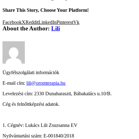
Share This Story, Choose Your Platform!
Facebook
X
Reddit
LinkedIn
Pinterest
Vk
About the Author:
Lili
Ügyfélszolgálati információk
E-mail cím:
lili@oromterapia.hu
Levelezési cím: 2330 Dunaharaszti, Bábakalács u.10/B.
Cég és felnőttképzési adatok.
1. Cégnév: Lukács Lili Zsuzsanna EV
Nyilvántartási szám: E-001840/2018