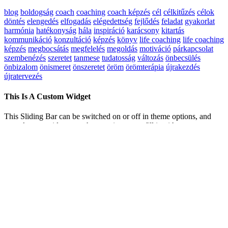
blog
boldogság
coach
coaching
coach képzés
cél
célkitűzés
célok
döntés
elengedés
elfogadás
elégedettség
fejlődés
feladat
gyakorlat
harmónia
hatékonyság
hála
inspiráció
karácsony
kitartás
kommunikáció
konzultáció
képzés
könyv
life coaching
life coaching
képzés
megbocsátás
megfelelés
megoldás
motiváció
párkapcsolat
szembenézés
szeretet
tanmese
tudatosság
változás
önbecsülés
önbizalom
önismeret
önszeretet
öröm
örömterápia
újrakezdés
újratervezés
This Is A Custom Widget
This Sliding Bar can be switched on or off in theme options, and
can take any widget you throw at it or even fill it with your custom
HTML Code. Its perfect for grabbing the attention of your viewers.
Choose between 1, 2, 3 or 4 columns, set the background color,
widget divider color, activate transparency, a top border or fully
disable it on desktop and mobile.
Page load link
Kedves Látogató! Tájékoztatjuk, hogy a honlap felhasználói élmény
fokozásának érdekében sütiket alkalmazunk. A honlapunk
használatával ön a tájékoztatásunkat tudomásul veszi.
Elfogadom
Adatvédelmi tájékoztató
Go to Top