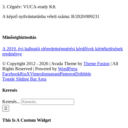
3. Cégnév: VUCA-ready Kft.
A képző nyilvántartásba vételi száma: B/2020/009231
Minőségbiztosítás
A 2019. évi hallgatói elégedettségmérési kérdőívek kiértékelésének
eredménye
© Copyright 2012 -
2026 | Avada Theme by
Theme Fusion
| All
Rights Reserved | Powered by
WordPress
Facebook
Rss
X
Vimeo
Instagram
Pinterest
Dribbble
Toggle Sliding Bar Area
Keresés
Keresés...
This Is A Custom Widget