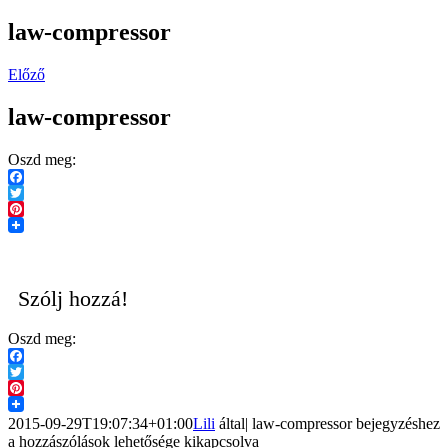
law-compressor
Előző
law-compressor
Oszd meg:
Facebook
Twitter
Pinterest
Szólj hozzá!
Oszd meg:
Facebook
Twitter
Pinterest
2015-09-29T19:07:34+01:00
Lili
által
|
law-compressor bejegyzéshez
a hozzászólások lehetősége kikapcsolva