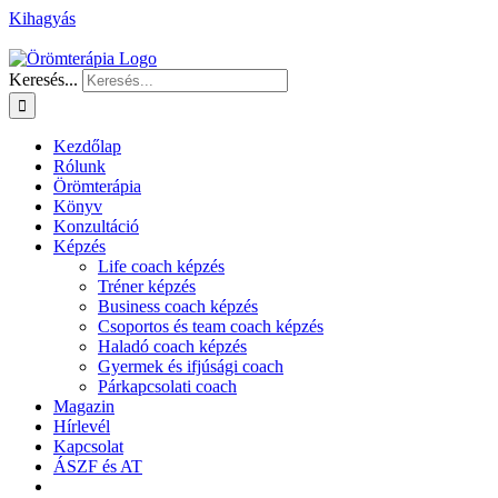
Kihagyás
Keresés...
Kezdőlap
Rólunk
Örömterápia
Könyv
Konzultáció
Képzés
Life coach képzés
Tréner képzés
Business coach képzés
Csoportos és team coach képzés
Haladó coach képzés
Gyermek és ifjúsági coach
Párkapcsolati coach
Magazin
Hírlevél
Kapcsolat
ÁSZF és AT