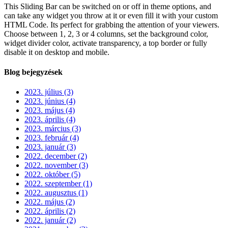
This Sliding Bar can be switched on or off in theme options, and
can take any widget you throw at it or even fill it with your custom
HTML Code. Its perfect for grabbing the attention of your viewers.
Choose between 1, 2, 3 or 4 columns, set the background color,
widget divider color, activate transparency, a top border or fully
disable it on desktop and mobile.
Blog bejegyzések
2023. július (3)
2023. június (4)
2023. május (4)
2023. április (4)
2023. március (3)
2023. február (4)
2023. január (3)
2022. december (2)
2022. november (3)
2022. október (5)
2022. szeptember (1)
2022. augusztus (1)
2022. május (2)
2022. április (2)
2022. január (2)