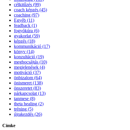
célkitűzés (99)
coach képzés (45)
coaching (97)
Egyéb (11)
feadback (1)
fogyókúra (6)
gyakorlat (59)
képzés (18)
kommunikáció (17)
könyv (14)
konzultáció (19)
megbocsájtás (10)
megjelenések (4)
motiváció (37)
önbizalom (64)
önismeret (138)
önszeretet (83)
párkapcsolat (13)
tanmese (8)
theta healing (2)
tréning (5)
újrakezdés (26)
Címke