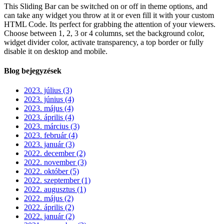
This Sliding Bar can be switched on or off in theme options, and
can take any widget you throw at it or even fill it with your custom
HTML Code. Its perfect for grabbing the attention of your viewers.
Choose between 1, 2, 3 or 4 columns, set the background color,
widget divider color, activate transparency, a top border or fully
disable it on desktop and mobile.
Blog bejegyzések
2023. július (3)
2023. június (4)
2023. május (4)
2023. április (4)
2023. március (3)
2023. február (4)
2023. január (3)
2022. december (2)
2022. november (3)
2022. október (5)
2022. szeptember (1)
2022. augusztus (1)
2022. május (2)
2022. április (2)
2022. január (2)