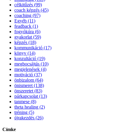
célkitűzés (99)
coach képzés (45)
coaching (97)
Egyéb (11)
feadback (1)
fogyókúra (6)
gyakorlat (59)
képzés (18)
kommunikáció (17)
könyv (14)
konzultáció (19)
megbocsájtás (10)
megjelenések (4)
motiváció (37)
önbizalom (64)
önismeret (138)
önszeretet (83)
párkapcsolat (13)
tanmese (8)
theta healing (2)
tréning (5)
újrakezdés (26)
Címke