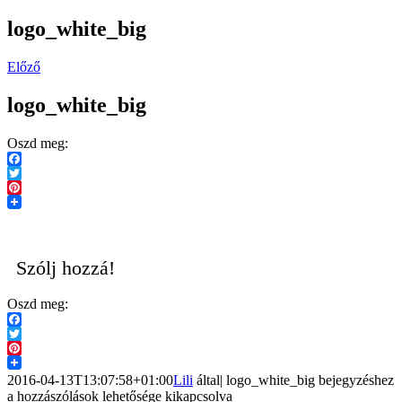
logo_white_big
Előző
logo_white_big
Oszd meg:
Facebook
Twitter
Pinterest
Szólj hozzá!
Oszd meg:
Facebook
Twitter
Pinterest
2016-04-13T13:07:58+01:00
Lili
által
|
logo_white_big bejegyzéshez
a hozzászólások lehetősége kikapcsolva