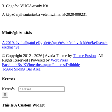
3. Cégnév: VUCA-ready Kft.
A képző nyilvántartásba vételi száma: B/2020/009231
Minőségbiztosítás
A 2019. évi hallgatói elégedettségmérési kérdőívek kiértékelésének
eredménye
© Copyright 2012 -
2026 | Avada Theme by
Theme Fusion
| All
Rights Reserved | Powered by
WordPress
Facebook
Rss
X
Vimeo
Instagram
Pinterest
Dribbble
Toggle Sliding Bar Area
Keresés
Keresés...
This Is A Custom Widget