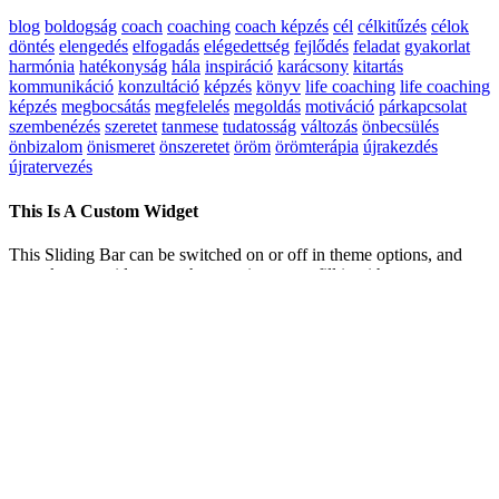
blog
boldogság
coach
coaching
coach képzés
cél
célkitűzés
célok
döntés
elengedés
elfogadás
elégedettség
fejlődés
feladat
gyakorlat
harmónia
hatékonyság
hála
inspiráció
karácsony
kitartás
kommunikáció
konzultáció
képzés
könyv
life coaching
life coaching
képzés
megbocsátás
megfelelés
megoldás
motiváció
párkapcsolat
szembenézés
szeretet
tanmese
tudatosság
változás
önbecsülés
önbizalom
önismeret
önszeretet
öröm
örömterápia
újrakezdés
újratervezés
This Is A Custom Widget
This Sliding Bar can be switched on or off in theme options, and
can take any widget you throw at it or even fill it with your custom
HTML Code. Its perfect for grabbing the attention of your viewers.
Choose between 1, 2, 3 or 4 columns, set the background color,
widget divider color, activate transparency, a top border or fully
disable it on desktop and mobile.
Page load link
Kedves Látogató! Tájékoztatjuk, hogy a honlap felhasználói élmény
fokozásának érdekében sütiket alkalmazunk. A honlapunk
használatával ön a tájékoztatásunkat tudomásul veszi.
Elfogadom
Adatvédelmi tájékoztató
Go to Top