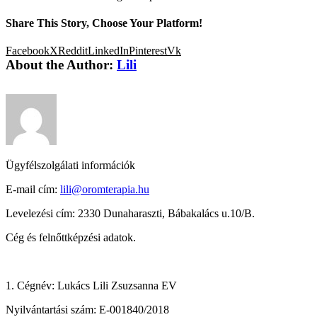
Share This Story, Choose Your Platform!
Facebook
X
Reddit
LinkedIn
Pinterest
Vk
About the Author:
Lili
Ügyfélszolgálati információk
E-mail cím:
lili@oromterapia.hu
Levelezési cím: 2330 Dunaharaszti, Bábakalács u.10/B.
Cég és felnőttképzési adatok.
1. Cégnév: Lukács Lili Zsuzsanna EV
Nyilvántartási szám: E-001840/2018