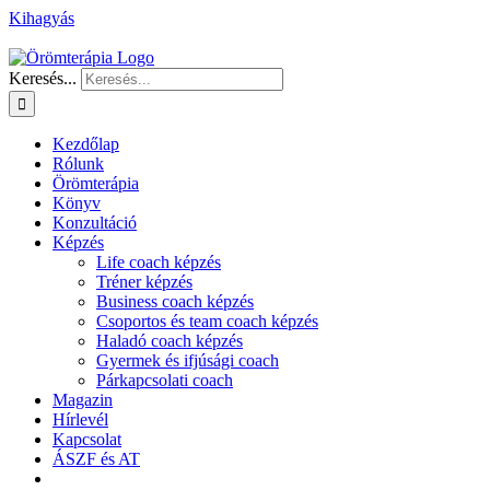
Kihagyás
Keresés...
Kezdőlap
Rólunk
Örömterápia
Könyv
Konzultáció
Képzés
Life coach képzés
Tréner képzés
Business coach képzés
Csoportos és team coach képzés
Haladó coach képzés
Gyermek és ifjúsági coach
Párkapcsolati coach
Magazin
Hírlevél
Kapcsolat
ÁSZF és AT