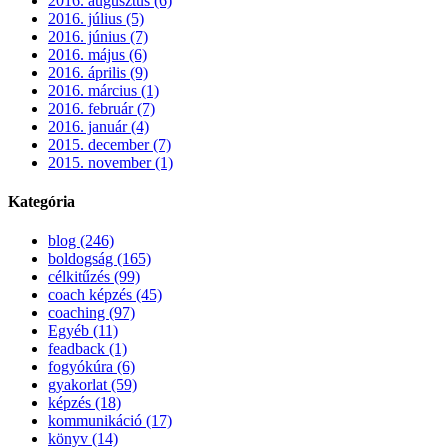
2016. augusztus (6)
2016. július (5)
2016. június (7)
2016. május (6)
2016. április (9)
2016. március (1)
2016. február (7)
2016. január (4)
2015. december (7)
2015. november (1)
Kategória
blog (246)
boldogság (165)
célkitűzés (99)
coach képzés (45)
coaching (97)
Egyéb (11)
feadback (1)
fogyókúra (6)
gyakorlat (59)
képzés (18)
kommunikáció (17)
könyv (14)