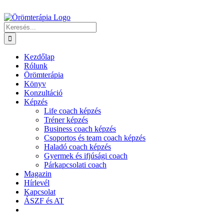
Kihagyás
Keresés...
Kezdőlap
Rólunk
Örömterápia
Könyv
Konzultáció
Képzés
Life coach képzés
Tréner képzés
Business coach képzés
Csoportos és team coach képzés
Haladó coach képzés
Gyermek és ifjúsági coach
Párkapcsolati coach
Magazin
Hírlevél
Kapcsolat
ÁSZF és AT