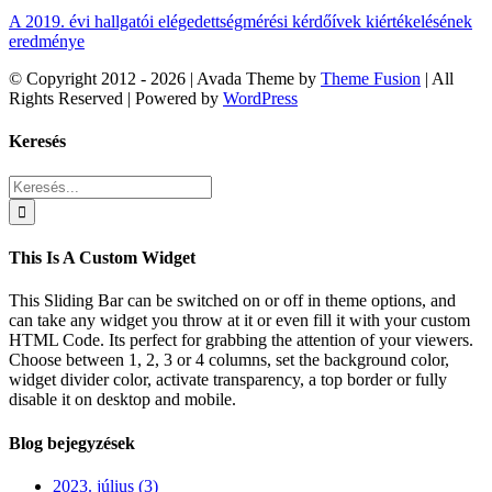
A 2019. évi hallgatói elégedettségmérési kérdőívek kiértékelésének
eredménye
© Copyright 2012 -
2026 | Avada Theme by
Theme Fusion
| All
Rights Reserved | Powered by
WordPress
Facebook
Rss
X
Vimeo
Instagram
Pinterest
Dribbble
Toggle
Keresés
Sliding
Bar
Keresés...
Area
This Is A Custom Widget
This Sliding Bar can be switched on or off in theme options, and
can take any widget you throw at it or even fill it with your custom
HTML Code. Its perfect for grabbing the attention of your viewers.
Choose between 1, 2, 3 or 4 columns, set the background color,
widget divider color, activate transparency, a top border or fully
disable it on desktop and mobile.
Blog bejegyzések
2023. július (3)