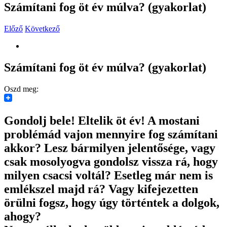
Számítani fog öt év múlva? (gyakorlat)
Előző
Következő
View
Larger
Image
Számítani fog öt év múlva? (gyakorlat)
Oszd meg:
Gondolj bele! Eltelik öt év! A mostani
problémád vajon mennyire fog számítani
akkor? Lesz bármilyen jelentősége, vagy
csak mosolyogva gondolsz vissza rá, hogy
milyen csacsi voltál? Esetleg már nem is
emlékszel majd rá? Vagy kifejezetten
örülni fogsz, hogy úgy történtek a dolgok,
ahogy?