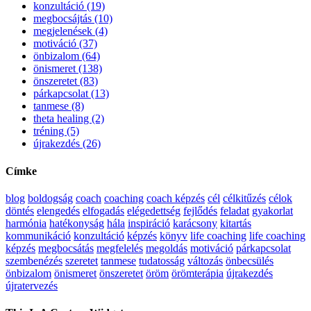
konzultáció (19)
megbocsájtás (10)
megjelenések (4)
motiváció (37)
önbizalom (64)
önismeret (138)
önszeretet (83)
párkapcsolat (13)
tanmese (8)
theta healing (2)
tréning (5)
újrakezdés (26)
Címke
blog
boldogság
coach
coaching
coach képzés
cél
célkitűzés
célok
döntés
elengedés
elfogadás
elégedettség
fejlődés
feladat
gyakorlat
harmónia
hatékonyság
hála
inspiráció
karácsony
kitartás
kommunikáció
konzultáció
képzés
könyv
life coaching
life coaching
képzés
megbocsátás
megfelelés
megoldás
motiváció
párkapcsolat
szembenézés
szeretet
tanmese
tudatosság
változás
önbecsülés
önbizalom
önismeret
önszeretet
öröm
örömterápia
újrakezdés
újratervezés