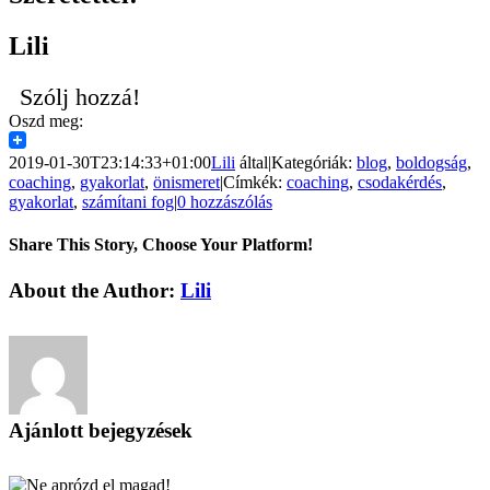
Lili
Szólj hozzá!
Oszd meg:
2019-01-30T23:14:33+01:00
Lili
által
|
Kategóriák:
blog
,
boldogság
,
coaching
,
gyakorlat
,
önismeret
|
Címkék:
coaching
,
csodakérdés
,
gyakorlat
,
számítani fog
|
0 hozzászólás
Share This Story, Choose Your Platform!
Facebook
X
Reddit
LinkedIn
Pinterest
Vk
About the Author:
Lili
Ajánlott bejegyzések