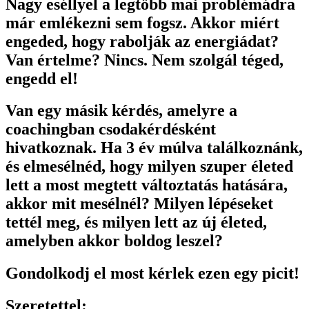
Nagy eséllyel a legtöbb mai problémádra
már emlékezni sem fogsz. Akkor miért
engeded, hogy rabolják az energiádat?
Van értelme? Nincs. Nem szolgál téged,
engedd el!
Van egy másik kérdés, amelyre a
coachingban csodakérdésként
hivatkoznak. Ha 3 év múlva találkoznánk,
és elmesélnéd, hogy milyen szuper életed
lett a most megtett változtatás hatására,
akkor mit mesélnél? Milyen lépéseket
tettél meg, és milyen lett az új életed,
amelyben akkor boldog leszel?
Gondolkodj el most kérlek ezen egy picit!
Szeretettel: