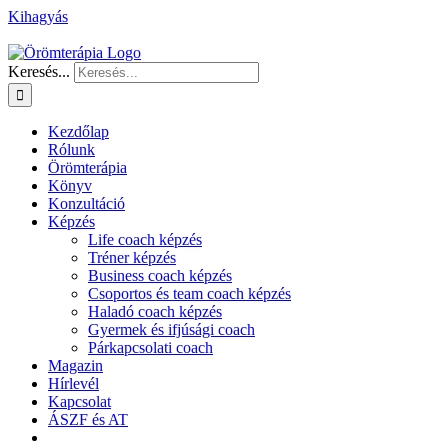
Kihagyás
Keresés...
Kezdőlap
Rólunk
Örömterápia
Könyv
Konzultáció
Képzés
Life coach képzés
Tréner képzés
Business coach képzés
Csoportos és team coach képzés
Haladó coach képzés
Gyermek és ifjúsági coach
Párkapcsolati coach
Magazin
Hírlevél
Kapcsolat
ÁSZF és AT