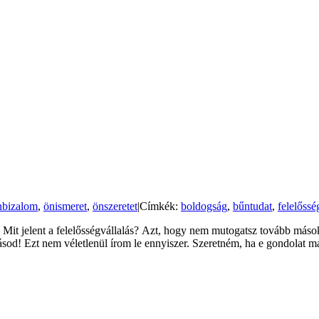
nbizalom
,
önismeret
,
önszeretet
|
Címkék:
boldogság
,
bűntudat
,
felelőssé
. Mit jelent a felelősségvállalás? Azt, hogy nem mutogatsz tovább más
ásod! Ezt nem véletlenül írom le ennyiszer. Szeretném, ha e gondolat ma