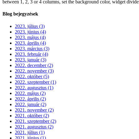
between 1, 2, 3 or 4 columns, set the background color, widget divider 
Blog bejegyzések
2023. július (3)
2023. június (4)
2023. május (4)
2023. április (4)
2023. március (3)
2023. február (4)
2023. január (3)
2022. december (2)
2022. november (3)
2022. október (5)
2022. szeptember (1)
2022. augusztus (1)
2022. május (2)
2022. április (2)
2022. január (2)
2021. november (2)
2021. október (2)
2021. szeptember (2)
2021. augusztus (2)
2021. július (1)
2021. június (1)