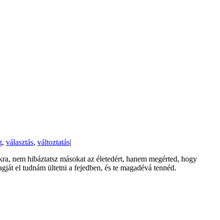
g
,
választás
,
változtatás
|
okra, nem hibáztatsz másokat az életedért, hanem megérted, hogy
gját el tudnám ültetni a fejedben, és te magadévá tennéd.