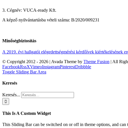
3. Cégnév: VUCA-ready Kft.
A képző nyilvántartásba vételi száma: B/2020/009231
Minőségbiztosítás
A 2019. évi hallgatói elégedettségmérési kérdőívek kiértékelésének 
© Copyright 2012 -
2026 | Avada Theme by
Theme Fusion
| All Rig
Facebook
Rss
X
Vimeo
Instagram
Pinterest
Dribbble
Toggle Sliding Bar Area
Keresés
Keresés...
This Is A Custom Widget
This Sliding Bar can be switched on or off in theme options, and can 