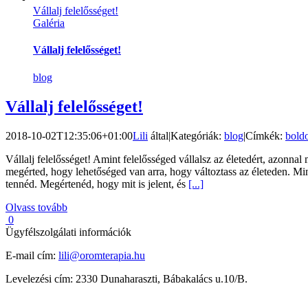
Vállalj felelősséget!
Galéria
Vállalj felelősséget!
blog
Vállalj felelősséget!
2018-10-02T12:35:06+01:00
Lili
által
|
Kategóriák:
blog
|
Címkék:
bold
Vállalj felelősséget! Amint felelősséged vállalsz az életedért, azonn
megérted, hogy lehetőséged van arra, hogy változtass az életeden. Min
tennéd. Megértenéd, hogy mit is jelent, és
[...]
Olvass tovább
0
Ügyfélszolgálati információk
E-mail cím:
lili@oromterapia.hu
Levelezési cím: 2330 Dunaharaszti, Bábakalács u.10/B.