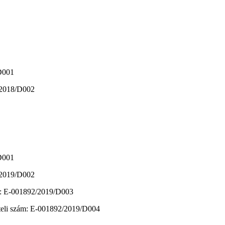
/D001
0/2018/D002
/D001
2/2019/D002
zám: E-001892/2019/D003
vételi szám: E-001892/2019/D004