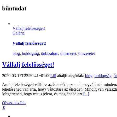
bűntudat
Vállalj felelősséget!
Galéria
Vállalj felelősséget!
blog
,
boldogság
,
önbizalom
,
önismeret
,
önszeretet
Vállalj felelősséget!
2020-03-17T22:50:41+01:00
Lili
által
|
Kategóriák:
blog
,
boldogság
,
ö
Amint felelősséged vállalsz az életedért, azonnal megváltozik minden
lehetőséged van arra, hogy változtass az életeden. Mindig van választ
Megértenéd, hogy mit is jelent, és meglépnéd azt
[...]
Olvass tovább
0