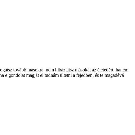
mutogatsz tovább másokra, nem hibáztatsz másokat az életedért, hanem
ha e gondolat magját el tudnám ültetni a fejedben, és te magadévá