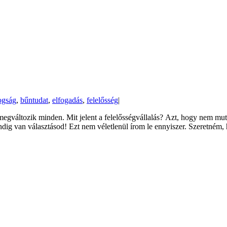
ogság
,
bűntudat
,
elfogadás
,
felelősség
|
al megváltozik minden. Mit jelent a felelősségvállalás? Azt, hogy nem 
dig van választásod! Ezt nem véletlenül írom le ennyiszer. Szeretném, 