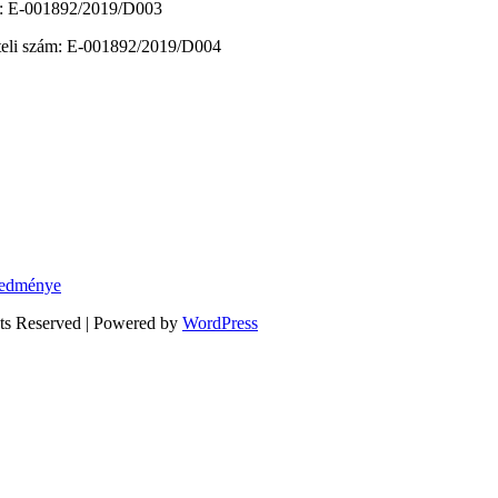
zám: E-001892/2019/D003
vételi szám: E-001892/2019/D004
eredménye
hts Reserved | Powered by
WordPress