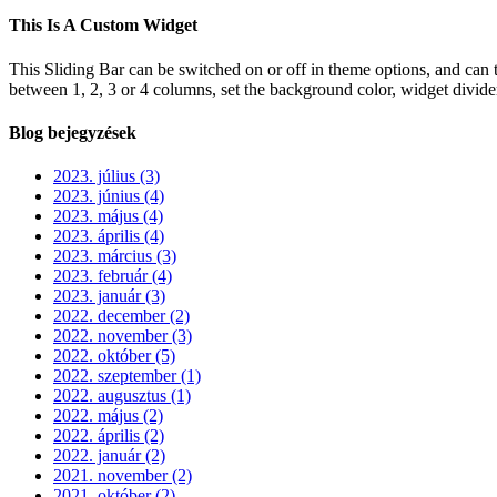
This Is A Custom Widget
This Sliding Bar can be switched on or off in theme options, and can 
between 1, 2, 3 or 4 columns, set the background color, widget divider 
Blog bejegyzések
2023. július (3)
2023. június (4)
2023. május (4)
2023. április (4)
2023. március (3)
2023. február (4)
2023. január (3)
2022. december (2)
2022. november (3)
2022. október (5)
2022. szeptember (1)
2022. augusztus (1)
2022. május (2)
2022. április (2)
2022. január (2)
2021. november (2)
2021. október (2)