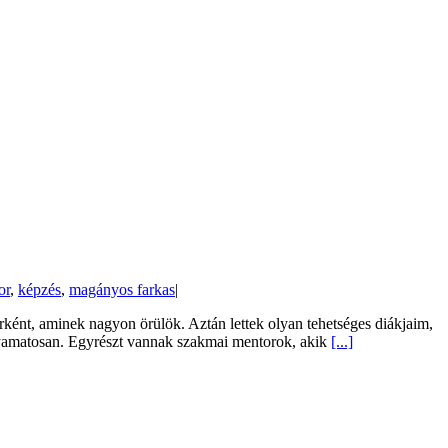
or
,
képzés
,
magányos farkas
|
ként, aminek nagyon örülök. Aztán lettek olyan tehetséges diákjaim,
folyamatosan. Egyrészt vannak szakmai mentorok, akik
[...]