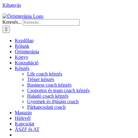
Kihagyás
Keresés...
Kezdőlap
Rólunk
Örömterápia
Könyv
Konzultáció
Képzés
Life coach képzés
Tréner képzés
Business coach képzés
Csoportos és team coach képzés
Haladó coach képzés
Gyermek és ifjúsági coach
Párkapcsolati coach
Magazin
Hírlevél
Kapcsolat
ÁSZF és AT