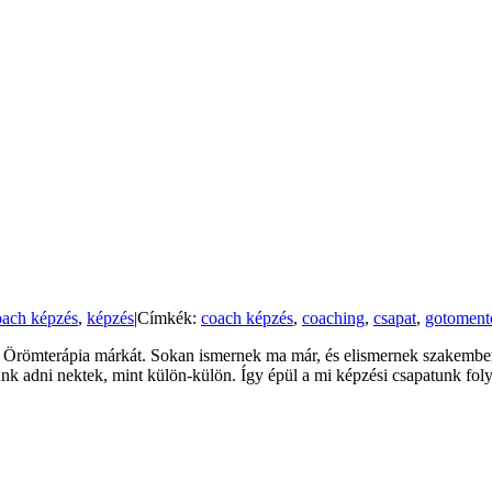
oach képzés
,
képzés
|
Címkék:
coach képzés
,
coaching
,
csapat
,
gotoment
és Örömterápia márkát. Sokan ismernek ma már, és elismernek szakember
udunk adni nektek, mint külön-külön. Így épül a mi képzési csapatunk 