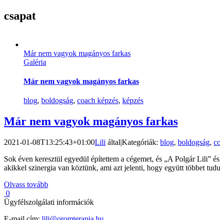
csapat
Már nem vagyok magányos farkas
Galéria
Már nem vagyok magányos farkas
blog
,
boldogság
,
coach képzés
,
képzés
Már nem vagyok magányos farkas
2021-01-08T13:25:43+01:00
Lili
által
|
Kategóriák:
blog
,
boldogság
,
c
Sok éven keresztül egyedül építettem a cégemet, és „A Polgár Lili” 
akikkel szinergia van köztünk, ami azt jelenti, hogy együtt többet t
Olvass tovább
0
Ügyfélszolgálati információk
E-mail cím:
lili@oromterapia.hu