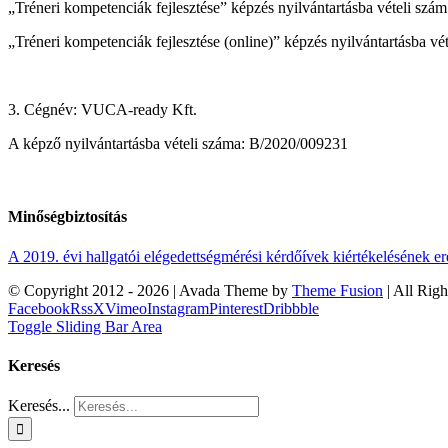
„Tréneri kompetenciák fejlesztése” képzés nyilvántartásba vételi s
„Tréneri kompetenciák fejlesztése (online)” képzés nyilvántartásba 
3. Cégnév: VUCA-ready Kft.
A képző nyilvántartásba vételi száma: B/2020/009231
Minőségbiztosítás
A 2019. évi hallgatói elégedettségmérési kérdőívek kiértékelésének 
© Copyright 2012 -
2026 | Avada Theme by
Theme Fusion
| All Rig
Facebook
Rss
X
Vimeo
Instagram
Pinterest
Dribbble
Toggle Sliding Bar Area
Keresés
Keresés...