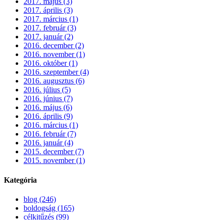
2017. május (3)
2017. április (3)
2017. március (1)
2017. február (3)
2017. január (2)
2016. december (2)
2016. november (1)
2016. október (1)
2016. szeptember (4)
2016. augusztus (6)
2016. július (5)
2016. június (7)
2016. május (6)
2016. április (9)
2016. március (1)
2016. február (7)
2016. január (4)
2015. december (7)
2015. november (1)
Kategória
blog (246)
boldogság (165)
célkitűzés (99)