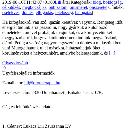
2019-08-16T11:43:07+01:00
Lili
által
|
Kategóriák:
blog
,
boldogság
,
célkitűzés
,
megbocsájtás
,
önbizalom
,
önismeret
,
önszeretet
|
Címkék:
cselekvés
,
döntés
,
elfogadás
,
felelősség
,
halogatás
|
Ha kifogásokról van szó, igazán kreatívak vagyunk. Rengeteg időt,
energiát tudunk arra pazarolni, hogy gyártsuk a különböző
elméleteket, amivel próbáljuk magunkat, és a környezetünket
meggyőzni arról, hogy valamit miért nem tudunk megvalósítani,
elérni. Pedig a valóság nagyon egyszerű: a döntés a mi kezünkben
van! Mutogathatunk ujjal másokra, hibáztathatjuk őket, a
körülményeket a helyzetünkért, amelybe beleragadtunk, és
[...]
Olvass tovább
0
Ügyfélszolgálati információk
E-mail cím:
lili@oromterapia.hu
Levelezési cím: 2330 Dunaharaszti, Bábakalács u.10/B.
Cég és felnőttképzési adatok.
1. Cégnév: Lukács Lili Zsuzsanna EV