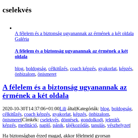
cselekvés
A félelem és a biztonság ugyanannak az érmének a két oldala
Galéria
A félelem és a biztonság ugyanannak az érmének a két
oldala
blog
,
boldogság
,
célkitűzés
,
coach képzés
,
gyakorlat
,
képzés
,
önbizalom
,
önismeret
A félelem és a biztonság ugyanannak az
érmének a két oldala
2020-10-30T14:37:06+01:00
Lili
által
|
Kategóriák:
blog
,
boldogság
,
célkitűzés
,
coach képzés
,
gyakorlat
,
képzés
,
önbizalom
,
önismeret
|
Címkék:
cselekvés
,
döntések
,
gondolkodj
,
jelenlét
,
képzés
,
meditáció
,
napló
,
pánik
,
tájékozódás
,
tanulás
,
vészhelyzet
|
Ha biztonságban érzed magad, akkor félelmeid gyorsan