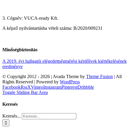
3. Cégnév: VUCA-ready Kft.
A képző nyilvántartásba vételi száma: B/2020/009231
Minőségbiztosítás
A 2019. évi hallgatói elégedettségmérési kérdőívek kiértékelésének
eredménye
© Copyright 2012 -
2026 | Avada Theme by
Theme Fusion
| All
Rights Reserved | Powered by
WordPress
Facebook
Rss
X
Vimeo
Instagram
Pinterest
Dribbble
Toggle Sliding Bar Area
Keresés
Keresés...