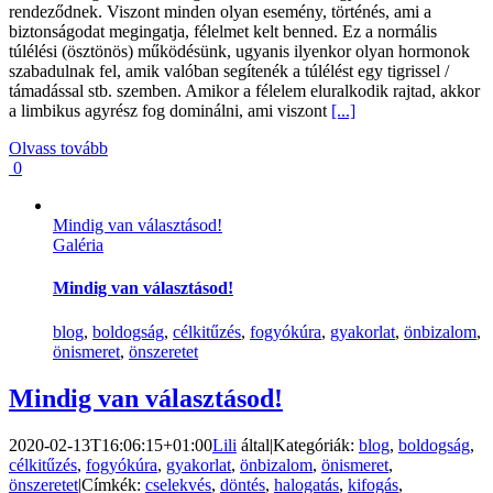
rendeződnek. Viszont minden olyan esemény, történés, ami a
biztonságodat megingatja, félelmet kelt benned. Ez a normális
túlélési (ösztönös) működésünk, ugyanis ilyenkor olyan hormonok
szabadulnak fel, amik valóban segítenék a túlélést egy tigrissel /
támadással stb. szemben. Amikor a félelem eluralkodik rajtad, akkor
a limbikus agyrész fog dominálni, ami viszont
[...]
Olvass tovább
0
Mindig van választásod!
Galéria
Mindig van választásod!
blog
,
boldogság
,
célkitűzés
,
fogyókúra
,
gyakorlat
,
önbizalom
,
önismeret
,
önszeretet
Mindig van választásod!
2020-02-13T16:06:15+01:00
Lili
által
|
Kategóriák:
blog
,
boldogság
,
célkitűzés
,
fogyókúra
,
gyakorlat
,
önbizalom
,
önismeret
,
önszeretet
|
Címkék:
cselekvés
,
döntés
,
halogatás
,
kifogás
,