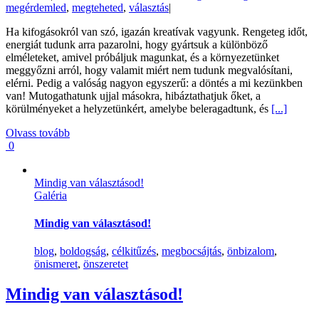
megérdemled
,
megteheted
,
választás
|
Ha kifogásokról van szó, igazán kreatívak vagyunk. Rengeteg időt,
energiát tudunk arra pazarolni, hogy gyártsuk a különböző
elméleteket, amivel próbáljuk magunkat, és a környezetünket
meggyőzni arról, hogy valamit miért nem tudunk megvalósítani,
elérni. Pedig a valóság nagyon egyszerű: a döntés a mi kezünkben
van! Mutogathatunk ujjal másokra, hibáztathatjuk őket, a
körülményeket a helyzetünkért, amelybe beleragadtunk, és
[...]
Olvass tovább
0
Mindig van választásod!
Galéria
Mindig van választásod!
blog
,
boldogság
,
célkitűzés
,
megbocsájtás
,
önbizalom
,
önismeret
,
önszeretet
Mindig van választásod!