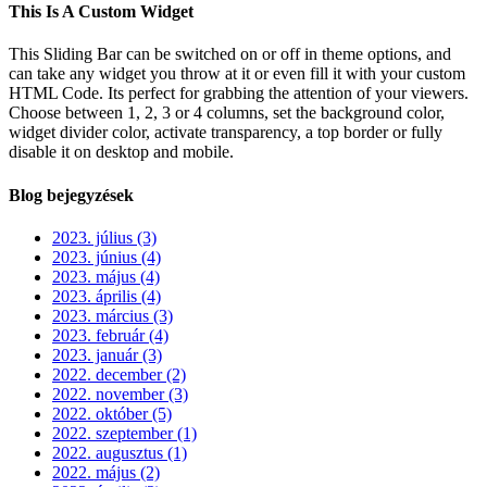
This Is A Custom Widget
This Sliding Bar can be switched on or off in theme options, and
can take any widget you throw at it or even fill it with your custom
HTML Code. Its perfect for grabbing the attention of your viewers.
Choose between 1, 2, 3 or 4 columns, set the background color,
widget divider color, activate transparency, a top border or fully
disable it on desktop and mobile.
Blog bejegyzések
2023. július (3)
2023. június (4)
2023. május (4)
2023. április (4)
2023. március (3)
2023. február (4)
2023. január (3)
2022. december (2)
2022. november (3)
2022. október (5)
2022. szeptember (1)
2022. augusztus (1)
2022. május (2)