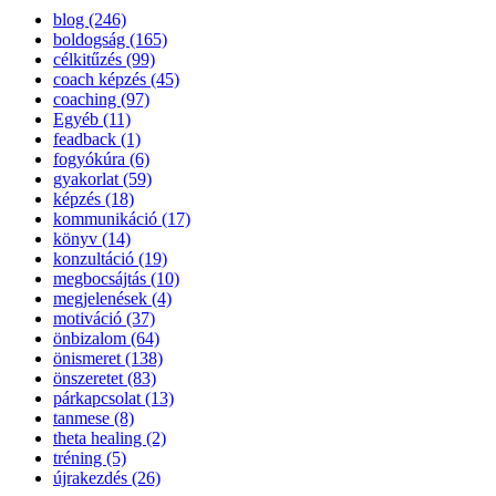
blog (246)
boldogság (165)
célkitűzés (99)
coach képzés (45)
coaching (97)
Egyéb (11)
feadback (1)
fogyókúra (6)
gyakorlat (59)
képzés (18)
kommunikáció (17)
könyv (14)
konzultáció (19)
megbocsájtás (10)
megjelenések (4)
motiváció (37)
önbizalom (64)
önismeret (138)
önszeretet (83)
párkapcsolat (13)
tanmese (8)
theta healing (2)
tréning (5)
újrakezdés (26)