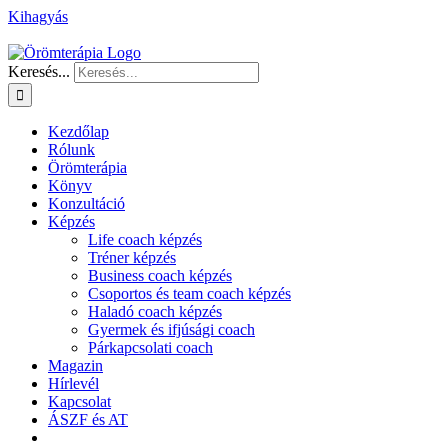
Kihagyás
Keresés...
Kezdőlap
Rólunk
Örömterápia
Könyv
Konzultáció
Képzés
Life coach képzés
Tréner képzés
Business coach képzés
Csoportos és team coach képzés
Haladó coach képzés
Gyermek és ifjúsági coach
Párkapcsolati coach
Magazin
Hírlevél
Kapcsolat
ÁSZF és AT