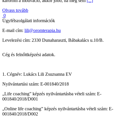
káröröm a motiváció, akkor jobb, ha meg sem
[...]
Olvass tovább
0
Ügyfélszolgálati információk
E-mail cím:
lili@oromterapia.hu
Levelezési cím: 2330 Dunaharaszti, Bábakalács u.10/B.
Cég és felnőttképzési adatok.
1. Cégnév: Lukács Lili Zsuzsanna EV
Nyilvántartási szám: E-001840/2018
„Life coaching” képzés nyilvántartásba vételi szám: E-
001840/2018/D001
„Online life coaching” képzés nyilvántartásba vételi szám: E-
001840/2018/D002