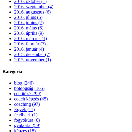
2016. október (1)
2016. szeptember (4)
2016. augusztus (6)
2016. július (5)
2016. június (7)
2016. május (6)
2016. április (9)
2016. március (1)
2016. február (7)
2016. január (4)
2015. december (7)
2015. november (1)
Kategória
blog (246)
boldogság (165)
célkitűzés (99)
coach képzés (45)
coaching (97)
Egyéb (11)
feadback (1)
fogyókúra (6)
gyakorlat (59)
képzés (18)