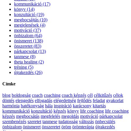
kommunikáció (17)
könyv (14)
konzultáció (19)
megbocsájtás (10)
megjelenések (4)
motiváció (37)
önbizalom (64)
önismeret (138)
önszeretet (83)
párkapcsolat (13)
tanmese (8)
theta healing (2)
tréning (5)
újrakezdés (26)
Címke
blog
boldogság
coach
coaching
coach képzés
cél
célkitűzés
célok
döntés
elengedés
elfogadás
elégedettség
fejlődés
feladat
gyakorlat
harmónia
hatékonyság
hála
inspiráció
karácsony
kitartás
kommunikáció
konzultáció
képzés
könyv
life coaching
life coaching
képzés
megbocsátás
megfelelés
megoldás
motiváció
párkapcsolat
szembenézés
szeretet
tanmese
tudatosság
változás
önbecsülés
önbizalom
önismeret
önszeretet
öröm
örömterápia
újrakezdés