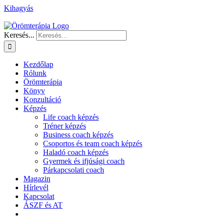
Kihagyás
Keresés...
Kezdőlap
Rólunk
Örömterápia
Könyv
Konzultáció
Képzés
Life coach képzés
Tréner képzés
Business coach képzés
Csoportos és team coach képzés
Haladó coach képzés
Gyermek és ifjúsági coach
Párkapcsolati coach
Magazin
Hírlevél
Kapcsolat
ÁSZF és AT