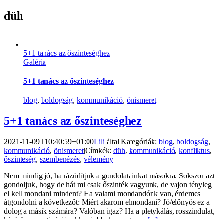
düh
5+1 tanács az őszinteséghez
Galéria
5+1 tanács az őszinteséghez
blog
,
boldogság
,
kommunikáció
,
önismeret
5+1 tanács az őszinteséghez
2021-11-09T10:40:59+01:00
Lili
által
|
Kategóriák:
blog
,
boldogság
,
kommunikáció
,
önismeret
|
Címkék:
düh
,
kommunikáció
,
konfliktus
,
őszinteség
,
szembenézés
,
vélemény
|
Nem mindig jó, ha rázúdítjuk a gondolatainkat másokra. Sokszor azt
gondoljuk, hogy de hát mi csak őszinték vagyunk, de vajon tényleg
el kell mondani mindent? Ha valami mondandónk van, érdemes
átgondolni a következőt: Miért akarom elmondani? Jó/előnyös ez a
dolog a másik számára? Valóban igaz? Ha a pletykálás, rosszindulat,