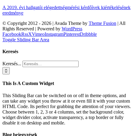
A 2019. évi hallgatói elégedettségmérési kérdőívek kiértékelésének
eredménye
© Copyright 2012 -
2026 | Avada Theme by
Theme Fusion
| All
Rights Reserved | Powered by
WordPress
Facebook
Rss
X
Vimeo
Instagram
Pinterest
Dribbble
Toggle Sliding Bar Area
Keresés
Keresés...
This Is A Custom Widget
This Sliding Bar can be switched on or off in theme options, and
can take any widget you throw at it or even fill it with your custom
HTML Code. Its perfect for grabbing the attention of your viewers.
Choose between 1, 2, 3 or 4 columns, set the background color,
widget divider color, activate transparency, a top border or fully
disable it on desktop and mobile.
Blog bejegyzések