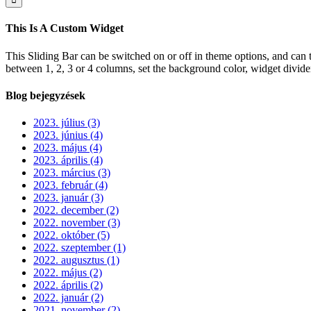
This Is A Custom Widget
This Sliding Bar can be switched on or off in theme options, and can 
between 1, 2, 3 or 4 columns, set the background color, widget divider 
Blog bejegyzések
2023. július (3)
2023. június (4)
2023. május (4)
2023. április (4)
2023. március (3)
2023. február (4)
2023. január (3)
2022. december (2)
2022. november (3)
2022. október (5)
2022. szeptember (1)
2022. augusztus (1)
2022. május (2)
2022. április (2)
2022. január (2)
2021. november (2)