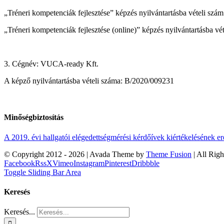
„Tréneri kompetenciák fejlesztése” képzés nyilvántartásba vételi s
„Tréneri kompetenciák fejlesztése (online)” képzés nyilvántartásba 
3. Cégnév: VUCA-ready Kft.
A képző nyilvántartásba vételi száma: B/2020/009231
Minőségbiztosítás
A 2019. évi hallgatói elégedettségmérési kérdőívek kiértékelésének 
© Copyright 2012 -
2026 | Avada Theme by
Theme Fusion
| All Rig
Facebook
Rss
X
Vimeo
Instagram
Pinterest
Dribbble
Toggle Sliding Bar Area
Keresés
Keresés...