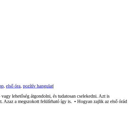
pp
,
első óra
,
pozítív hangulat
|
vagy lehetőség átgondolni, és tudatosan cselekedni. Azt is
 Azaz a megszokott felülírható így is. • Hogyan zajlik az első órád