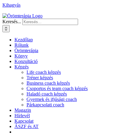
Kihagyás
Keresés...
Kezdőlap
Rólunk
Örömterápia
Könyv
Konzultáció
Képzés
Life coach képzés
Tréner képzés
Business coach képzés
Csoportos és team coach képzés
Haladó coach képzés
Gyermek és ifjúsági coach
Párkapcsolati coach
Magazin
Hírlevél
Kapcsolat
ÁSZF és AT