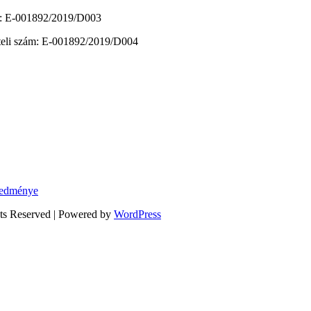
zám: E-001892/2019/D003
vételi szám: E-001892/2019/D004
eredménye
hts Reserved | Powered by
WordPress