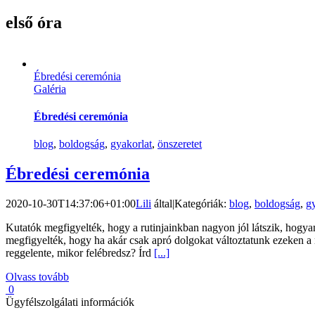
első óra
Ébredési ceremónia
Galéria
Ébredési ceremónia
blog
,
boldogság
,
gyakorlat
,
önszeretet
Ébredési ceremónia
2020-10-30T14:37:06+01:00
Lili
által
|
Kategóriák:
blog
,
boldogság
,
g
Kutatók megfigyelték, hogy a rutinjainkban nagyon jól látszik, hogya
megfigyelték, hogy ha akár csak apró dolgokat változtatunk ezeken a 
reggelente, mikor felébredsz? Írd
[...]
Olvass tovább
0
Ügyfélszolgálati információk