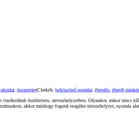
yakorlat
,
önszeretet
|
Címkék:
beköszönő mondat
,
ébredés
,
ébredj máské
n viselkedünk ösztönösen, stresszhelyzetben. Olyankor, mikor nincs idő 
rutinunkon, akkor máshogy fogunk reagálni stresszhelyzet, nyomás alatt.