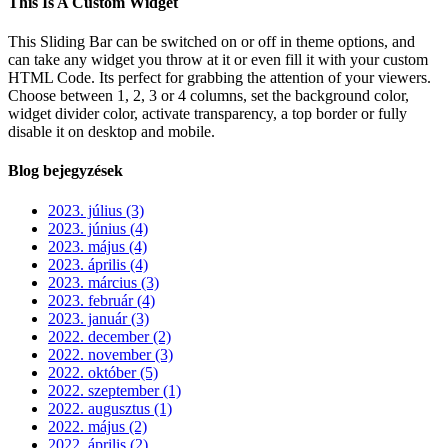
This Is A Custom Widget
This Sliding Bar can be switched on or off in theme options, and
can take any widget you throw at it or even fill it with your custom
HTML Code. Its perfect for grabbing the attention of your viewers.
Choose between 1, 2, 3 or 4 columns, set the background color,
widget divider color, activate transparency, a top border or fully
disable it on desktop and mobile.
Blog bejegyzések
2023. július (3)
2023. június (4)
2023. május (4)
2023. április (4)
2023. március (3)
2023. február (4)
2023. január (3)
2022. december (2)
2022. november (3)
2022. október (5)
2022. szeptember (1)
2022. augusztus (1)
2022. május (2)
2022. április (2)