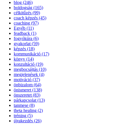
blog (246)
boldogság (165)
célkitűzés (99)
coach képzés (45)
coaching (97)
Egyéb (11)
feadback (1)
fogyókúra (6)
gyakorlat (59)
képzés (18)
kommunikáció (17)
könyv (14)
konzultáció (19)
megbocsájtás (10)
megjelenések (4)
motiváció (37)
önbizalom (64)
önismeret (138)
önszeretet (83)
párkapcsolat (13)
tanmese (8)
theta healing (2)
tréning (5)
újrakezdés (26)