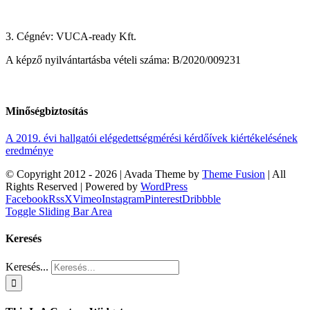
3. Cégnév: VUCA-ready Kft.
A képző nyilvántartásba vételi száma: B/2020/009231
Minőségbiztosítás
A 2019. évi hallgatói elégedettségmérési kérdőívek kiértékelésének
eredménye
© Copyright 2012 -
2026 | Avada Theme by
Theme Fusion
| All
Rights Reserved | Powered by
WordPress
Facebook
Rss
X
Vimeo
Instagram
Pinterest
Dribbble
Toggle Sliding Bar Area
Keresés
Keresés...