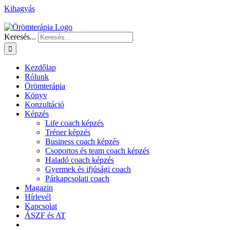
Kihagyás
Keresés...
Kezdőlap
Rólunk
Örömterápia
Könyv
Konzultáció
Képzés
Life coach képzés
Tréner képzés
Business coach képzés
Csoportos és team coach képzés
Haladó coach képzés
Gyermek és ifjúsági coach
Párkapcsolati coach
Magazin
Hírlevél
Kapcsolat
ÁSZF és AT