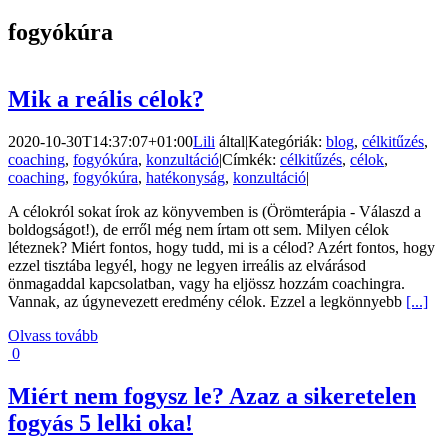
fogyókúra
Mik a reális célok?
2020-10-30T14:37:07+01:00
Lili
által
|
Kategóriák:
blog
,
célkitűzés
,
coaching
,
fogyókúra
,
konzultáció
|
Címkék:
célkitűzés
,
célok
,
coaching
,
fogyókúra
,
hatékonyság
,
konzultáció
|
A célokról sokat írok az könyvemben is (Örömterápia - Válaszd a
boldogságot!), de erről még nem írtam ott sem. Milyen célok
léteznek? Miért fontos, hogy tudd, mi is a célod? Azért fontos, hogy
ezzel tisztába legyél, hogy ne legyen irreális az elvárásod
önmagaddal kapcsolatban, vagy ha eljössz hozzám coachingra.
Vannak, az úgynevezett eredmény célok. Ezzel a legkönnyebb
[...]
Olvass tovább
0
Miért nem fogysz le? Azaz a sikeretelen
fogyás 5 lelki oka!