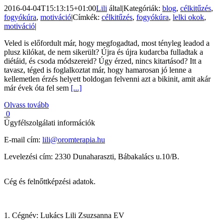
2016-04-04T15:13:15+01:00
Lili
által
|
Kategóriák:
blog
,
célkitűzés
,
fogyókúra
,
motiváció
|
Címkék:
célkitűzés
,
fogyókúra
,
lelki okok
,
motiváció
|
Veled is előfordult már, hogy megfogadtad, most tényleg leadod a
plusz kilókat, de nem sikerült? Újra és újra kudarcba fulladtak a
diétáid, és csoda módszereid? Úgy érzed, nincs kitartásod? Itt a
tavasz, téged is foglalkoztat már, hogy hamarosan jó lenne a
kellemetlen érzés helyett boldogan felvenni azt a bikinit, amit akár
már évek óta fel sem
[...]
Olvass tovább
0
Ügyfélszolgálati információk
E-mail cím:
lili@oromterapia.hu
Levelezési cím: 2330 Dunaharaszti, Bábakalács u.10/B.
Cég és felnőttképzési adatok.
1. Cégnév: Lukács Lili Zsuzsanna EV