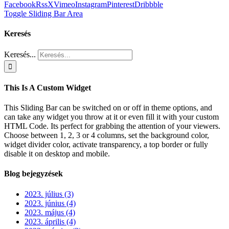
Facebook
Rss
X
Vimeo
Instagram
Pinterest
Dribbble
Toggle Sliding Bar Area
Keresés
Keresés...
This Is A Custom Widget
This Sliding Bar can be switched on or off in theme options, and
can take any widget you throw at it or even fill it with your custom
HTML Code. Its perfect for grabbing the attention of your viewers.
Choose between 1, 2, 3 or 4 columns, set the background color,
widget divider color, activate transparency, a top border or fully
disable it on desktop and mobile.
Blog bejegyzések
2023. július (3)
2023. június (4)
2023. május (4)
2023. április (4)