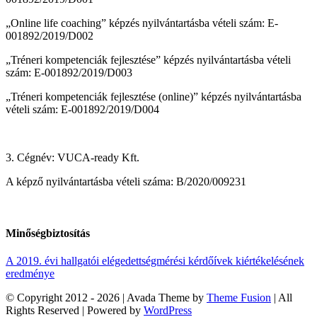
„Online life coaching” képzés nyilvántartásba vételi szám: E-
001892/2019/D002
„Tréneri kompetenciák fejlesztése” képzés nyilvántartásba vételi
szám: E-001892/2019/D003
„Tréneri kompetenciák fejlesztése (online)” képzés nyilvántartásba
vételi szám: E-001892/2019/D004
3. Cégnév: VUCA-ready Kft.
A képző nyilvántartásba vételi száma: B/2020/009231
Minőségbiztosítás
A 2019. évi hallgatói elégedettségmérési kérdőívek kiértékelésének
eredménye
© Copyright 2012 -
2026 | Avada Theme by
Theme Fusion
| All
Rights Reserved | Powered by
WordPress