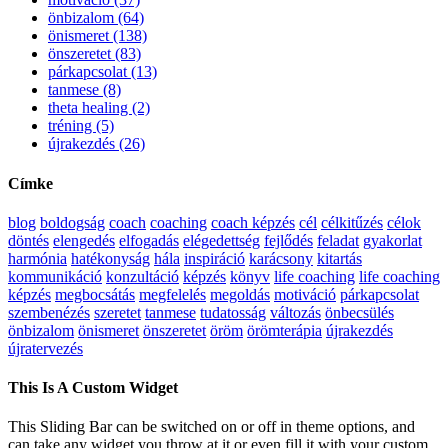
önbizalom (64)
önismeret (138)
önszeretet (83)
párkapcsolat (13)
tanmese (8)
theta healing (2)
tréning (5)
újrakezdés (26)
Címke
blog
boldogság
coach
coaching
coach képzés
cél
célkitűzés
célok
döntés
elengedés
elfogadás
elégedettség
fejlődés
feladat
gyakorlat
harmónia
hatékonyság
hála
inspiráció
karácsony
kitartás
kommunikáció
konzultáció
képzés
könyv
life coaching
life coaching
képzés
megbocsátás
megfelelés
megoldás
motiváció
párkapcsolat
szembenézés
szeretet
tanmese
tudatosság
változás
önbecsülés
önbizalom
önismeret
önszeretet
öröm
örömterápia
újrakezdés
újratervezés
This Is A Custom Widget
This Sliding Bar can be switched on or off in theme options, and
can take any widget you throw at it or even fill it with your custom