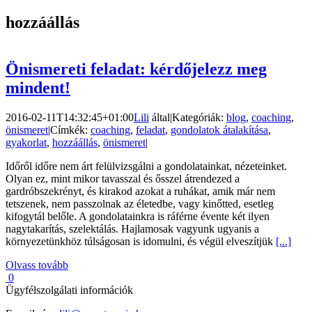
hozzáállás
Önismereti feladat: kérdőjelezz meg
mindent!
2016-02-11T14:32:45+01:00
Lili
által
|
Kategóriák:
blog
,
coaching
,
önismeret
|
Címkék:
coaching
,
feladat
,
gondolatok átalakítása
,
gyakorlat
,
hozzáállás
,
önismeret
|
Időről időre nem árt felülvizsgálni a gondolatainkat, nézeteinket.
Olyan ez, mint mikor tavasszal és ősszel átrendezed a
gardróbszekrényt, és kirakod azokat a ruhákat, amik már nem
tetszenek, nem passzolnak az életedbe, vagy kinőtted, esetleg
kifogytál belőle. A gondolatainkra is ráférne évente két ilyen
nagytakarítás, szelektálás. Hajlamosak vagyunk ugyanis a
környezetünkhöz túlságosan is idomulni, és végül elveszítjük
[...]
Olvass tovább
0
Ügyfélszolgálati információk