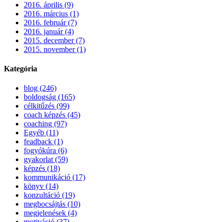
2016. április (9)
2016. március (1)
2016. február (7)
2016. január (4)
2015. december (7)
2015. november (1)
Kategória
blog (246)
boldogság (165)
célkitűzés (99)
coach képzés (45)
coaching (97)
Egyéb (11)
feadback (1)
fogyókúra (6)
gyakorlat (59)
képzés (18)
kommunikáció (17)
könyv (14)
konzultáció (19)
megbocsájtás (10)
megjelenések (4)
motiváció (37)