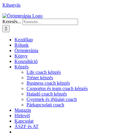
Kihagyás
Keresés...
Kezdőlap
Rólunk
Örömterápia
Könyv
Konzultáció
Képzés
Life coach képzés
Tréner képzés
Business coach képzés
Csoportos és team coach képzés
Haladó coach képzés
Gyermek és ifjúsági coach
Párkapcsolati coach
Magazin
Hírlevél
Kapcsolat
ÁSZF és AT