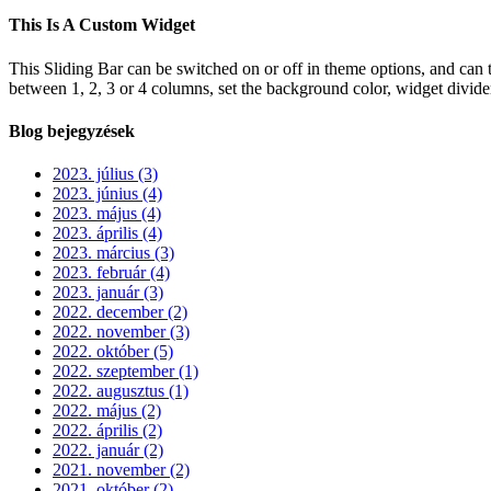
This Is A Custom Widget
This Sliding Bar can be switched on or off in theme options, and can 
between 1, 2, 3 or 4 columns, set the background color, widget divider 
Blog bejegyzések
2023. július (3)
2023. június (4)
2023. május (4)
2023. április (4)
2023. március (3)
2023. február (4)
2023. január (3)
2022. december (2)
2022. november (3)
2022. október (5)
2022. szeptember (1)
2022. augusztus (1)
2022. május (2)
2022. április (2)
2022. január (2)
2021. november (2)
2021. október (2)