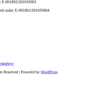
zám: E-001892/2019/D003
vételi szám: E-001892/2019/D004
eredménye
hts Reserved | Powered by
WordPress