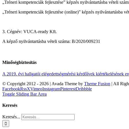
„Tréneri kompetenciák fejlesztése” képzés nyilvántartásba vételi s
„Tréneri kompetenciák fejlesztése (online)” képzés nyilvántartásba 
3. Cégnév: VUCA-ready Kft.
A képző nyilvántartásba vételi száma: B/2020/009231
Minőségbiztosítás
A 2019. évi hallgatói elégedettségmérési kérdőívek kiértékelésének 
© Copyright 2012 -
2026 | Avada Theme by
Theme Fusion
| All Rig
Facebook
Rss
X
Vimeo
Instagram
Pinterest
Dribbble
Toggle Sliding Bar Area
Keresés
Keresés...