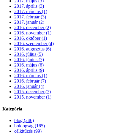
2017. május (3)
2017. április (3)
2017. március (1)
2017. február (3)
2017. január (2)
2016. december (2)
2016. november (1)
2016. október (1)
2016. szeptember (4)
2016. augusztus (6)
2016. július (5)
2016. június (7)
2016. május (6)
2016. április (9)
2016. március (1)
2016. február (7)
2016. január (4)
2015. december (7)
2015. november (1)
Kategória
blog (246)
boldogság (165)
célkitűzés (99)