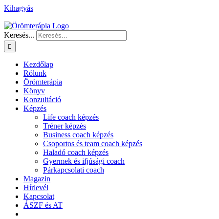
Kihagyás
Keresés...
Kezdőlap
Rólunk
Örömterápia
Könyv
Konzultáció
Képzés
Life coach képzés
Tréner képzés
Business coach képzés
Csoportos és team coach képzés
Haladó coach képzés
Gyermek és ifjúsági coach
Párkapcsolati coach
Magazin
Hírlevél
Kapcsolat
ÁSZF és AT