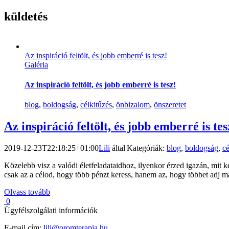
küldetés
Az inspiráció feltölt, és jobb emberré is tesz!
Galéria
Az inspiráció feltölt, és jobb emberré is tesz!
blog
,
boldogság
,
célkitűzés
,
önbizalom
,
önszeretet
Az inspiráció feltölt, és jobb emberré is tes
2019-12-23T22:18:25+01:00
Lili
által
|
Kategóriák:
blog
,
boldogság
,
cé
Közelebb visz a valódi életfeladataidhoz, ilyenkor érzed igazán, mit 
csak az a célod, hogy több pénzt keress, hanem az, hogy többet adj m
Olvass tovább
0
Ügyfélszolgálati információk
E-mail cím:
lili@oromterapia.hu