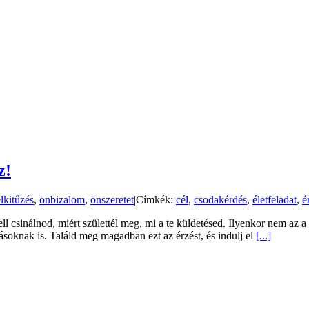
z!
lkitűzés
,
önbizalom
,
önszeretet
|
Címkék:
cél
,
csodakérdés
,
életfeladat
,
é
kell csinálnod, miért születtél meg, mi a te küldetésed. Ilyenkor nem 
ásoknak is. Találd meg magadban ezt az érzést, és indulj el
[...]