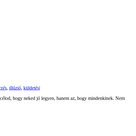
rzés
,
illúzió
,
küldetés
|
az a célod, hogy neked jó legyen, hanem az, hogy mindenkinek. Nem