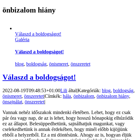
önbizalom hiány
Válaszd a boldogságot!
Galéria
Válaszd a boldogságot!
blog
,
boldogság
,
önismeret
,
önszeretet
Válaszd a boldogságot!
2022-08-19T09:48:53+01:00
Lili
által
|
Kategóriák:
blog
,
boldogság
,
önismeret
,
önszeretet
|
Címkék:
hála
,
önbizalom
,
önbizalom hiány
,
önsajnálat
,
önszeretet
|
Vannak nehéz időszakok mindenki életében. Lehet, hogy ez csak
pár óra vagy nap, de az is lehet, hogy hosszú hónapokig elhúzódik
ez az állapot. Belesüppedhetünk, sajnálhatjuk magunkat, vagy
cselekedhetünk is annak érdekében, hogy minél előbb kijöjjünk
ebből a helyzetből. Ez a mi döntésünk. Ahogy az is, hogyan éljük