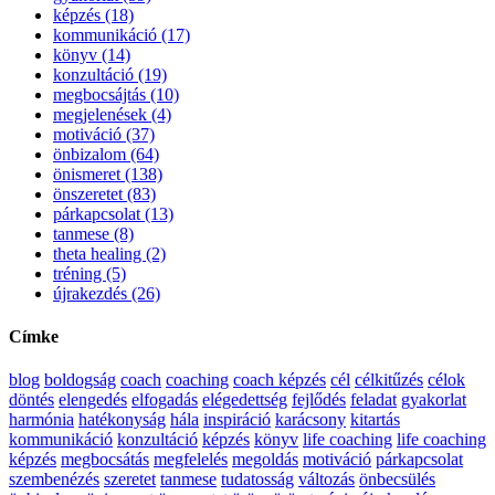
képzés (18)
kommunikáció (17)
könyv (14)
konzultáció (19)
megbocsájtás (10)
megjelenések (4)
motiváció (37)
önbizalom (64)
önismeret (138)
önszeretet (83)
párkapcsolat (13)
tanmese (8)
theta healing (2)
tréning (5)
újrakezdés (26)
Címke
blog
boldogság
coach
coaching
coach képzés
cél
célkitűzés
célok
döntés
elengedés
elfogadás
elégedettség
fejlődés
feladat
gyakorlat
harmónia
hatékonyság
hála
inspiráció
karácsony
kitartás
kommunikáció
konzultáció
képzés
könyv
life coaching
life coaching
képzés
megbocsátás
megfelelés
megoldás
motiváció
párkapcsolat
szembenézés
szeretet
tanmese
tudatosság
változás
önbecsülés