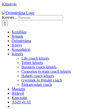
Kihagyás
Keresés...
Kezdőlap
Rólunk
Örömterápia
Könyv
Konzultáció
Képzés
Life coach képzés
Tréner képzés
Business coach képzés
Csoportos és team coach képzés
Haladó coach képzés
Gyermek és ifjúsági coach
Párkapcsolati coach
Magazin
Hírlevél
Kapcsolat
ÁSZF és AT