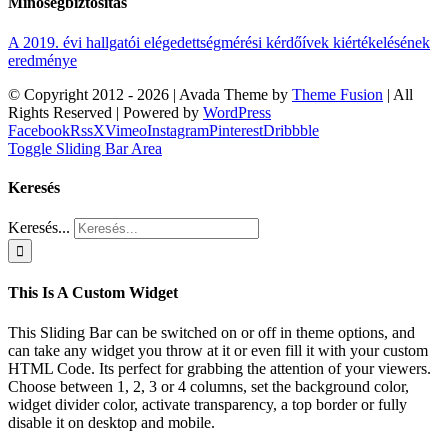
Minőségbiztosítás
A 2019. évi hallgatói elégedettségmérési kérdőívek kiértékelésének
eredménye
© Copyright 2012 -
2026 | Avada Theme by
Theme Fusion
| All
Rights Reserved | Powered by
WordPress
Facebook
Rss
X
Vimeo
Instagram
Pinterest
Dribbble
Toggle Sliding Bar Area
Keresés
Keresés...
This Is A Custom Widget
This Sliding Bar can be switched on or off in theme options, and
can take any widget you throw at it or even fill it with your custom
HTML Code. Its perfect for grabbing the attention of your viewers.
Choose between 1, 2, 3 or 4 columns, set the background color,
widget divider color, activate transparency, a top border or fully
disable it on desktop and mobile.