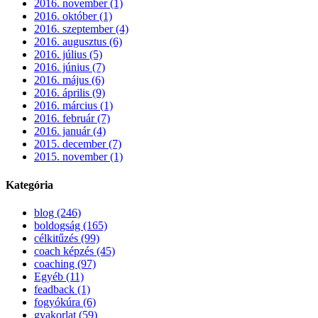
2016. november (1)
2016. október (1)
2016. szeptember (4)
2016. augusztus (6)
2016. július (5)
2016. június (7)
2016. május (6)
2016. április (9)
2016. március (1)
2016. február (7)
2016. január (4)
2015. december (7)
2015. november (1)
Kategória
blog (246)
boldogság (165)
célkitűzés (99)
coach képzés (45)
coaching (97)
Egyéb (11)
feadback (1)
fogyókúra (6)
gyakorlat (59)