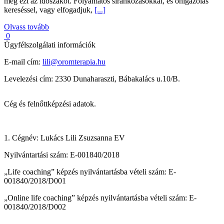
meg ezt az időszakot. Folyamatos siránkozásokkal, és önigazolás
kereséssel, vagy elfogadjuk,
[...]
Olvass tovább
0
Ügyfélszolgálati információk
E-mail cím:
lili@oromterapia.hu
Levelezési cím: 2330 Dunaharaszti, Bábakalács u.10/B.
Cég és felnőttképzési adatok.
1. Cégnév: Lukács Lili Zsuzsanna EV
Nyilvántartási szám: E-001840/2018
„Life coaching” képzés nyilvántartásba vételi szám: E-
001840/2018/D001
„Online life coaching” képzés nyilvántartásba vételi szám: E-
001840/2018/D002