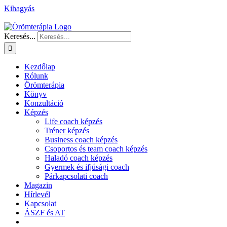
Kihagyás
Keresés...
Kezdőlap
Rólunk
Örömterápia
Könyv
Konzultáció
Képzés
Life coach képzés
Tréner képzés
Business coach képzés
Csoportos és team coach képzés
Haladó coach képzés
Gyermek és ifjúsági coach
Párkapcsolati coach
Magazin
Hírlevél
Kapcsolat
ÁSZF és AT