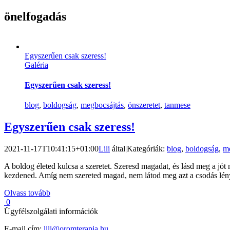
önelfogadás
Egyszerűen csak szeress!
Galéria
Egyszerűen csak szeress!
blog
,
boldogság
,
megbocsájtás
,
önszeretet
,
tanmese
Egyszerűen csak szeress!
2021-11-17T10:41:15+01:00
Lili
által
|
Kategóriák:
blog
,
boldogság
,
me
A boldog életed kulcsa a szeretet. Szeresd magadat, és lásd meg a jót
kezdened. Amíg nem szereted magad, nem látod meg azt a csodás lényt,
Olvass tovább
0
Ügyfélszolgálati információk
E-mail cím:
lili@oromterapia.hu