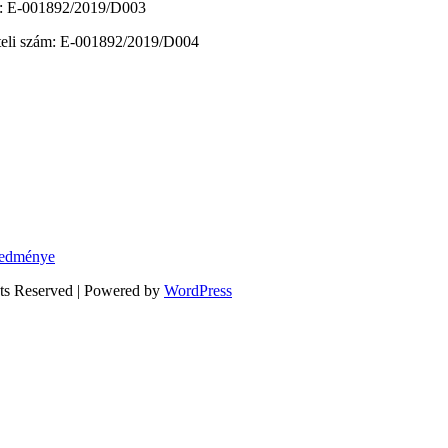
zám: E-001892/2019/D003
vételi szám: E-001892/2019/D004
eredménye
hts Reserved | Powered by
WordPress