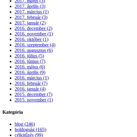
2017. május (3)
2017. április (3)
2017. március (1)
2017. február (3)
2017. január (2)
2016. december (2)
2016. november (1)
2016. október (1)
2016. szeptember (4)
2016. augusztus (6)
2016. július (5)
2016. június (7)
2016. május (6)
2016. április (9)
2016. március (1)
2016. február (7)
2016. január (4)
2015. december (7)
2015. november (1)
Kategória
blog (246)
boldogság (165)
célkitűzés (99)