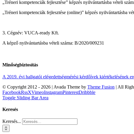
„Tréneri kompetenciák fejlesztése” képzés nyilvántartásba vételi s
„Tréneri kompetenciák fejlesztése (online)” képzés nyilvántartásba 
3. Cégnév: VUCA-ready Kft.
A képző nyilvántartásba vételi száma: B/2020/009231
Minőségbiztosítás
A 2019. évi hallgatói elégedettségmérési kérdőívek kiértékelésének 
© Copyright 2012 -
2026 | Avada Theme by
Theme Fusion
| All Rig
Facebook
Rss
X
Vimeo
Instagram
Pinterest
Dribbble
Toggle Sliding Bar Area
Keresés
Keresés...