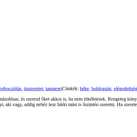
gbocsájtás
,
önszeretet
,
tanmese
|
Címkék:
béke
,
boldogság
,
elégedettsé
 másokban, és szeresd őket akkor is, ha nem tökéletesek. Rengeteg köny
 aki vagy, addig nehéz lesz bárki mást is őszintén szeretni. Ha szere