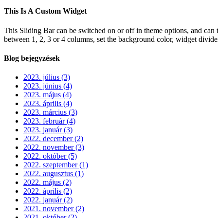
This Is A Custom Widget
This Sliding Bar can be switched on or off in theme options, and can 
between 1, 2, 3 or 4 columns, set the background color, widget divider 
Blog bejegyzések
2023. július (3)
2023. június (4)
2023. május (4)
2023. április (4)
2023. március (3)
2023. február (4)
2023. január (3)
2022. december (2)
2022. november (3)
2022. október (5)
2022. szeptember (1)
2022. augusztus (1)
2022. május (2)
2022. április (2)
2022. január (2)
2021. november (2)
2021. október (2)