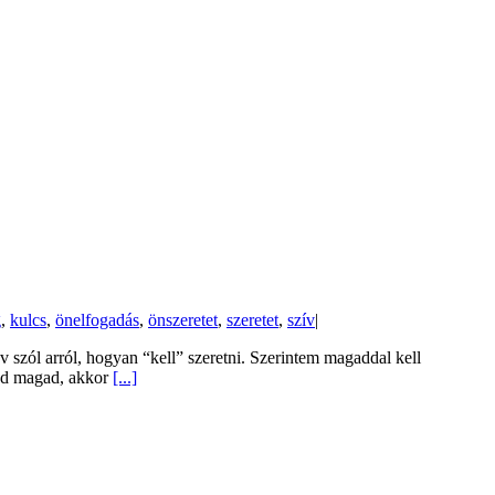
g
,
kulcs
,
önelfogadás
,
önszeretet
,
szeretet
,
szív
|
v szól arról, hogyan “kell” szeretni. Szerintem magaddal kell
ted magad, akkor
[...]