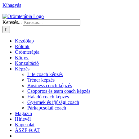
Kihagyás
Keresés...
Kezdőlap
Rólunk
Örömterápia
Könyv
Konzultáció
Képzés
Life coach képzés
Tréner képzés
Business coach képzés
Csoportos és team coach képzés
Haladó coach képzés
Gyermek és ifjúsági coach
Párkapcsolati coach
Magazin
Hírlevél
Kapcsolat
ÁSZF és AT