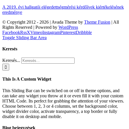
A 2019. évi hallgatói elégedettségmérési kérdőívek kiértékelésének
eredménye
© Copyright 2012 -
2026 | Avada Theme by
Theme Fusion
| All
Rights Reserved | Powered by
WordPress
Facebook
Rss
X
Vimeo
Instagram
Pinterest
Dribbble
Toggle Sliding Bar Area
Keresés
Keresés...
This Is A Custom Widget
This Sliding Bar can be switched on or off in theme options, and
can take any widget you throw at it or even fill it with your custom
HTML Code. Its perfect for grabbing the attention of your viewers.
Choose between 1, 2, 3 or 4 columns, set the background color,
widget divider color, activate transparency, a top border or fully
disable it on desktop and mobile.
Blog bejegyzések