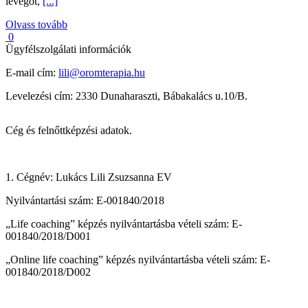
levegőt,
[...]
Olvass tovább
0
Ügyfélszolgálati információk
E-mail cím:
lili@oromterapia.hu
Levelezési cím: 2330 Dunaharaszti, Bábakalács u.10/B.
Cég és felnőttképzési adatok.
1. Cégnév: Lukács Lili Zsuzsanna EV
Nyilvántartási szám: E-001840/2018
„Life coaching” képzés nyilvántartásba vételi szám: E-
001840/2018/D001
„Online life coaching” képzés nyilvántartásba vételi szám: E-
001840/2018/D002