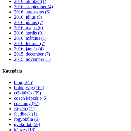
2016. október (1)
2016. szeptember (4)
2016. augusztus (6)
2016. július (5)
2016. június (7)
2016. május (6)
2016. április (9)
2016. március (1)
2016. február (7)
2016. január (4)
2015. december (7)
2015. november (1)
Kategória
blog (246)
boldogság (165)
célkitűzés (99)
coach képzés (45)
coaching (97)
Egyéb (11)
feadback (1)
fogyókúra (6)
gyakorlat (59)
képzés (18)