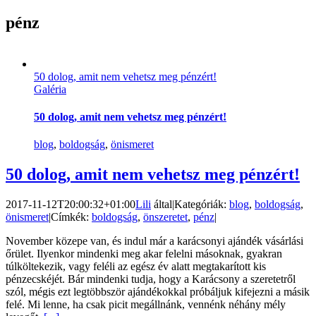
pénz
50 dolog, amit nem vehetsz meg pénzért!
Galéria
50 dolog, amit nem vehetsz meg pénzért!
blog
,
boldogság
,
önismeret
50 dolog, amit nem vehetsz meg pénzért!
2017-11-12T20:00:32+01:00
Lili
által
|
Kategóriák:
blog
,
boldogság
,
önismeret
|
Címkék:
boldogság
,
önszeretet
,
pénz
|
November közepe van, és indul már a karácsonyi ajándék vásárlási
őrület. Ilyenkor mindenki meg akar felelni másoknak, gyakran
túlköltekezik, vagy feléli az egész év alatt megtakarított kis
pénzecskéjét. Bár mindenki tudja, hogy a Karácsony a szeretetről
szól, mégis ezt legtöbbször ajándékokkal próbáljuk kifejezni a másik
felé. Mi lenne, ha csak picit megállnánk, vennénk néhány mély