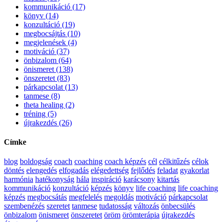
kommunikáció (17)
könyv (14)
konzultáció (19)
megbocsájtás (10)
megjelenések (4)
motiváció (37)
önbizalom (64)
önismeret (138)
önszeretet (83)
párkapcsolat (13)
tanmese (8)
theta healing (2)
tréning (5)
újrakezdés (26)
Címke
blog
boldogság
coach
coaching
coach képzés
cél
célkitűzés
célok
döntés
elengedés
elfogadás
elégedettség
fejlődés
feladat
gyakorlat
harmónia
hatékonyság
hála
inspiráció
karácsony
kitartás
kommunikáció
konzultáció
képzés
könyv
life coaching
life coaching
képzés
megbocsátás
megfelelés
megoldás
motiváció
párkapcsolat
szembenézés
szeretet
tanmese
tudatosság
változás
önbecsülés
önbizalom
önismeret
önszeretet
öröm
örömterápia
újrakezdés