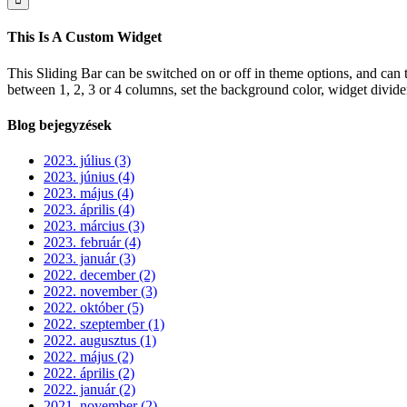
This Is A Custom Widget
This Sliding Bar can be switched on or off in theme options, and can 
between 1, 2, 3 or 4 columns, set the background color, widget divider 
Blog bejegyzések
2023. július (3)
2023. június (4)
2023. május (4)
2023. április (4)
2023. március (3)
2023. február (4)
2023. január (3)
2022. december (2)
2022. november (3)
2022. október (5)
2022. szeptember (1)
2022. augusztus (1)
2022. május (2)
2022. április (2)
2022. január (2)
2021. november (2)