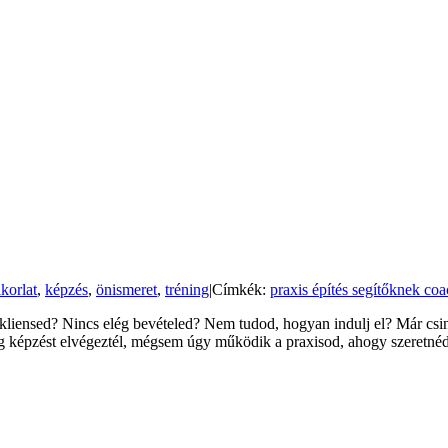
korlat
,
képzés
,
önismeret
,
tréning
|
Címkék:
praxis építés segítőknek co
/kliensed? Nincs elég bevételed? Nem tudod, hogyan indulj el? Már csi
g képzést elvégeztél, mégsem úgy működik a praxisod, ahogy szeretné