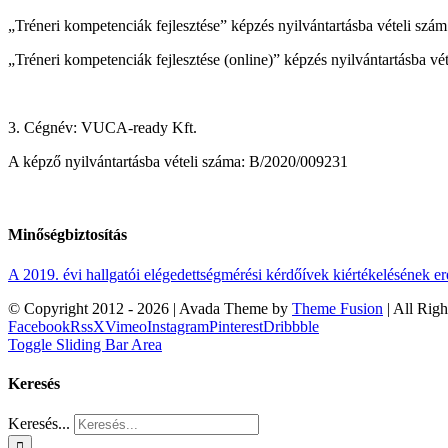
„Tréneri kompetenciák fejlesztése” képzés nyilvántartásba vételi s
„Tréneri kompetenciák fejlesztése (online)” képzés nyilvántartásba 
3. Cégnév: VUCA-ready Kft.
A képző nyilvántartásba vételi száma: B/2020/009231
Minőségbiztosítás
A 2019. évi hallgatói elégedettségmérési kérdőívek kiértékelésének 
© Copyright 2012 -
2026 | Avada Theme by
Theme Fusion
| All Rig
Facebook
Rss
X
Vimeo
Instagram
Pinterest
Dribbble
Toggle Sliding Bar Area
Keresés
Keresés...