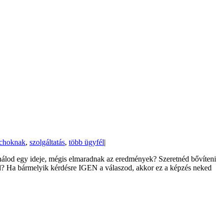
achoknak
,
szolgáltatás
,
több ügyfél
|
nálod egy ideje, mégis elmaradnak az eredmények? Szeretnéd bővíteni
d? Ha bármelyik kérdésre IGEN a válaszod, akkor ez a képzés neked