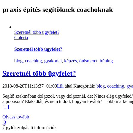
praxis építés segítőknek coachoknak
Szeretnél több ügyfelet?
Galéria
Szeretnél több ügyfelet?
blog
,
coaching
,
gyakorlat
,
képzés
,
önismeret
,
tréning
Szeretnél több ügyfelet?
2018-08-20T11:13:37+01:00
Lili
által
|
Kategóriák:
blog
,
coaching
,
gya
Segítő szakmában dolgozol, vagy dolgoznál, de: Nincs elég ügyfeled
a praxisod? Elakadtál, és nem tudod, hogyan tovább? Több marketin
[...]
Olvass tovább
0
Ügyfélszolgálati információk