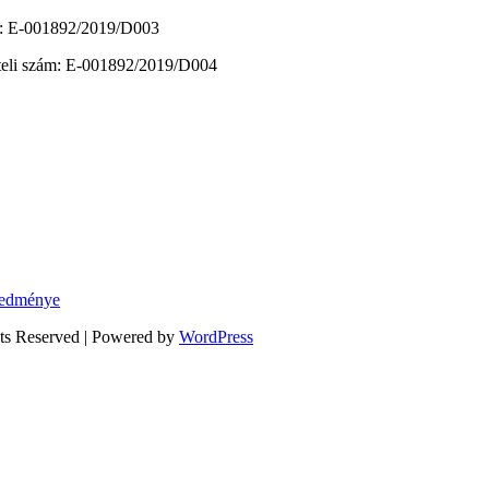
zám: E-001892/2019/D003
vételi szám: E-001892/2019/D004
eredménye
hts Reserved | Powered by
WordPress