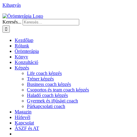
Kihagyás
Keresés...
Kezdőlap
Rólunk
Örömterápia
Könyv
Konzultáció
Képzés
Life coach képzés
Tréner képzés
Business coach képzés
Csoportos és team coach képzés
Haladó coach képzés
Gyermek és ifjúsági coach
Párkapcsolati coach
Magazin
Hírlevél
Kapcsolat
ÁSZF és AT