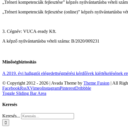
„Tréneri kompetenciák fejlesztése” képzés nyilvántartásba vételi s
„Tréneri kompetenciák fejlesztése (online)” képzés nyilvántartásba 
3. Cégnév: VUCA-ready Kft.
A képző nyilvántartásba vételi száma: B/2020/009231
Minőségbiztosítás
A 2019. évi hallgatói elégedettségmérési kérdőívek kiértékelésének 
© Copyright 2012 -
2026 | Avada Theme by
Theme Fusion
| All Rig
Facebook
Rss
X
Vimeo
Instagram
Pinterest
Dribbble
Toggle Sliding Bar Area
Keresés
Keresés...