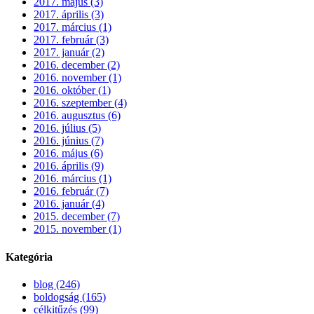
2017. május (3)
2017. április (3)
2017. március (1)
2017. február (3)
2017. január (2)
2016. december (2)
2016. november (1)
2016. október (1)
2016. szeptember (4)
2016. augusztus (6)
2016. július (5)
2016. június (7)
2016. május (6)
2016. április (9)
2016. március (1)
2016. február (7)
2016. január (4)
2015. december (7)
2015. november (1)
Kategória
blog (246)
boldogság (165)
célkitűzés (99)