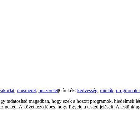
yakorlat
,
önismeret
,
önszeretet
|
Címkék:
kedvesség
,
minták
,
programok a
 hogy tudatosítsd magadban, hogy ezek a hozott programok, hiedelmek lé
z neked. A következő lépés, hogy figyeld a tested jeléseit! A testünk u