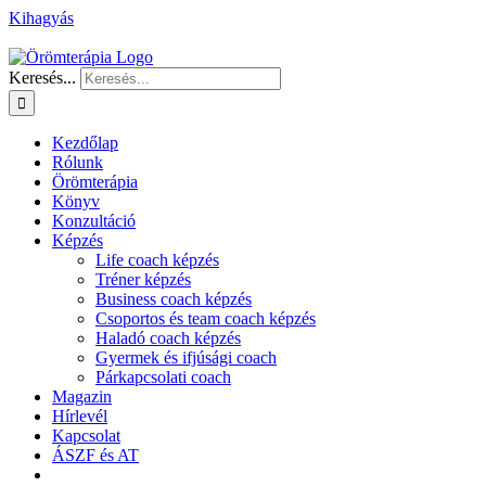
Kihagyás
Keresés...
Kezdőlap
Rólunk
Örömterápia
Könyv
Konzultáció
Képzés
Life coach képzés
Tréner képzés
Business coach képzés
Csoportos és team coach képzés
Haladó coach képzés
Gyermek és ifjúsági coach
Párkapcsolati coach
Magazin
Hírlevél
Kapcsolat
ÁSZF és AT