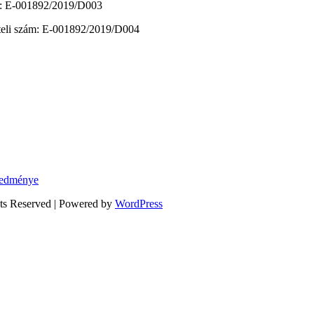
zám: E-001892/2019/D003
vételi szám: E-001892/2019/D004
eredménye
hts Reserved | Powered by
WordPress