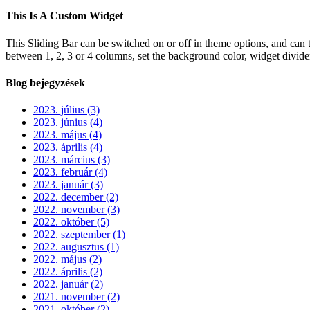
This Is A Custom Widget
This Sliding Bar can be switched on or off in theme options, and can 
between 1, 2, 3 or 4 columns, set the background color, widget divider 
Blog bejegyzések
2023. július (3)
2023. június (4)
2023. május (4)
2023. április (4)
2023. március (3)
2023. február (4)
2023. január (3)
2022. december (2)
2022. november (3)
2022. október (5)
2022. szeptember (1)
2022. augusztus (1)
2022. május (2)
2022. április (2)
2022. január (2)
2021. november (2)
2021. október (2)