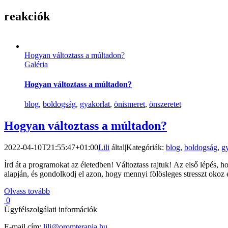
reakciók
Hogyan változtass a múltadon?
Galéria
Hogyan változtass a múltadon?
blog
,
boldogság
,
gyakorlat
,
önismeret
,
önszeretet
Hogyan változtass a múltadon?
2022-04-10T21:55:47+01:00
Lili
által
|
Kategóriák:
blog
,
boldogság
,
g
Írd át a programokat az életedben! Változtass rajtuk! Az első lépés,
alapján, és gondolkodj el azon, hogy mennyi fölösleges stresszt okoz e
Olvass tovább
0
Ügyfélszolgálati információk
E-mail cím:
lili@oromterapia.hu