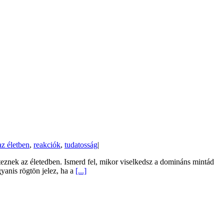
z életben
,
reakciók
,
tudatosság
|
teznek az életedben. Ismerd fel, mikor viselkedsz a domináns mintád
gyanis rögtön jelez, ha a
[...]