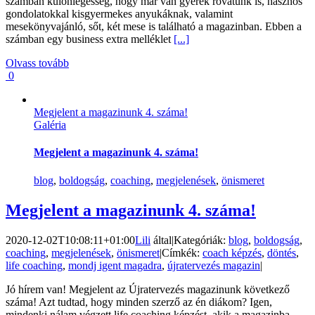
számban különlegesség, hogy már van gyerek rovatunk is, hasznos
gondolatokkal kisgyermekes anyukáknak, valamint
mesekönyvajánló, sőt, két mese is található a magazinban. Ebben a
számban egy business extra melléklet
[...]
Olvass tovább
0
Megjelent a magazinunk 4. száma!
Galéria
Megjelent a magazinunk 4. száma!
blog
,
boldogság
,
coaching
,
megjelenések
,
önismeret
Megjelent a magazinunk 4. száma!
2020-12-02T10:08:11+01:00
Lili
által
|
Kategóriák:
blog
,
boldogság
,
coaching
,
megjelenések
,
önismeret
|
Címkék:
coach képzés
,
döntés
,
life coaching
,
mondj igent magadra
,
újratervezés magazin
|
Jó hírem van! Megjelent az Újratervezés magazinunk következő
száma! Azt tudtad, hogy minden szerző az én diákom? Igen,
mindenki nálam végzett life coaching képzést, akik a magazinba