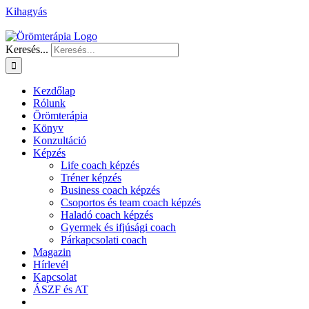
Kihagyás
Keresés...
Kezdőlap
Rólunk
Örömterápia
Könyv
Konzultáció
Képzés
Life coach képzés
Tréner képzés
Business coach képzés
Csoportos és team coach képzés
Haladó coach képzés
Gyermek és ifjúsági coach
Párkapcsolati coach
Magazin
Hírlevél
Kapcsolat
ÁSZF és AT