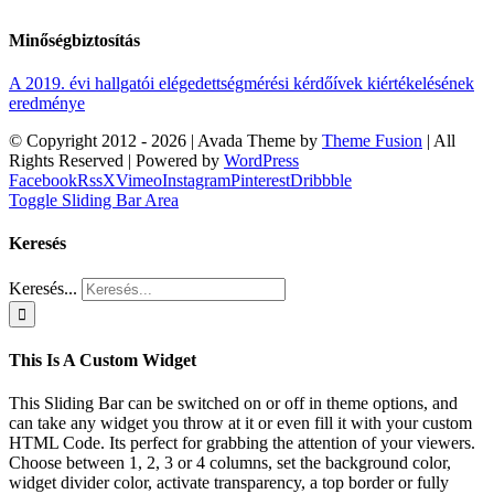
Minőségbiztosítás
A 2019. évi hallgatói elégedettségmérési kérdőívek kiértékelésének
eredménye
© Copyright 2012 -
2026 | Avada Theme by
Theme Fusion
| All
Rights Reserved | Powered by
WordPress
Facebook
Rss
X
Vimeo
Instagram
Pinterest
Dribbble
Toggle Sliding Bar Area
Keresés
Keresés...
This Is A Custom Widget
This Sliding Bar can be switched on or off in theme options, and
can take any widget you throw at it or even fill it with your custom
HTML Code. Its perfect for grabbing the attention of your viewers.
Choose between 1, 2, 3 or 4 columns, set the background color,
widget divider color, activate transparency, a top border or fully