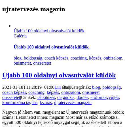
újratervezés magazin
Újabb 100 oldalnyi olvasnivalót küldök
Galéria
Újabb 100 oldalnyi olvasnivalót küldök
blog
,
boldogság
,
coach képzés
,
coaching
,
képzés
,
önbizalom
,
önismeret
,
önszeretet
Újabb 100 oldalnyi olvasnivalót küldök
2021-01-18T11:28:19+01:00
Lili
által
|
Kategóriák:
blog
,
boldogság
,
coach képzés
,
coaching
,
képzés
,
önbizalom
,
önismeret
,
önszeretet
|
Címkék:
célkitűzés
,
diagnózis
,
döntés
,
erőforrásgyűjtés
,
komfortzóna tágítás
,
lezárás
,
újratervezés magazin
|
Nagyon jó hírem van, megjelent az Újratervezés magazinunk ötödik
száma! Letöltheted innen: magazin Most már az előző számokkal
együtt 500 oldalnyi fejlesztő anyaggal segítjük az életedet! Ebben a