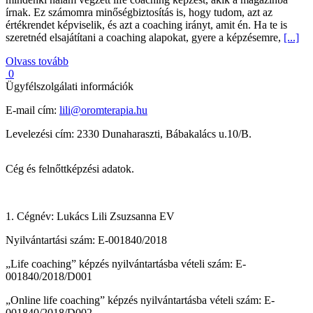
írnak. Ez számomra minőségbiztosítás is, hogy tudom, azt az
értékrendet képviselik, és azt a coaching irányt, amit én. Ha te is
szeretnéd elsajátítani a coaching alapokat, gyere a képzésemre,
[...]
Olvass tovább
0
Ügyfélszolgálati információk
E-mail cím:
lili@oromterapia.hu
Levelezési cím: 2330 Dunaharaszti, Bábakalács u.10/B.
Cég és felnőttképzési adatok.
1. Cégnév: Lukács Lili Zsuzsanna EV
Nyilvántartási szám: E-001840/2018
„Life coaching” képzés nyilvántartásba vételi szám: E-
001840/2018/D001
„Online life coaching” képzés nyilvántartásba vételi szám: E-
001840/2018/D002