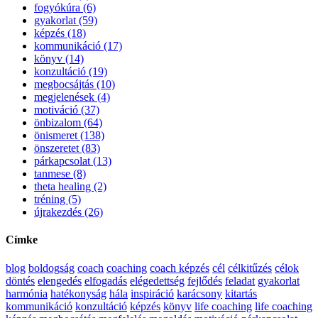
fogyókúra (6)
gyakorlat (59)
képzés (18)
kommunikáció (17)
könyv (14)
konzultáció (19)
megbocsájtás (10)
megjelenések (4)
motiváció (37)
önbizalom (64)
önismeret (138)
önszeretet (83)
párkapcsolat (13)
tanmese (8)
theta healing (2)
tréning (5)
újrakezdés (26)
Címke
blog
boldogság
coach
coaching
coach képzés
cél
célkitűzés
célok
döntés
elengedés
elfogadás
elégedettség
fejlődés
feladat
gyakorlat
harmónia
hatékonyság
hála
inspiráció
karácsony
kitartás
kommunikáció
konzultáció
képzés
könyv
life coaching
life coaching