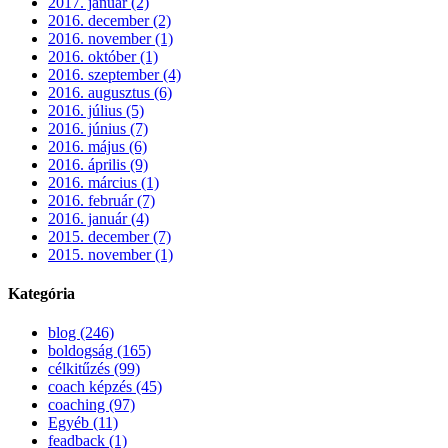
2017. január (2)
2016. december (2)
2016. november (1)
2016. október (1)
2016. szeptember (4)
2016. augusztus (6)
2016. július (5)
2016. június (7)
2016. május (6)
2016. április (9)
2016. március (1)
2016. február (7)
2016. január (4)
2015. december (7)
2015. november (1)
Kategória
blog (246)
boldogság (165)
célkitűzés (99)
coach képzés (45)
coaching (97)
Egyéb (11)
feadback (1)