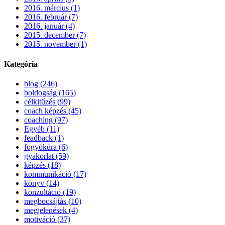
2016. március (1)
2016. február (7)
2016. január (4)
2015. december (7)
2015. november (1)
Kategória
blog (246)
boldogság (165)
célkitűzés (99)
coach képzés (45)
coaching (97)
Egyéb (11)
feadback (1)
fogyókúra (6)
gyakorlat (59)
képzés (18)
kommunikáció (17)
könyv (14)
konzultáció (19)
megbocsájtás (10)
megjelenések (4)
motiváció (37)