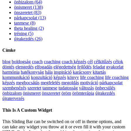
önbizalom (64)
önismeret (138)
önszeretet (83)
párkapcsolat (13)
tanmese (8)
theta healing (2)
tréning (5)
újrakezdés (26)
Címke
blog
boldogság
coach
coaching
coach képzés
cél
célkitűzés
célok
döntés
elengedés
elfogadás
elégedettség
fejlődés
feladat
gyakorlat
harmónia
hatékonyság
hála
inspiráció
karácsony
kitartás
kommunikáció
konzultáció
képzés
könyv
life coaching
life coaching
képzés
megbocsátás
megfelelés
megoldás
motiváció
párkapcsolat
szembenézés
szeretet
tanmese
tudatosság
változás
önbecsülés
önbizalom
önismeret
önszeretet
öröm
örömterápia
újrakezdés
újratervezés
This Is A Custom Widget
This Sliding Bar can be switched on or off in theme options, and
can take any widget you throw at it or even fill it with your custom