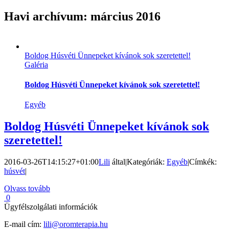
Havi archívum:
március 2016
Boldog Húsvéti Ünnepeket kívánok sok szeretettel!
Galéria
Boldog Húsvéti Ünnepeket kívánok sok szeretettel!
Egyéb
Boldog Húsvéti Ünnepeket kívánok sok
szeretettel!
2016-03-26T14:15:27+01:00
Lili
által
|
Kategóriák:
Egyéb
|
Címkék:
húsvét
|
Olvass tovább
0
Ügyfélszolgálati információk
E-mail cím:
lili@oromterapia.hu