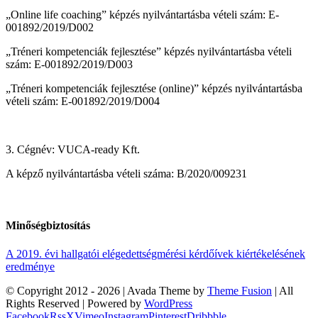
„Online life coaching” képzés nyilvántartásba vételi szám: E-
001892/2019/D002
„Tréneri kompetenciák fejlesztése” képzés nyilvántartásba vételi
szám: E-001892/2019/D003
„Tréneri kompetenciák fejlesztése (online)” képzés nyilvántartásba
vételi szám: E-001892/2019/D004
3. Cégnév: VUCA-ready Kft.
A képző nyilvántartásba vételi száma: B/2020/009231
Minőségbiztosítás
A 2019. évi hallgatói elégedettségmérési kérdőívek kiértékelésének
eredménye
© Copyright 2012 -
2026 | Avada Theme by
Theme Fusion
| All
Rights Reserved | Powered by
WordPress
Facebook
Rss
X
Vimeo
Instagram
Pinterest
Dribbble