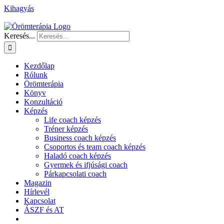
Kihagyás
Keresés...
Kezdőlap
Rólunk
Örömterápia
Könyv
Konzultáció
Képzés
Life coach képzés
Tréner képzés
Business coach képzés
Csoportos és team coach képzés
Haladó coach képzés
Gyermek és ifjúsági coach
Párkapcsolati coach
Magazin
Hírlevél
Kapcsolat
ÁSZF és AT