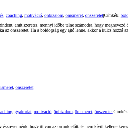
és
,
coaching
,
motiváció
,
önbizalom
,
önismeret
,
önszeretet
|
Címkék:
bol
g mindent, amit szeretsz, mennyi időbe telne számodra, hogy megnevezd
a az önszeretet. Ha a boldogság egy ajtó lenne, akkor a kulcs hozzá a
ismeret
,
önszeretet
oaching
,
gyakorlat
,
motiváció
,
önbizalom
,
önismeret
,
önszeretet
|
Címkék
gy észrevennénk, hogy itt van az orrunk előtt, és nem kívül kellene ke