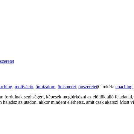
szeretet
aching
,
motiváció
,
önbizalom
,
önismeret
,
önszeretet
|
Címkék:
coaching
 fordulnak segítségért, képesek megbirkózni az előttük álló feladatt
 haladsz az utadon, akkor mindent elérhetsz, amit csak akarsz! Most v