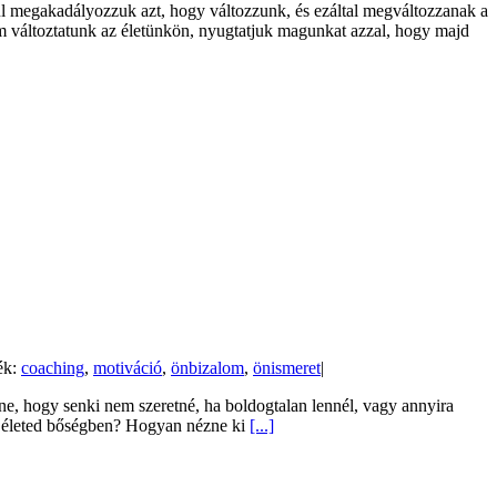
ul megakadályozzuk azt, hogy változzunk, és ezáltal megváltozzanak a
m változtatunk az életünkön, nyugtatjuk magunkat azzal, hogy majd
ék:
coaching
,
motiváció
,
önbizalom
,
önismeret
|
ne, hogy senki nem szeretné, ha boldogtalan lennél, vagy annyira
z életed bőségben? Hogyan nézne ki
[...]