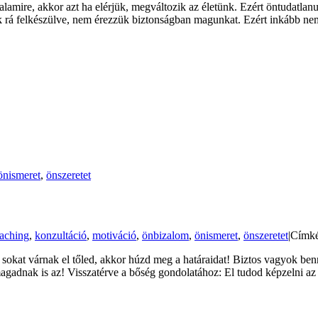
amire, akkor azt ha elérjük, megváltozik az életünk. Ezért öntudatlan
k rá felkészülve, nem érezzük biztonságban magunkat. Ezért inkább ne
önismeret
,
önszeretet
aching
,
konzultáció
,
motiváció
,
önbizalom
,
önismeret
,
önszeretet
|
Címk
sokat várnak el tőled, akkor húzd meg a határaidat! Biztos vagyok ben
agadnak is az! Visszatérve a bőség gondolatához: El tudod képzelni a