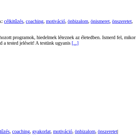
k:
célkitűzés
,
coaching
,
motiváció
,
önbizalom
,
önismeret
,
önszeretet
,
hozott programok, hiedelmek léteznek az életedben. Ismerd fel, mikor
 a tested jeléseit! A testünk ugyanis
[...]
tűzés
,
coaching
,
gyakorlat
,
motiváció
,
önbizalom
,
önszeretet
|