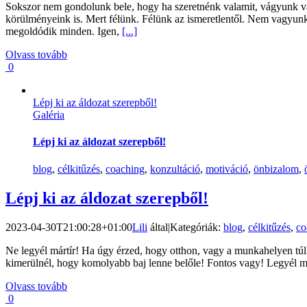
Sokszor nem gondolunk bele, hogy ha szeretnénk valamit, vágyunk val
körülményeink is. Mert félünk. Félünk az ismeretlentől. Nem vagyun
megoldódik minden. Igen,
[...]
Olvass tovább
0
Lépj ki az áldozat szerepből!
Galéria
Lépj ki az áldozat szerepből!
blog
,
célkitűzés
,
coaching
,
konzultáció
,
motiváció
,
önbizalom
,
Lépj ki az áldozat szerepből!
2023-04-30T21:00:28+01:00
Lili
által
|
Kategóriák:
blog
,
célkitűzés
,
co
Ne legyél mártír! Ha úgy érzed, hogy otthon, vagy a munkahelyen túl 
kimerülnél, hogy komolyabb baj lenne belőle! Fontos vagy! Legyél m
Olvass tovább
0