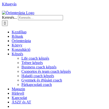
Kihagyás
Keresés...
Kezdőlap
Rólunk
Örömterápia
Könyv
Konzultáció
Képzés
Life coach képzés
Tréner képzés
Business coach képzés
Csoportos és team coach képzés
Haladó coach képzés
Gyermek és ifjúsági coach
Párkapcsolati coach
Magazin
Hírlevél
Kapcsolat
ÁSZF és AT