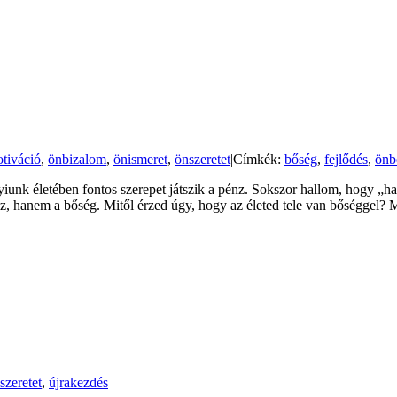
tiváció
,
önbizalom
,
önismeret
,
önszeretet
|
Címkék:
bőség
,
fejlődés
,
önb
iunk életében fontos szerepet játszik a pénz. Sokszor hallom, hogy „
z, hanem a bőség. Mitől érzed úgy, hogy az életed tele van bőséggel? 
szeretet
,
újrakezdés