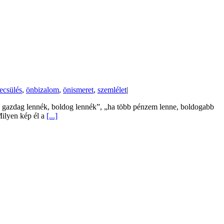
ecsülés
,
önbizalom
,
önismeret
,
szemlélet
|
ha gazdag lennék, boldog lennék”, „ha több pénzem lenne, boldogabb
Milyen kép él a
[...]