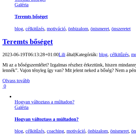
Galéria
Teremts bőséget
blog
,
célkitűzés
,
motiváció
,
önbizalom
,
önismeret
,
önszeretet
Teremts bőséget
2023-06-19T06:13:28+01:00
Lili
által
|
Kategóriák:
blog
,
célkitűzés
,
mo
Mi az a bőségszemlélet? Izgalmas részhez érkeztünk, hiszen mindanny
lennék”. Vajon tényleg így van? Mit jelent neked a bőség? Nem a pén
Olvass tovább
0
Hogyan változtass a múltadon?
Galéria
Hogyan változtass a múltadon?
blog
,
célkitűzés
,
coaching
,
motiváció
,
önbizalom
,
önismeret
,
ön