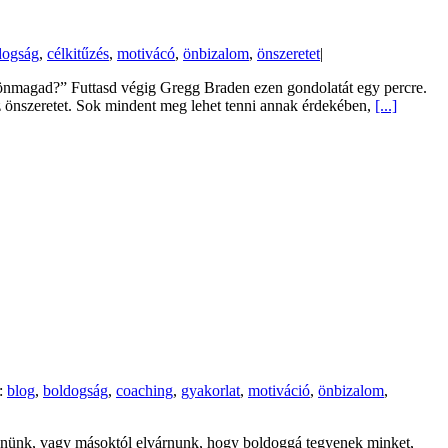
dogság
,
célkitűzés
,
motivácó
,
önbizalom
,
önszeretet
|
 önmagad?” Futtasd végig Gregg Braden ezen gondolatát egy percre.
z önszeretet. Sok mindent meg lehet tenni annak érdekében,
[...]
:
blog
,
boldogság
,
coaching
,
gyakorlat
,
motiváció
,
önbizalom
,
resnünk, vagy másoktól elvárnunk, hogy boldoggá tegyenek minket,