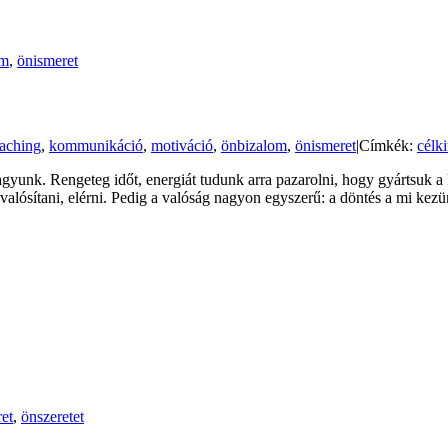
om
,
önismeret
aching
,
kommunikáció
,
motiváció
,
önbizalom
,
önismeret
|
Címkék:
célki
gyunk. Rengeteg időt, energiát tudunk arra pazarolni, hogy gyártsuk a
lósítani, elérni. Pedig a valóság nagyon egyszerű: a döntés a mi kezü
et
,
önszeretet