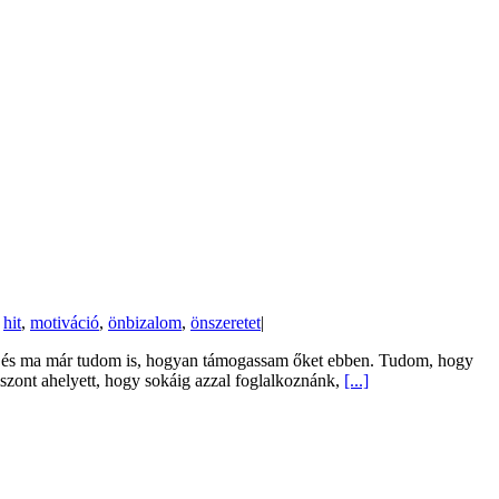
,
hit
,
motiváció
,
önbizalom
,
önszeretet
|
al, és ma már tudom is, hogyan támogassam őket ebben. Tudom, hogy
iszont ahelyett, hogy sokáig azzal foglalkoznánk,
[...]