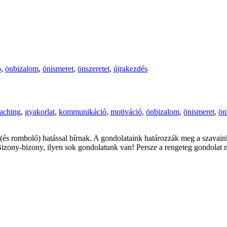
ó
,
önbizalom
,
önismeret
,
önszeretet
,
újrakezdés
aching
,
gyakorlat
,
kommunikáció
,
motiváció
,
önbizalom
,
önismeret
,
ön
 (és romboló) hatással bírnak. A gondolataink határozzák meg a szavai
Bizony-bizony, ilyen sok gondolatunk van! Persze a rengeteg gondolat 