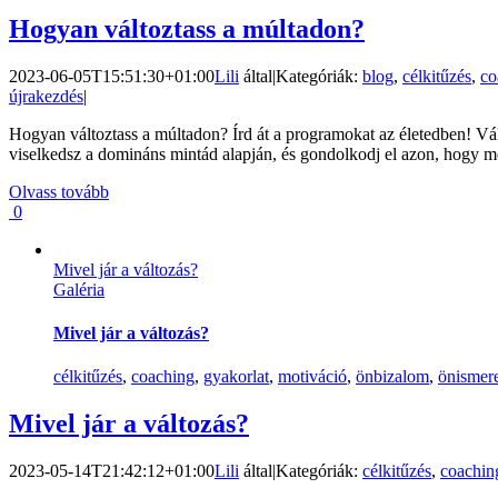
Hogyan változtass a múltadon?
2023-06-05T15:51:30+01:00
Lili
által
|
Kategóriák:
blog
,
célkitűzés
,
co
újrakezdés
|
Hogyan változtass a múltadon? Írd át a programokat az életedben! Vál
viselkedsz a domináns mintád alapján, és gondolkodj el azon, hogy men
Olvass tovább
0
Mivel jár a változás?
Galéria
Mivel jár a változás?
célkitűzés
,
coaching
,
gyakorlat
,
motiváció
,
önbizalom
,
önismer
Mivel jár a változás?
2023-05-14T21:42:12+01:00
Lili
által
|
Kategóriák:
célkitűzés
,
coachin