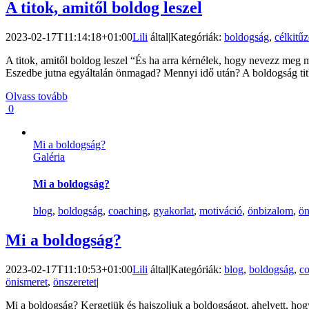
A titok, amitől boldog leszel
2023-02-17T11:14:18+01:00
Lili
által
|
Kategóriák:
boldogság
,
célkitűz
A titok, amitől boldog leszel “És ha arra kérnélek, hogy nevezz me
Eszedbe jutna egyáltalán önmagad? Mennyi idő után? A boldogság titk
Olvass tovább
0
Mi a boldogság?
Galéria
Mi a boldogság?
blog
,
boldogság
,
coaching
,
gyakorlat
,
motiváció
,
önbizalom
,
ön
Mi a boldogság?
2023-02-17T11:10:53+01:00
Lili
által
|
Kategóriák:
blog
,
boldogság
,
c
önismeret
,
önszeretet
|
Mi a boldogság? Kergetjük és hajszoljuk a boldogságot, ahelyett, ho