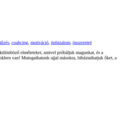
tűzés
,
coahcing
,
motiváció
,
önbizalom
,
önszeretet
|
 különböző elméleteket, amivel próbáljuk magunkat, és a
nkben van! Mutogathatunk ujjal másokra, hibáztathatjuk őket, a