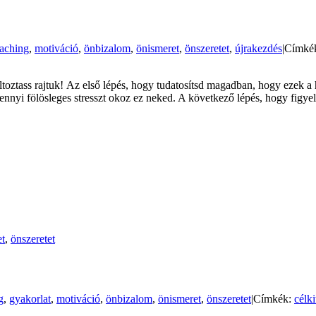
aching
,
motiváció
,
önbizalom
,
önismeret
,
önszeretet
,
újrakezdés
|
Címké
toztass rajtuk! Az első lépés, hogy tudatosítsd magadban, hogy ezek a 
nyi fölösleges stresszt okoz ez neked. A következő lépés, hogy figyeld
et
,
önszeretet
g
,
gyakorlat
,
motiváció
,
önbizalom
,
önismeret
,
önszeretet
|
Címkék:
célki