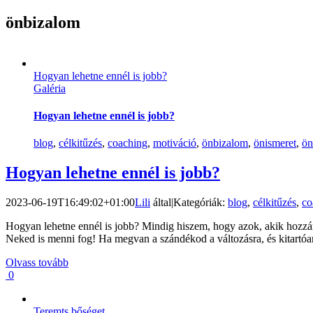
önbizalom
Hogyan lehetne ennél is jobb?
Galéria
Hogyan lehetne ennél is jobb?
blog
,
célkitűzés
,
coaching
,
motiváció
,
önbizalom
,
önismeret
,
ön
Hogyan lehetne ennél is jobb?
2023-06-19T16:49:02+01:00
Lili
által
|
Kategóriák:
blog
,
célkitűzés
,
co
Hogyan lehetne ennél is jobb? Mindig hiszem, hogy azok, akik hozzám
Neked is menni fog! Ha megvan a szándékod a változásra, és kitartóan
Olvass tovább
0
Teremts bőséget