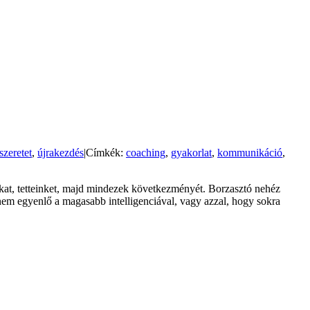
szeretet
,
újrakezdés
|
Címkék:
coaching
,
gyakorlat
,
kommunikáció
,
nkat, tetteinket, majd mindezek következményét. Borzasztó nehéz
nem egyenlő a magasabb intelligenciával, vagy azzal, hogy sokra