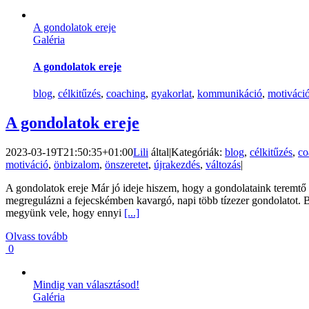
A gondolatok ereje
Galéria
A gondolatok ereje
blog
,
célkitűzés
,
coaching
,
gyakorlat
,
kommunikáció
,
motiváci
A gondolatok ereje
2023-03-19T21:50:35+01:00
Lili
által
|
Kategóriák:
blog
,
célkitűzés
,
co
motiváció
,
önbizalom
,
önszeretet
,
újrakezdés
,
változás
|
A gondolatok ereje Már jó ideje hiszem, hogy a gondolataink teremtő
megregulázni a fejecskémben kavargó, napi több tízezer gondolatot. 
megyünk vele, hogy ennyi
[...]
Olvass tovább
0
Mindig van választásod!
Galéria