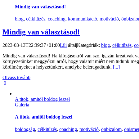
Mindig van választásod!
blog
,
célkitűzés
,
coaching
,
kommunikáció
,
motiváció
,
önbizal
Mindig van választásod!
2023-03-13T22:39:37+01:00
Lili
által
|
Kategóriák:
blog
,
célkitűzés
,
co
Mindig van választásod! Ha kifogásokról van szó, igazán kreatívak va
környezetünket meggyőzni arról, hogy valamit miért nem tudunk megva
körülményeket a helyzetünkért, amelybe beleragadtunk,
[...]
Olvass tovább
0
A titok, amitől boldog leszel
Galéria
A titok, amitől boldog leszel
boldogság
,
célkitűzés
,
coaching
,
motiváció
,
önbizalom
,
önismer