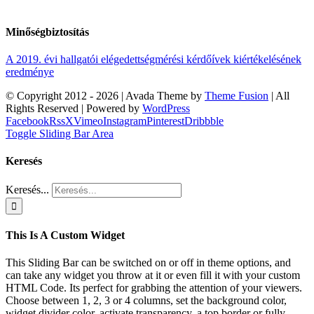
Minőségbiztosítás
A 2019. évi hallgatói elégedettségmérési kérdőívek kiértékelésének
eredménye
© Copyright 2012 -
2026 | Avada Theme by
Theme Fusion
| All
Rights Reserved | Powered by
WordPress
Facebook
Rss
X
Vimeo
Instagram
Pinterest
Dribbble
Toggle Sliding Bar Area
Keresés
Keresés...
This Is A Custom Widget
This Sliding Bar can be switched on or off in theme options, and
can take any widget you throw at it or even fill it with your custom
HTML Code. Its perfect for grabbing the attention of your viewers.
Choose between 1, 2, 3 or 4 columns, set the background color,
widget divider color, activate transparency, a top border or fully