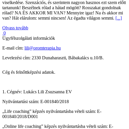
viselkedése. Szenzációs, és szerintem nagyon hasznos ezt szem előtt
tartanunk! Beszélnek rólad a hátad mögött? Rosszakat gondolnak
rólad? NA ÉS AKKOR MI VAN? Mennyire igaz! Na és akkor mi
van? Hát elárulom: semmi nincsen! Az égadta világon semmi.
[...]
Olvass tovább
0
Ügyfélszolgálati információk
E-mail cím:
lili@oromterapia.hu
Levelezési cím: 2330 Dunaharaszti, Bábakalács u.10/B.
Cég és felnőttképzési adatok.
1. Cégnév: Lukács Lili Zsuzsanna EV
Nyilvántartási szám: E-001840/2018
„Life coaching” képzés nyilvántartásba vételi szám: E-
001840/2018/D001
„Online life coaching” képzés nyilvántartásba vételi szám: E-