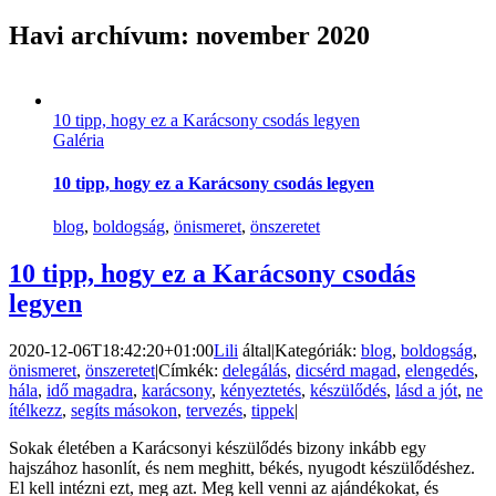
Havi archívum:
november 2020
10 tipp, hogy ez a Karácsony csodás legyen
Galéria
10 tipp, hogy ez a Karácsony csodás legyen
blog
,
boldogság
,
önismeret
,
önszeretet
10 tipp, hogy ez a Karácsony csodás
legyen
2020-12-06T18:42:20+01:00
Lili
által
|
Kategóriák:
blog
,
boldogság
,
önismeret
,
önszeretet
|
Címkék:
delegálás
,
dicsérd magad
,
elengedés
,
hála
,
idő magadra
,
karácsony
,
kényeztetés
,
készülődés
,
lásd a jót
,
ne
ítélkezz
,
segíts másokon
,
tervezés
,
tippek
|
Sokak életében a Karácsonyi készülődés bizony inkább egy
hajszához hasonlít, és nem meghitt, békés, nyugodt készülődéshez.
El kell intézni ezt, meg azt. Meg kell venni az ajándékokat, és