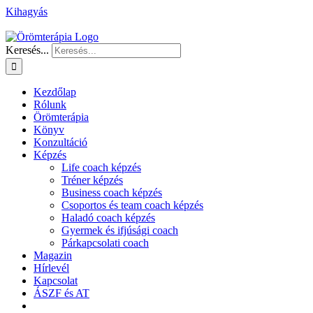
Kihagyás
Keresés...
Kezdőlap
Rólunk
Örömterápia
Könyv
Konzultáció
Képzés
Life coach képzés
Tréner képzés
Business coach képzés
Csoportos és team coach képzés
Haladó coach képzés
Gyermek és ifjúsági coach
Párkapcsolati coach
Magazin
Hírlevél
Kapcsolat
ÁSZF és AT