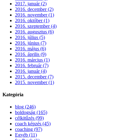
2017. január (2)
2016. december (2)
2016. november (1)
2016. október (1)
2016. szeptember (4)
2016. augusztus (6)
2016. július (5)
2016. június (7)
2016. május (6)
2016. április (9)
2016. március (1)
2016. február (7)
2016. január (4)
2015. december (7)
2015. november (1)
Kategória
blog (246)
boldogság (165)
célkitűzés (99)
coach képzés (45)
coaching (97)
Egyéb (11)