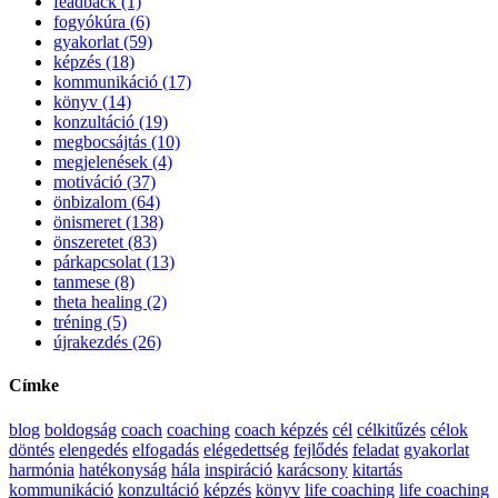
feadback (1)
fogyókúra (6)
gyakorlat (59)
képzés (18)
kommunikáció (17)
könyv (14)
konzultáció (19)
megbocsájtás (10)
megjelenések (4)
motiváció (37)
önbizalom (64)
önismeret (138)
önszeretet (83)
párkapcsolat (13)
tanmese (8)
theta healing (2)
tréning (5)
újrakezdés (26)
Címke
blog
boldogság
coach
coaching
coach képzés
cél
célkitűzés
célok
döntés
elengedés
elfogadás
elégedettség
fejlődés
feladat
gyakorlat
harmónia
hatékonyság
hála
inspiráció
karácsony
kitartás
kommunikáció
konzultáció
képzés
könyv
life coaching
life coaching