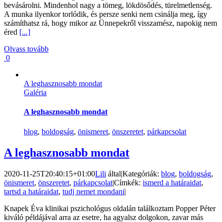
bevásárolni. Mindenhol nagy a tömeg, lökdösődés, türelmetlenség.
A munka ilyenkor torlódik, és persze senki nem csinálja meg, így
számíthatsz rá, hogy mikor az Ünnepekről visszamész, napokig nem
éred
[...]
Olvass tovább
0
A leghasznosabb mondat
Galéria
A leghasznosabb mondat
blog
,
boldogság
,
önismeret
,
önszeretet
,
párkapcsolat
A leghasznosabb mondat
2020-11-25T20:40:15+01:00
Lili
által
|
Kategóriák:
blog
,
boldogság
,
önismeret
,
önszeretet
,
párkapcsolat
|
Címkék:
ismerd a határaidat
,
tartsd a határaidat
,
tudj nemet mondani
|
Knapek Éva klinikai pszichológus oldalán találkoztam Popper Péter
kiváló példájával arra az esetre, ha agyalsz dolgokon, zavar más