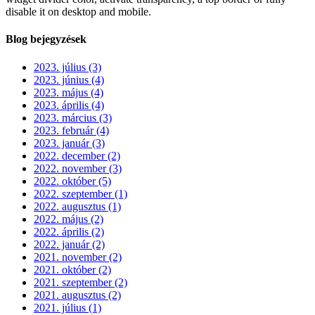
disable it on desktop and mobile.
Blog bejegyzések
2023. július (3)
2023. június (4)
2023. május (4)
2023. április (4)
2023. március (3)
2023. február (4)
2023. január (3)
2022. december (2)
2022. november (3)
2022. október (5)
2022. szeptember (1)
2022. augusztus (1)
2022. május (2)
2022. április (2)
2022. január (2)
2021. november (2)
2021. október (2)
2021. szeptember (2)
2021. augusztus (2)
2021. július (1)