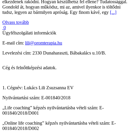
elkezdenek rakódni. Hogyan készülhetsz fel ellene? Tudatossággal.
Gondold át, hogyan működsz, mi az, amivel ilyenkor is töltődni
tudsz, legyen az bármilyen apróság. Egy finom kávé, egy
[...]
Olvass tovább
0
Ügyfélszolgálati információk
E-mail cím:
lili@oromterapia.hu
Levelezési cím: 2330 Dunaharaszti, Bábakalács u.10/B.
Cég és felnőttképzési adatok.
1. Cégnév: Lukács Lili Zsuzsanna EV
Nyilvántartási szám: E-001840/2018
„Life coaching” képzés nyilvántartásba vételi szám: E-
001840/2018/D001
„Online life coaching” képzés nyilvántartásba vételi szám: E-
001840/2018/D002