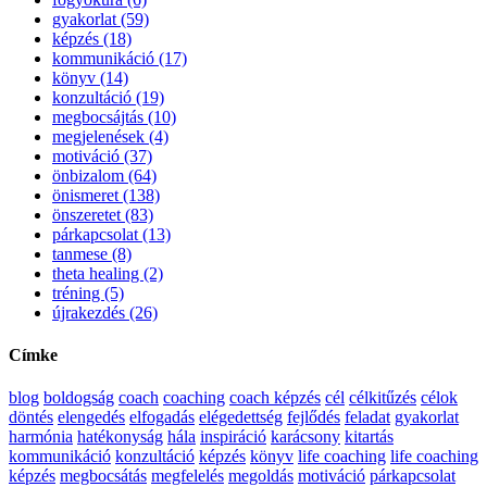
gyakorlat (59)
képzés (18)
kommunikáció (17)
könyv (14)
konzultáció (19)
megbocsájtás (10)
megjelenések (4)
motiváció (37)
önbizalom (64)
önismeret (138)
önszeretet (83)
párkapcsolat (13)
tanmese (8)
theta healing (2)
tréning (5)
újrakezdés (26)
Címke
blog
boldogság
coach
coaching
coach képzés
cél
célkitűzés
célok
döntés
elengedés
elfogadás
elégedettség
fejlődés
feladat
gyakorlat
harmónia
hatékonyság
hála
inspiráció
karácsony
kitartás
kommunikáció
konzultáció
képzés
könyv
life coaching
life coaching
képzés
megbocsátás
megfelelés
megoldás
motiváció
párkapcsolat