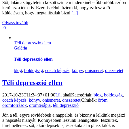
Sőt, talán az ügyfeleim között szinte mindenkinél előbb-utóbb szóba
kerül ez a téma is. Ezért is célul tűztem ki, hogy ez lesz a fő
küldetésem, hogy megtanítsalak bízni
[...]
Olvass tovább
0
Téli depresszió ellen
Galéria
Téli depresszió ellen
blog
,
boldogság
,
coach képzés
,
könyv
,
önismeret
,
önszeretet
Téli depresszió ellen
2017-10-23T11:34:37+01:00
Lili
által
|
Kategóriák:
blog
,
boldogság
,
coach képzés
,
könyv
,
önismeret
,
önszeretet
|
Címkék:
öröm
,
örömforrások
,
örömterápia
,
téli depresszió
|
Jön a tél, egyre rövidebbek a nappalok, és bizony a lelkünk megérzi
a napsütés hiányát. Könnyebben leszünk lehangoltak, feszültek,
türelmetlenek, sőt, akár depisek is, és sokaknál a plusz kilók is