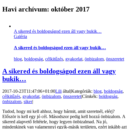
Havi archívum:
október 2017
A sikered és boldogságod ezen áll vagy bukik…
Galéria
A sikered és boldogságod ezen áll vagy bukik…
blog
,
boldogság
,
célkitűzés
,
gyakorlat
,
önbizalom
,
önszeretet
A sikered és boldogságod ezen áll vagy
bukik…
2017-10-23T11:47:06+01:00
Lili
által
|
Kategóriák:
blog
,
boldogság
,
célkitűzés
,
gyakorlat
,
önbizalom
,
önszeretet
|
Címkék:
boldogság
,
önbizalom
,
siker
|
Tudod, hogy mi kell ahhoz, hogy bármit, amit szeretnél, elérj?
Először is kell egy jó cél. Másodszor pedig kell hozzá önbizalom. A
sikered alapvető feltétele, hogy legyen önbizalmad. Na jó,
mindenkinek van valamennyi egyik-másik területen, ezért inkább azt