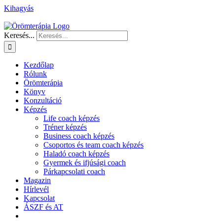
Kihagyás
Keresés...
Kezdőlap
Rólunk
Örömterápia
Könyv
Konzultáció
Képzés
Life coach képzés
Tréner képzés
Business coach képzés
Csoportos és team coach képzés
Haladó coach képzés
Gyermek és ifjúsági coach
Párkapcsolati coach
Magazin
Hírlevél
Kapcsolat
ÁSZF és AT