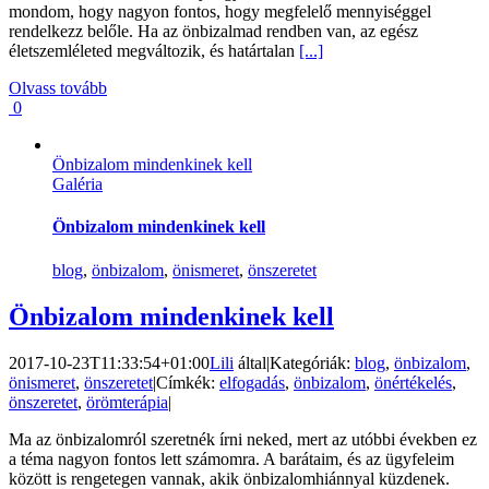
mondom, hogy nagyon fontos, hogy megfelelő mennyiséggel
rendelkezz belőle. Ha az önbizalmad rendben van, az egész
életszemléleted megváltozik, és határtalan
[...]
Olvass tovább
0
Önbizalom mindenkinek kell
Galéria
Önbizalom mindenkinek kell
blog
,
önbizalom
,
önismeret
,
önszeretet
Önbizalom mindenkinek kell
2017-10-23T11:33:54+01:00
Lili
által
|
Kategóriák:
blog
,
önbizalom
,
önismeret
,
önszeretet
|
Címkék:
elfogadás
,
önbizalom
,
önértékelés
,
önszeretet
,
örömterápia
|
Ma az önbizalomról szeretnék írni neked, mert az utóbbi években ez
a téma nagyon fontos lett számomra. A barátaim, és az ügyfeleim
között is rengetegen vannak, akik önbizalomhiánnyal küzdenek.