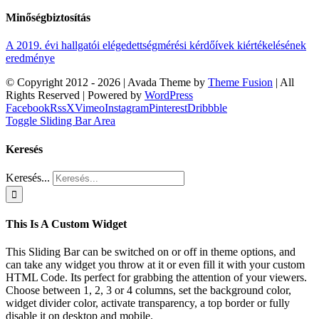
Minőségbiztosítás
A 2019. évi hallgatói elégedettségmérési kérdőívek kiértékelésének
eredménye
© Copyright 2012 -
2026 | Avada Theme by
Theme Fusion
| All
Rights Reserved | Powered by
WordPress
Facebook
Rss
X
Vimeo
Instagram
Pinterest
Dribbble
Toggle Sliding Bar Area
Keresés
Keresés...
This Is A Custom Widget
This Sliding Bar can be switched on or off in theme options, and
can take any widget you throw at it or even fill it with your custom
HTML Code. Its perfect for grabbing the attention of your viewers.
Choose between 1, 2, 3 or 4 columns, set the background color,
widget divider color, activate transparency, a top border or fully
disable it on desktop and mobile.