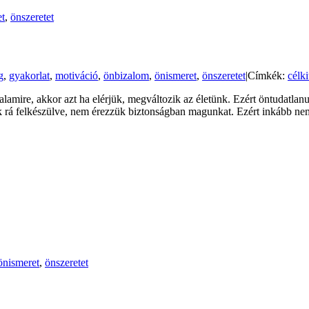
et
,
önszeretet
g
,
gyakorlat
,
motiváció
,
önbizalom
,
önismeret
,
önszeretet
|
Címkék:
célki
amire, akkor azt ha elérjük, megváltozik az életünk. Ezért öntudatlan
k rá felkészülve, nem érezzük biztonságban magunkat. Ezért inkább ne
önismeret
,
önszeretet