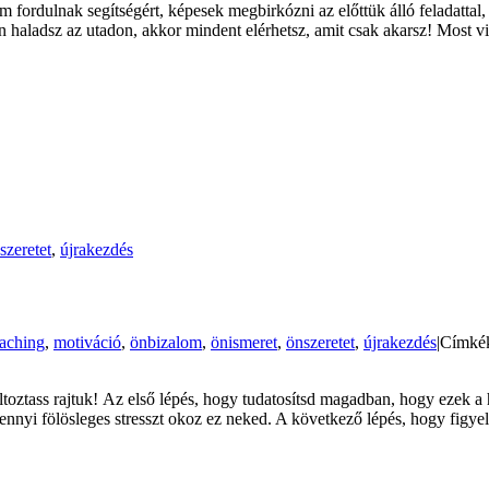
 fordulnak segítségért, képesek megbirkózni az előttük álló feladatt
 haladsz az utadon, akkor mindent elérhetsz, amit csak akarsz! Most v
szeretet
,
újrakezdés
aching
,
motiváció
,
önbizalom
,
önismeret
,
önszeretet
,
újrakezdés
|
Címké
toztass rajtuk! Az első lépés, hogy tudatosítsd magadban, hogy ezek a 
nyi fölösleges stresszt okoz ez neked. A következő lépés, hogy figyeld