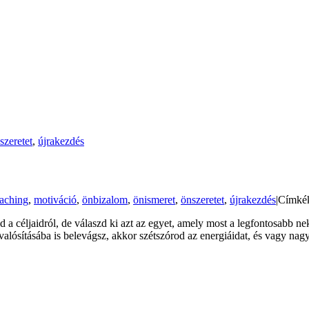
szeretet
,
újrakezdés
aching
,
motiváció
,
önbizalom
,
önismeret
,
önszeretet
,
újrakezdés
|
Címké
d a céljaidról, de válaszd ki azt az egyet, amely most a legfontosabb n
gvalósításába is belevágsz, akkor szétszórod az energiáidat, és vagy n