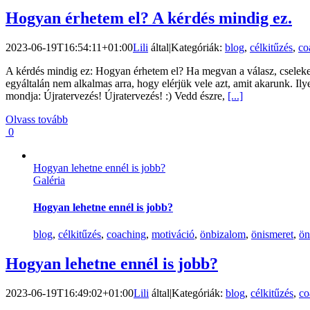
Hogyan érhetem el? A kérdés mindig ez.
2023-06-19T16:54:11+01:00
Lili
által
|
Kategóriák:
blog
,
célkitűzés
,
co
A kérdés mindig ez: Hogyan érhetem el? Ha megvan a válasz, cseleked
egyáltalán nem alkalmas arra, hogy elérjük vele azt, amit akarunk. 
mondja: Újratervezés! Újratervezés! :) Vedd észre,
[...]
Olvass tovább
0
Hogyan lehetne ennél is jobb?
Galéria
Hogyan lehetne ennél is jobb?
blog
,
célkitűzés
,
coaching
,
motiváció
,
önbizalom
,
önismeret
,
ön
Hogyan lehetne ennél is jobb?
2023-06-19T16:49:02+01:00
Lili
által
|
Kategóriák:
blog
,
célkitűzés
,
co