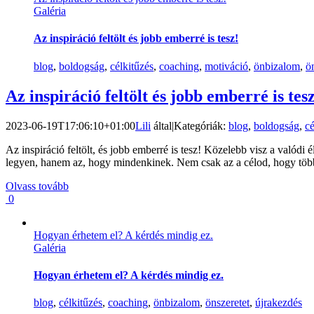
Galéria
Az inspiráció feltölt és jobb emberré is tesz!
blog
,
boldogság
,
célkitűzés
,
coaching
,
motiváció
,
önbizalom
,
ö
Az inspiráció feltölt és jobb emberré is tes
2023-06-19T17:06:10+01:00
Lili
által
|
Kategóriák:
blog
,
boldogság
,
cé
Az inspiráció feltölt, és jobb emberré is tesz! Közelebb visz a valódi 
legyen, hanem az, hogy mindenkinek. Nem csak az a célod, hogy töb
Olvass tovább
0
Hogyan érhetem el? A kérdés mindig ez.
Galéria
Hogyan érhetem el? A kérdés mindig ez.
blog
,
célkitűzés
,
coaching
,
önbizalom
,
önszeretet
,
újrakezdés