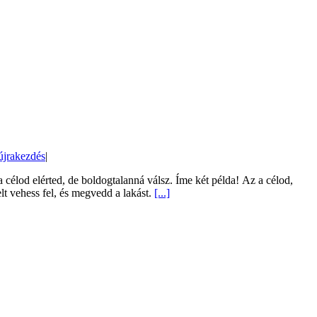
újrakezdés
|
 célod elérted, de boldogtalanná válsz. Íme két példa! Az a célod,
lt vehess fel, és megvedd a lakást.
[...]