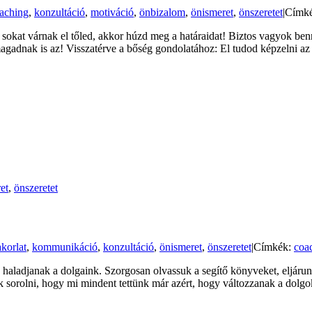
aching
,
konzultáció
,
motiváció
,
önbizalom
,
önismeret
,
önszeretet
|
Címk
sokat várnak el tőled, akkor húzd meg a határaidat! Biztos vagyok ben
agadnak is az! Visszatérve a bőség gondolatához: El tudod képzelni a
et
,
önszeretet
korlat
,
kommunikáció
,
konzultáció
,
önismeret
,
önszeretet
|
Címkék:
coa
aladjanak a dolgaink. Szorgosan olvassuk a segítő könyveket, eljárun
 sorolni, hogy mi mindent tettünk már azért, hogy változzanak a dolgo