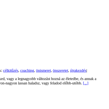
k:
célkitűzés
,
coaching
,
önismeret
,
önszeretet
,
újrakezdés
|
eked, vagy a legnagyobb változást hozná az életedbe, és annak a
agyon-nagyon lassan haladsz, vagy feladod előbb-utóbb.
[...]