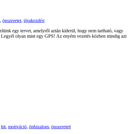
,
önszeretet
,
újrakezdés
|
tünk egy tervet, amelyről aztán kiderül, hogy nem tartható, vagy
nk. Legyél olyan mint egy GPS! Az enyém vezetés közben mindig azt
,
hit
,
motiváció
,
önbizalom
,
önszeretet
|