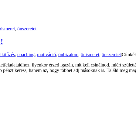
nismeret
,
önszeretet
z!
lkitűzés
,
coaching
,
motiváció
,
önbizalom
,
önismeret
,
önszeretet
|
Címké
életfeladataidhoz, ilyenkor érzed igazán, mit kell csinálnod, miért szüle
b pénzt keress, hanem az, hogy többet adj másoknak is. Találd meg m