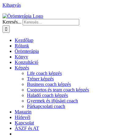
Kihagyás
Keresés...
Kezdőlap
Rólunk
Örömterápia
Könyv
Konzultáció
Képzés
Life coach képzés
Tréner képzés
Business coach képzés
Csoportos és team coach képzés
Haladó coach képzés
Gyermek és ifjúsági coach
Párkapcsolati coach
Magazin
Hírlevél
Kapcsolat
ÁSZF és AT