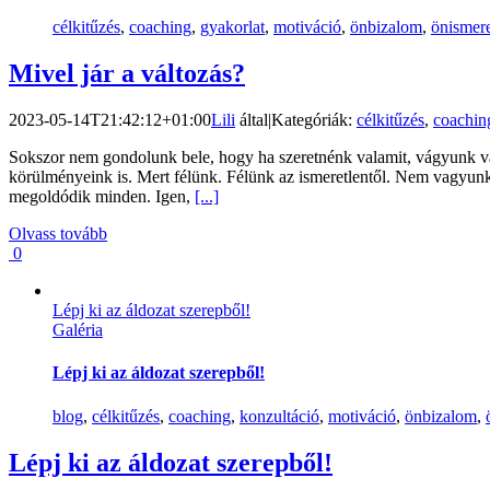
célkitűzés
,
coaching
,
gyakorlat
,
motiváció
,
önbizalom
,
önismer
Mivel jár a változás?
2023-05-14T21:42:12+01:00
Lili
által
|
Kategóriák:
célkitűzés
,
coachin
Sokszor nem gondolunk bele, hogy ha szeretnénk valamit, vágyunk val
körülményeink is. Mert félünk. Félünk az ismeretlentől. Nem vagyun
megoldódik minden. Igen,
[...]
Olvass tovább
0
Lépj ki az áldozat szerepből!
Galéria
Lépj ki az áldozat szerepből!
blog
,
célkitűzés
,
coaching
,
konzultáció
,
motiváció
,
önbizalom
,
Lépj ki az áldozat szerepből!