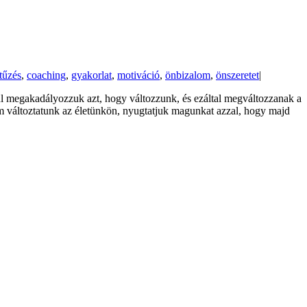
tűzés
,
coaching
,
gyakorlat
,
motiváció
,
önbizalom
,
önszeretet
|
ul megakadályozzuk azt, hogy változzunk, és ezáltal megváltozzanak a
m változtatunk az életünkön, nyugtatjuk magunkat azzal, hogy majd