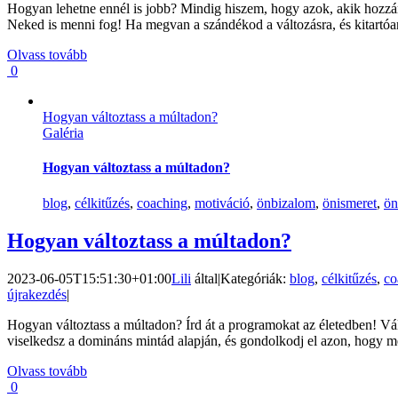
Hogyan lehetne ennél is jobb? Mindig hiszem, hogy azok, akik hozzám
Neked is menni fog! Ha megvan a szándékod a változásra, és kitartóan
Olvass tovább
0
Hogyan változtass a múltadon?
Galéria
Hogyan változtass a múltadon?
blog
,
célkitűzés
,
coaching
,
motiváció
,
önbizalom
,
önismeret
,
ön
Hogyan változtass a múltadon?
2023-06-05T15:51:30+01:00
Lili
által
|
Kategóriák:
blog
,
célkitűzés
,
co
újrakezdés
|
Hogyan változtass a múltadon? Írd át a programokat az életedben! Vál
viselkedsz a domináns mintád alapján, és gondolkodj el azon, hogy men
Olvass tovább
0