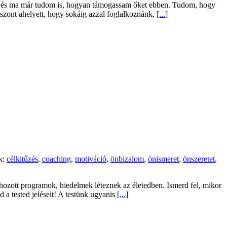
al, és ma már tudom is, hogyan támogassam őket ebben. Tudom, hogy
iszont ahelyett, hogy sokáig azzal foglalkoznánk,
[...]
k:
célkitűzés
,
coaching
,
motiváció
,
önbizalom
,
önismeret
,
önszeretet
,
hozott programok, hiedelmek léteznek az életedben. Ismerd fel, mikor
 a tested jeléseit! A testünk ugyanis
[...]