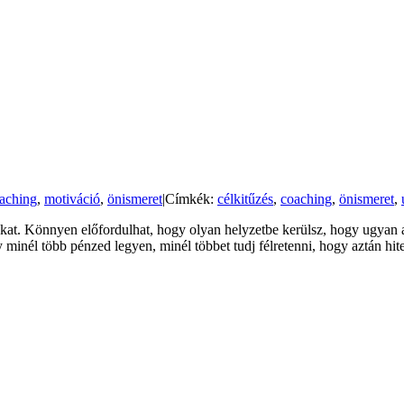
aching
,
motiváció
,
önismeret
|
Címkék:
célkitűzés
,
coaching
,
önismeret
,
okat. Könnyen előfordulhat, hogy olyan helyzetbe kerülsz, hogy ugyan a
minél több pénzed legyen, minél többet tudj félretenni, hogy aztán hite