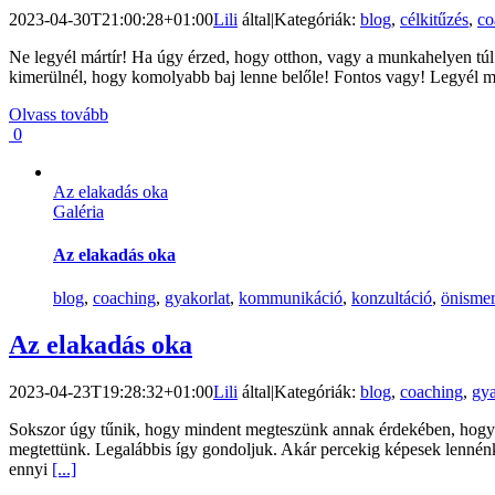
2023-04-30T21:00:28+01:00
Lili
által
|
Kategóriák:
blog
,
célkitűzés
,
co
Ne legyél mártír! Ha úgy érzed, hogy otthon, vagy a munkahelyen túl 
kimerülnél, hogy komolyabb baj lenne belőle! Fontos vagy! Legyél m
Olvass tovább
0
Az elakadás oka
Galéria
Az elakadás oka
blog
,
coaching
,
gyakorlat
,
kommunikáció
,
konzultáció
,
önismer
Az elakadás oka
2023-04-23T19:28:32+01:00
Lili
által
|
Kategóriák:
blog
,
coaching
,
gya
Sokszor úgy tűnik, hogy mindent megteszünk annak érdekében, hogy h
megtettünk. Legalábbis így gondoljuk. Akár percekig képesek lennénk
ennyi
[...]