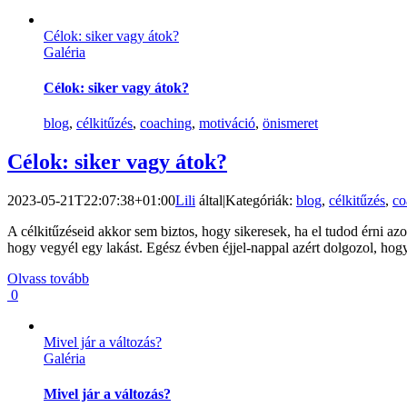
Célok: siker vagy átok?
Galéria
Célok: siker vagy átok?
blog
,
célkitűzés
,
coaching
,
motiváció
,
önismeret
Célok: siker vagy átok?
2023-05-21T22:07:38+01:00
Lili
által
|
Kategóriák:
blog
,
célkitűzés
,
co
A célkitűzéseid akkor sem biztos, hogy sikeresek, ha el tudod érni az
hogy vegyél egy lakást. Egész évben éjjel-nappal azért dolgozol, hogy 
Olvass tovább
0
Mivel jár a változás?
Galéria
Mivel jár a változás?