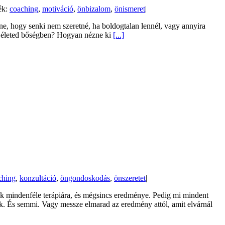
ék:
coaching
,
motiváció
,
önbizalom
,
önismeret
|
ne, hogy senki nem szeretné, ha boldogtalan lennél, vagy annyira
z életed bőségben? Hogyan nézne ki
[...]
ching
,
konzultáció
,
öngondoskodás
,
önszeretet
|
k mindenféle terápiára, és mégsincs eredménye. Pedig mi mindent
k. És semmi. Vagy messze elmarad az eredmény attól, amit elvárnál