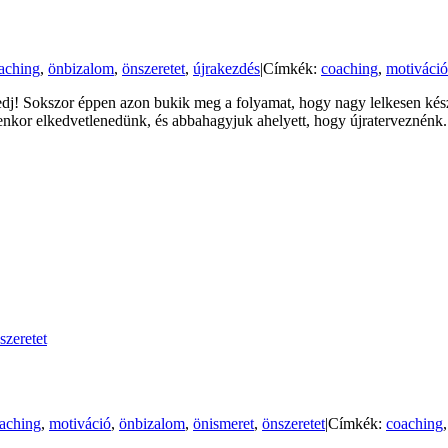
aching
,
önbizalom
,
önszeretet
,
újrakezdés
|
Címkék:
coaching
,
motiváció
j! Sokszor éppen azon bukik meg a folyamat, hogy nagy lelkesen készí
Ilyenkor elkedvetlenedünk, és abbahagyjuk ahelyett, hogy újratervezné
szeretet
aching
,
motiváció
,
önbizalom
,
önismeret
,
önszeretet
|
Címkék:
coaching