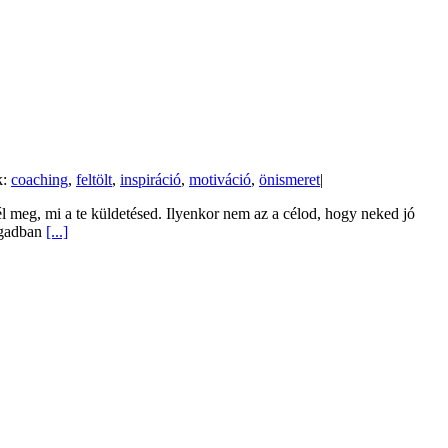
k:
coaching
,
feltölt
,
inspiráció
,
motiváció
,
önismeret
|
ttél meg, mi a te küldetésed. Ilyenkor nem az a célod, hogy neked jó
agadban
[...]