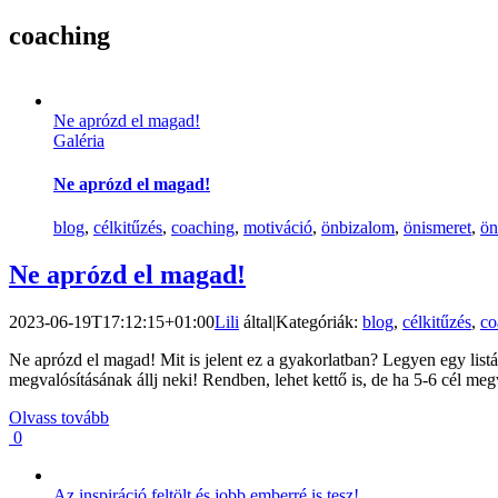
coaching
Ne aprózd el magad!
Galéria
Ne aprózd el magad!
blog
,
célkitűzés
,
coaching
,
motiváció
,
önbizalom
,
önismeret
,
ön
Ne aprózd el magad!
2023-06-19T17:12:15+01:00
Lili
által
|
Kategóriák:
blog
,
célkitűzés
,
co
Ne aprózd el magad! Mit is jelent ez a gyakorlatban? Legyen egy listá
megvalósításának állj neki! Rendben, lehet kettő is, de ha 5-6 cél me
Olvass tovább
0
Az inspiráció feltölt és jobb emberré is tesz!