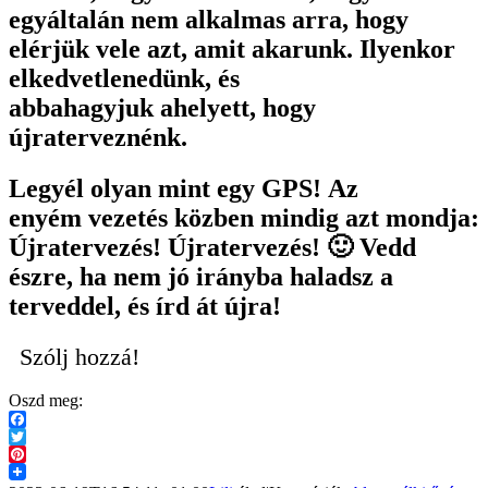
egyáltalán nem alkalmas arra, hogy
elérjük vele azt, amit akarunk. Ilyenkor
elkedvetlenedünk, és
abbahagyjuk ahelyett, hogy
újraterveznénk.
Legyél olyan mint egy GPS! Az
enyém vezetés közben mindig azt mondja:
Újratervezés! Újratervezés! 🙂 Vedd
észre, ha nem jó irányba haladsz a
terveddel, és írd át újra!
Szólj hozzá!
Oszd meg:
Facebook
Twitter
Pinterest