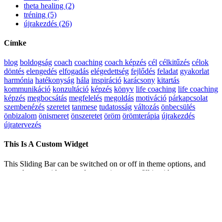
theta healing (2)
tréning (5)
újrakezdés (26)
Címke
blog
boldogság
coach
coaching
coach képzés
cél
célkitűzés
célok
döntés
elengedés
elfogadás
elégedettség
fejlődés
feladat
gyakorlat
harmónia
hatékonyság
hála
inspiráció
karácsony
kitartás
kommunikáció
konzultáció
képzés
könyv
life coaching
life coaching
képzés
megbocsátás
megfelelés
megoldás
motiváció
párkapcsolat
szembenézés
szeretet
tanmese
tudatosság
változás
önbecsülés
önbizalom
önismeret
önszeretet
öröm
örömterápia
újrakezdés
újratervezés
This Is A Custom Widget
This Sliding Bar can be switched on or off in theme options, and
can take any widget you throw at it or even fill it with your custom
HTML Code. Its perfect for grabbing the attention of your viewers.
Choose between 1, 2, 3 or 4 columns, set the background color,
widget divider color, activate transparency, a top border or fully
disable it on desktop and mobile.
Page load link