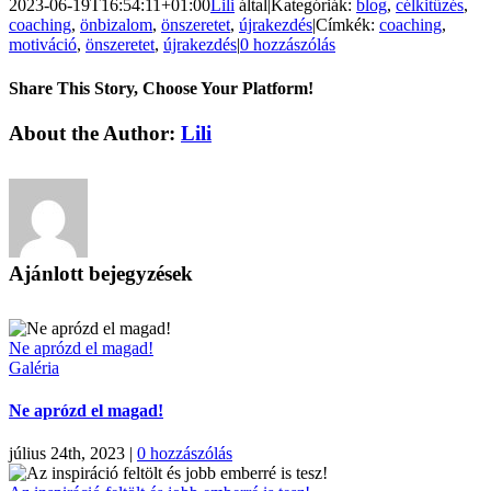
2023-06-19T16:54:11+01:00
Lili
által
|
Kategóriák:
blog
,
célkitűzés
,
coaching
,
önbizalom
,
önszeretet
,
újrakezdés
|
Címkék:
coaching
,
motiváció
,
önszeretet
,
újrakezdés
|
0 hozzászólás
Share This Story, Choose Your Platform!
Facebook
X
Reddit
LinkedIn
Pinterest
Vk
About the Author:
Lili
Ajánlott bejegyzések
Ne aprózd el magad!
Galéria
Ne aprózd el magad!
július 24th, 2023
|
0 hozzászólás