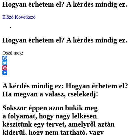
Hogyan érhetem el? A kérdés mindig ez.
Előző
Következő
View
Larger
Image
Hogyan érhetem el? A kérdés mindig ez.
Oszd meg:
Facebook
Twitter
Pinterest
A kérdés mindig ez: Hogyan érhetem el?
Ha megvan a válasz, cselekedj!
Sokszor éppen azon bukik meg
a folyamat, hogy nagy lelkesen
készítünk egy tervet, amelyről aztán
kiderül, hogy nem tartható, vagy