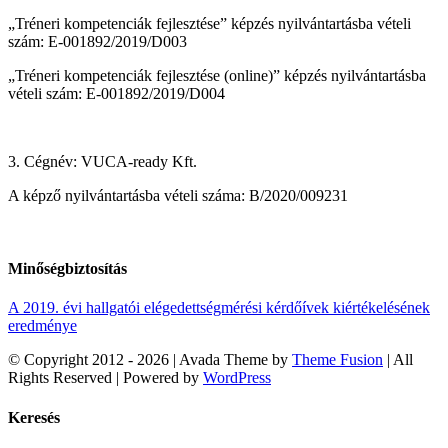
„Tréneri kompetenciák fejlesztése” képzés nyilvántartásba vételi
szám: E-001892/2019/D003
„Tréneri kompetenciák fejlesztése (online)” képzés nyilvántartásba
vételi szám: E-001892/2019/D004
3. Cégnév: VUCA-ready Kft.
A képző nyilvántartásba vételi száma: B/2020/009231
Minőségbiztosítás
A 2019. évi hallgatói elégedettségmérési kérdőívek kiértékelésének
eredménye
© Copyright 2012 -
2026 | Avada Theme by
Theme Fusion
| All
Rights Reserved | Powered by
WordPress
Facebook
Rss
X
Vimeo
Instagram
Pinterest
Dribbble
Toggle
Keresés
Sliding