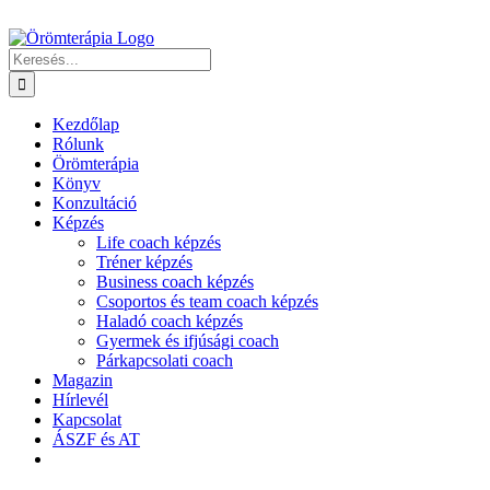
Kihagyás
Keresés...
Kezdőlap
Rólunk
Örömterápia
Könyv
Konzultáció
Képzés
Life coach képzés
Tréner képzés
Business coach képzés
Csoportos és team coach képzés
Haladó coach képzés
Gyermek és ifjúsági coach
Párkapcsolati coach
Magazin
Hírlevél
Kapcsolat
ÁSZF és AT