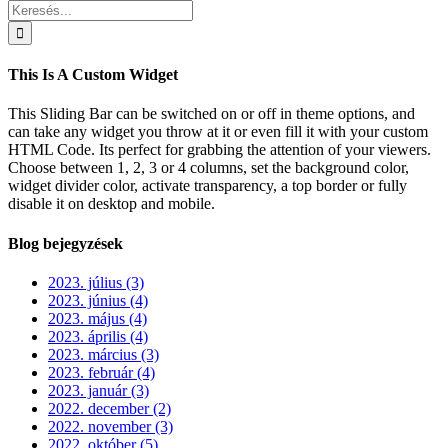
Bar
Keresés...
Area
This Is A Custom Widget
This Sliding Bar can be switched on or off in theme options, and
can take any widget you throw at it or even fill it with your custom
HTML Code. Its perfect for grabbing the attention of your viewers.
Choose between 1, 2, 3 or 4 columns, set the background color,
widget divider color, activate transparency, a top border or fully
disable it on desktop and mobile.
Blog bejegyzések
2023. július (3)
2023. június (4)
2023. május (4)
2023. április (4)
2023. március (3)
2023. február (4)
2023. január (3)
2022. december (2)
2022. november (3)
2022. október (5)