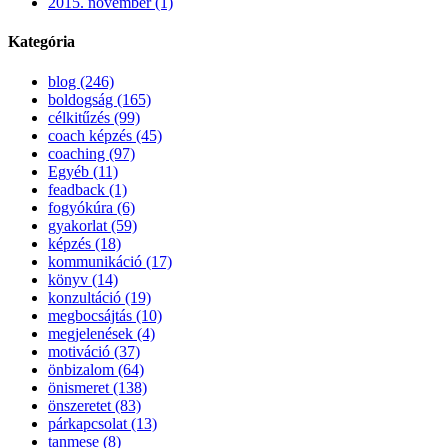
2015. november (1)
Kategória
blog (246)
boldogság (165)
célkitűzés (99)
coach képzés (45)
coaching (97)
Egyéb (11)
feadback (1)
fogyókúra (6)
gyakorlat (59)
képzés (18)
kommunikáció (17)
könyv (14)
konzultáció (19)
megbocsájtás (10)
megjelenések (4)
motiváció (37)
önbizalom (64)
önismeret (138)
önszeretet (83)
párkapcsolat (13)
tanmese (8)