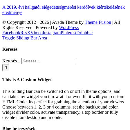
A 2019. évi hallgatói elégedettségmérési kérdőívek kiértékelésének
eredménye
© Copyright 2012 -
2026 | Avada Theme by
Theme Fusion
| All
Rights Reserved | Powered by
WordPress
Facebook
Rss
X
Vimeo
Instagram
Pinterest
Dribbble
Toggle Sliding Bar Area
Keresés
Keresés...
This Is A Custom Widget
This Sliding Bar can be switched on or off in theme options, and
can take any widget you throw at it or even fill it with your custom
HTML Code. Its perfect for grabbing the attention of your viewers.
Choose between 1, 2, 3 or 4 columns, set the background color,
widget divider color, activate transparency, a top border or fully
disable it on desktop and mobile.
Blog bejegyzések