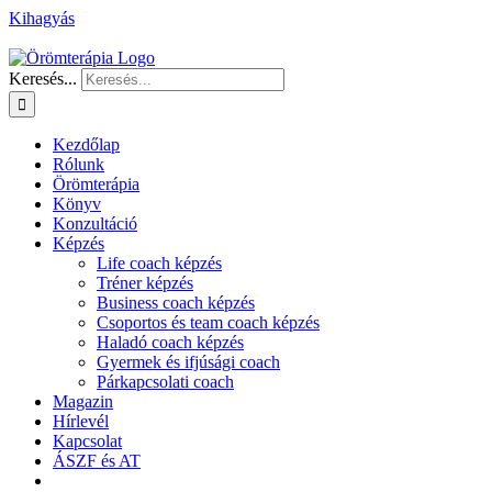
Kihagyás
Keresés...
Kezdőlap
Rólunk
Örömterápia
Könyv
Konzultáció
Képzés
Life coach képzés
Tréner képzés
Business coach képzés
Csoportos és team coach képzés
Haladó coach képzés
Gyermek és ifjúsági coach
Párkapcsolati coach
Magazin
Hírlevél
Kapcsolat
ÁSZF és AT