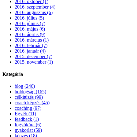
2016. október (1)
2016. szeptember (4)
2016. augusztus (6)
2016. július (5)
2016. június (7)
2016. május (6)
2016. április (9)
2016. március (1)
2016. február (7)
2016. január (4)
2015. december (7)
2015. november (1)
Kategória
blog (246)
boldogság (165)
célkitűzés (99)
coach képzés (45)
coaching (97)
Egyéb (11)
feadback (1)
fogyókúra (6)
gyakorlat (59)
képzés (18)