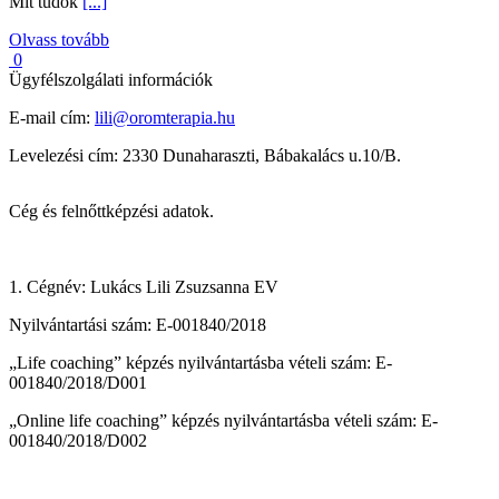
Mit tudok
[...]
Olvass tovább
0
Ügyfélszolgálati információk
E-mail cím:
lili@oromterapia.hu
Levelezési cím: 2330 Dunaharaszti, Bábakalács u.10/B.
Cég és felnőttképzési adatok.
1. Cégnév: Lukács Lili Zsuzsanna EV
Nyilvántartási szám: E-001840/2018
„Life coaching” képzés nyilvántartásba vételi szám: E-
001840/2018/D001
„Online life coaching” képzés nyilvántartásba vételi szám: E-
001840/2018/D002