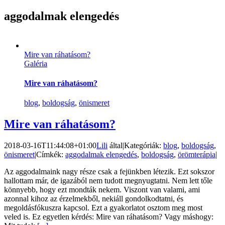
aggodalmak elengedés
Mire van ráhatásom?
Galéria
Mire van ráhatásom?
blog
,
boldogság
,
önismeret
Mire van ráhatásom?
2018-03-16T11:44:08+01:00
Lili
által
|
Kategóriák:
blog
,
boldogság
,
önismeret
|
Címkék:
aggodalmak elengedés
,
boldogság
,
örömterápia
|
Az aggodalmaink nagy része csak a fejünkben létezik. Ezt sokszor
hallottam már, de igazából nem tudott megnyugtatni. Nem lett tőle
könnyebb, hogy ezt mondták nekem. Viszont van valami, ami
azonnal kihoz az érzelmekből, nekiáll gondolkodtatni, és
megoldásfókuszra kapcsol. Ezt a gyakorlatot osztom meg most
veled is. Ez egyetlen kérdés: Mire van ráhatásom? Vagy máshogy: