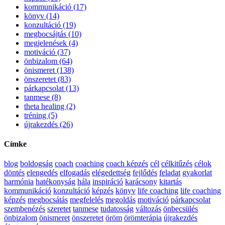
kommunikáció (17)
könyv (14)
konzultáció (19)
megbocsájtás (10)
megjelenések (4)
motiváció (37)
önbizalom (64)
önismeret (138)
önszeretet (83)
párkapcsolat (13)
tanmese (8)
theta healing (2)
tréning (5)
újrakezdés (26)
Címke
blog
boldogság
coach
coaching
coach képzés
cél
célkitűzés
célok
döntés
elengedés
elfogadás
elégedettség
fejlődés
feladat
gyakorlat
harmónia
hatékonyság
hála
inspiráció
karácsony
kitartás
kommunikáció
konzultáció
képzés
könyv
life coaching
life coaching
képzés
megbocsátás
megfelelés
megoldás
motiváció
párkapcsolat
szembenézés
szeretet
tanmese
tudatosság
változás
önbecsülés
önbizalom
önismeret
önszeretet
öröm
örömterápia
újrakezdés