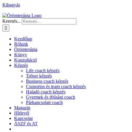
Kihagyás
Keresés...
Kezdőlap
Rólunk
Örömterápia
Könyv
Konzultáció
Képzés
Life coach képzés
Tréner képzés
Business coach képzés
Csoportos és team coach képzés
Haladó coach képzés
Gyermek és ifjúsági coach
Párkapcsolati coach
Magazin
Hírlevél
Kapcsolat
ÁSZF és AT