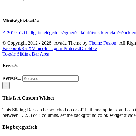
Minőségbiztosítás
A 2019. évi hallgatói elégedettségmérési kérdőívek kiértékelésének 
© Copyright 2012 -
2026 | Avada Theme by
Theme Fusion
| All Rig
Facebook
Rss
X
Vimeo
Instagram
Pinterest
Dribbble
Toggle Sliding Bar Area
Keresés
Keresés...
This Is A Custom Widget
This Sliding Bar can be switched on or off in theme options, and can 
between 1, 2, 3 or 4 columns, set the background color, widget divider 
Blog bejegyzések