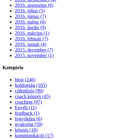
2016. augusztus (6)
2016. július (5)
2016. június (7)
2016. május (6)
2016. április (9)
2016. március (1)
2016. február (7)
2016. január (4)
2015. december (7)
2015. november (1)
Kategória
blog (246)
boldogság (165)
célkitűzés (99)
coach képzés (45)
coaching (97)
Egyéb (11)
feadback (1)
fogyókúra (6)
gyakorlat (59)
képzés (18)
kommunikáció (17)