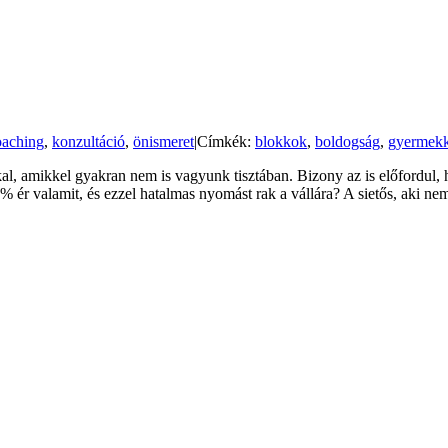
oaching
,
konzultáció
,
önismeret
|
Címkék:
blokkok
,
boldogság
,
gyermekk
, amikkel gyakran nem is vagyunk tisztában. Bizony az is előfordul, 
% ér valamit, és ezzel hatalmas nyomást rak a vállára? A sietős, aki ne