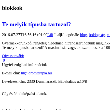
blokkok
Te melyik típusba tartozol?
2016-07-27T16:56:16+01:00
Lili
által
|
Kategóriák:
blog
,
boldogság
,
c
Gyermekkorunkból rengeteg hiedelmet, hitrendszert hozunk magunkkal
Te melyik típusba tartozol? A maximalista vagy, aki szerint csak a 100
Olvass tovább
0
Ügyfélszolgálati információk
E-mail cím:
lili@oromterapia.hu
Levelezési cím: 2330 Dunaharaszti, Bábakalács u.10/B.
Cég és felnőttképzési adatok.