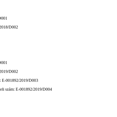
/D001
0/2018/D002
/D001
2/2019/D002
zám: E-001892/2019/D003
vételi szám: E-001892/2019/D004