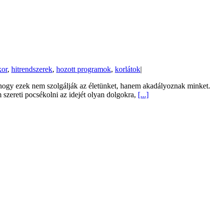
or
,
hitrendszerek
,
hozott programok
,
korlátok
|
hogy ezek nem szolgálják az életünket, hanem akadályoznak minket.
m szereti pocsékolni az idejét olyan dolgokra,
[...]