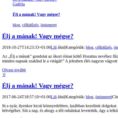
Galéria
Élj a mának! Vagy mégse?
blog
,
célkitűzés
,
önismeret
Élj a mának! Vagy mégse?
2018-10-27T14:23:33+01:00
Lili
által
|
Kategóriák:
blog
,
célkitűzés
,
ön
Az „Élj a mának” gondolat az ókori római költő Horatius nevéhez fű
minden napnak szakítsd le a virágát!” A jelenben élés nagyon vágyot
Olvass tovább
0
Élj a mának! Vagy mégse?
2017-06-24T18:57:10+01:00
Lili
által
|
Kategóriák:
blog
,
önismeret
|
Cí
Itt a nyár, ilyenkor kicsit könnyedebben, lazábban kezelünk dolgokat
hétvégéket. Süt a nap, és ahogy a téli ruháinkat levetettük, úgy a lel