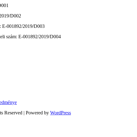
/D001
2/2019/D002
zám: E-001892/2019/D003
vételi szám: E-001892/2019/D004
eredménye
hts Reserved | Powered by
WordPress