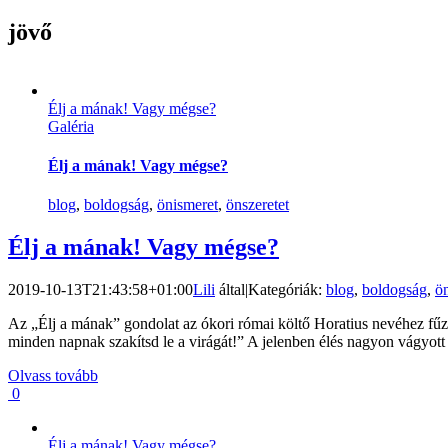
jövő
Élj a mának! Vagy mégse?
Galéria
Élj a mának! Vagy mégse?
blog
,
boldogság
,
önismeret
,
önszeretet
Élj a mának! Vagy mégse?
2019-10-13T21:43:58+01:00
Lili
által
|
Kategóriák:
blog
,
boldogság
,
ö
Az „Élj a mának” gondolat az ókori római költő Horatius nevéhez fű
minden napnak szakítsd le a virágát!” A jelenben élés nagyon vágyot
Olvass tovább
0
Élj a mának! Vagy mégse?