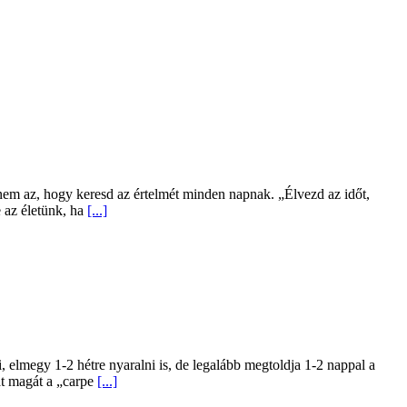
em az, hogy keresd az értelmét minden napnak. „Élvezd az időt,
 az életünk, ha
[...]
 elmegy 1-2 hétre nyaralni is, de legalább megtoldja 1-2 nappal a
 át magát a „carpe
[...]