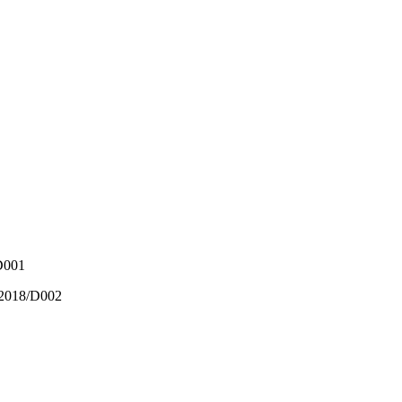
/D001
0/2018/D002