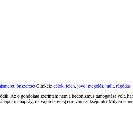
nismeret
,
önszeretet
|
Címkék:
célok
,
jelen
,
jövő
,
megélés
,
múlt
,
rágódás
|
ződik. Az ő gondolata szerintem nem a hedonizmus támogatása volt, han
t állapot manapság, de vajon tényleg erre van szükségünk? Milyen lenne