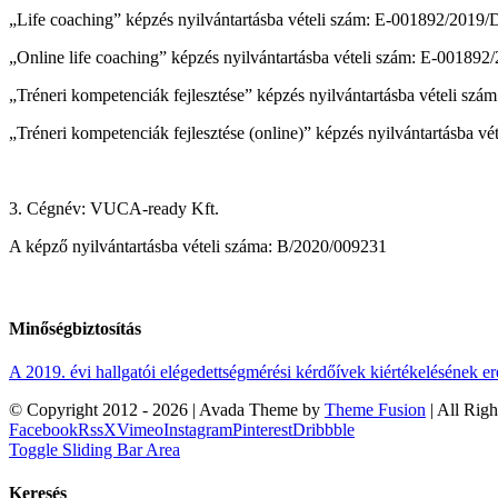
„Life coaching” képzés nyilvántartásba vételi szám: E-001892/2019
„Online life coaching” képzés nyilvántartásba vételi szám: E-00189
„Tréneri kompetenciák fejlesztése” képzés nyilvántartásba vételi s
„Tréneri kompetenciák fejlesztése (online)” képzés nyilvántartásba 
3. Cégnév: VUCA-ready Kft.
A képző nyilvántartásba vételi száma: B/2020/009231
Minőségbiztosítás
A 2019. évi hallgatói elégedettségmérési kérdőívek kiértékelésének 
© Copyright 2012 -
2026 | Avada Theme by
Theme Fusion
| All Rig
Facebook
Rss
X
Vimeo
Instagram
Pinterest
Dribbble
Toggle Sliding Bar Area
Keresés