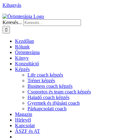
Kihagyás
Keresés...
Kezdőlap
Rólunk
Örömterápia
Könyv
Konzultáció
Képzés
Life coach képzés
Tréner képzés
Business coach képzés
Csoportos és team coach képzés
Haladó coach képzés
Gyermek és ifjúsági coach
Párkapcsolati coach
Magazin
Hírlevél
Kapcsolat
ÁSZF és AT