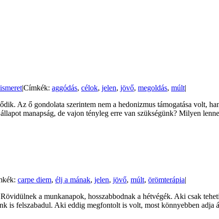
ismeret
|
Címkék:
aggódás
,
célok
,
jelen
,
jövő
,
megoldás
,
múlt
|
ződik. Az ő gondolata szerintem nem a hedonizmus támogatása volt, han
t állapot manapság, de vajon tényleg erre van szükségünk? Milyen lenne
mkék:
carpe diem
,
élj a mának
,
jelen
,
jövő
,
múlt
,
örömterápia
|
. Rövidülnek a munkanapok, hosszabbodnak a hétvégék. Aki csak teheti,
künk is felszabadul. Aki eddig megfontolt is volt, most könnyebben adja