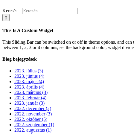
Keresés...
This Is A Custom Widget
This Sliding Bar can be switched on or off in theme options, and can 
between 1, 2, 3 or 4 columns, set the background color, widget divider 
Blog bejegyzések
2023. július (3)
2023. június (4)
2023. május (4)
2023. április (4)
2023. március (3)
2023. február (4)
2023. január (3)
2022. december (2)
2022. november (3)
2022. október (5)
2022. szeptember (1)
2022. augusztus (1)