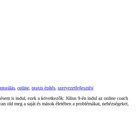
ntorálás
,
online
,
praxis építés
,
szervezetfejlesztés
|
ésem is indul, ezek a következők: Július 9-én indul az online coach
an old meg a saját és mások életében a problémákat, nehézségeket,