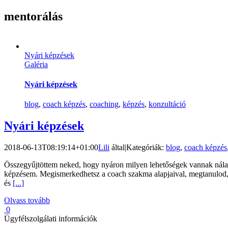
mentorálás
Nyári képzések
Galéria
Nyári képzések
blog
,
coach képzés
,
coaching
,
képzés
,
konzultáció
Nyári képzések
2018-06-13T08:19:14+01:00
Lili
által
|
Kategóriák:
blog
,
coach képzés
Összegyűjtöttem neked, hogy nyáron milyen lehetőségek vannak nálam, 
képzésem. Megismerkedhetsz a coach szakma alapjaival, megtanulod, h
és
[...]
Olvass tovább
0
Ügyfélszolgálati információk