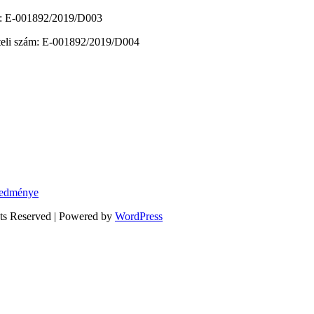
zám: E-001892/2019/D003
vételi szám: E-001892/2019/D004
eredménye
hts Reserved | Powered by
WordPress