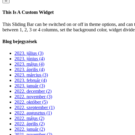
This Is A Custom Widget
This Sliding Bar can be switched on or off in theme options, and can 
between 1, 2, 3 or 4 columns, set the background color, widget divider 
Blog bejegyzések
2023. július (3)
2023. június (4)
2023. május (4)
2023. április (4)
2023. március (3)
2023. február (4)
2023. január (3)
2022. december (2)
2022. november (3)
2022. október (5)
2022. szeptember (1)
2022. augusztus (1)
2022. május (2)
2022. április (2)
2022. január (2)
2021. november (2)