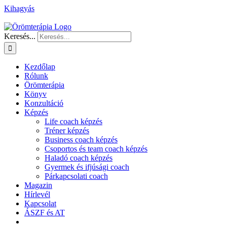
Kihagyás
Keresés...
Kezdőlap
Rólunk
Örömterápia
Könyv
Konzultáció
Képzés
Life coach képzés
Tréner képzés
Business coach képzés
Csoportos és team coach képzés
Haladó coach képzés
Gyermek és ifjúsági coach
Párkapcsolati coach
Magazin
Hírlevél
Kapcsolat
ÁSZF és AT