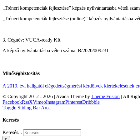
„Tréneri kompetenciák fejlesztése” képzés nyilvántartásba vételi s
„Tréneri kompetenciák fejlesztése (online)” képzés nyilvántartásba 
3. Cégnév: VUCA-ready Kft.
A képző nyilvántartásba vételi száma: B/2020/009231
Minőségbiztosítás
A 2019. évi hallgatói elégedettségmérési kérdőívek kiértékelésének 
© Copyright 2012 -
2026 | Avada Theme by
Theme Fusion
| All Rig
Facebook
Rss
X
Vimeo
Instagram
Pinterest
Dribbble
Toggle Sliding Bar Area
Keresés
Keresés...