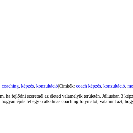
,
coaching
,
képzés
,
konzultáció
|
Címkék:
coach képzés
,
konzultáció
,
me
ha fejlődni szeretnél az életed valamelyik területén. Júliusban 3 képz
ogyan építs fel egy 6 alkalmas coaching folymatot, valamint azt, hogy