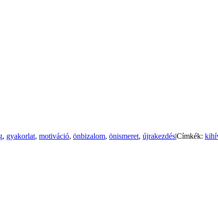
g
,
gyakorlat
,
motiváció
,
önbizalom
,
önismeret
,
újrakezdés
|
Címkék:
kihí