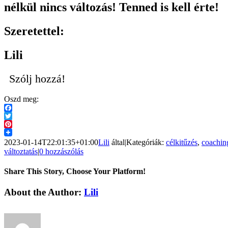
nélkül nincs változás! Tenned is kell érte!
Szeretettel:
Lili
Szólj hozzá!
Oszd meg:
Facebook
Twitter
Pinterest
2023-01-14T22:01:35+01:00
Lili
által
|
Kategóriák:
célkitűzés
,
coachin
változtatás
|
0 hozzászólás
Share This Story, Choose Your Platform!
Facebook
X
Reddit
LinkedIn
Pinterest
Vk
About the Author:
Lili