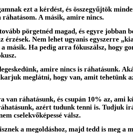
mnak ezt a kérdést, és összegyűjtök minden
n ráhatásom. A másik, amire nincs.
 tovább pörgetnéd magad, és egyre jobban b
az érzések. Nem lehet ugyanis egyszerre „ki
y a másik. Ha pedig arra fókuszálsz, hogy 
ókusz.
egeskedünk, amire nincs is ráhatásunk. Aká
karjuk meglátni, hogy van, amit tehetünk a
 van ráhatásunk, és csupán 10% az, ami kül
áhatásunk, azért tudunk tenni is. Tudjuk irá
nem cselekvőképessé válsz.
sznek a megoldáshoz, majd tedd is meg a meg