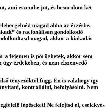
t, ami eszembe jut, és besorolom két
elehergelnéd magad abba az érzésbe,
akadt” és racionálisan gondolkodó
gondolkodtasd magad, akkor a kiakadás
r a fejemen is pöröghetek, akkor sem
z ügy érdekében, és nem elszenvedő
ső tényezőktől függ. Én is valahogy így
nyítani, kontrollálni, befolyásolni. Nem
felelő lépéseket! Ne felejtsd el, cselekvés