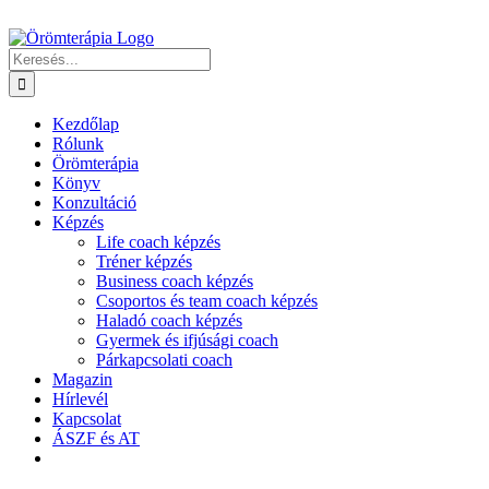
Kihagyás
Keresés...
Kezdőlap
Rólunk
Örömterápia
Könyv
Konzultáció
Képzés
Life coach képzés
Tréner képzés
Business coach képzés
Csoportos és team coach képzés
Haladó coach képzés
Gyermek és ifjúsági coach
Párkapcsolati coach
Magazin
Hírlevél
Kapcsolat
ÁSZF és AT