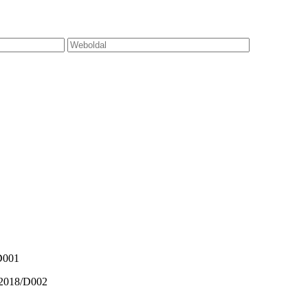
/D001
0/2018/D002