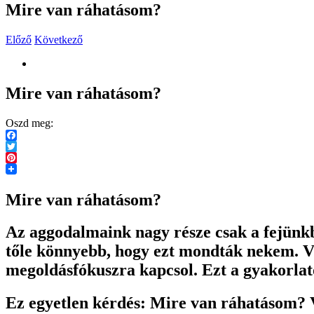
Mire van ráhatásom?
Előző
Következő
View
Larger
Image
Mire van ráhatásom?
Oszd meg:
Facebook
Twitter
Pinterest
Mire van ráhatásom?
Az aggodalmaink nagy része csak a fejünkb
tőle könnyebb, hogy ezt mondták nekem. Vi
megoldásfókuszra kapcsol. Ezt a gyakorlat
Ez egyetlen kérdés: Mire van ráhatásom? 