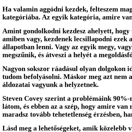
Ha valamin aggódni kezdek, felteszem maga
kategóriába. Az egyik kategória, amire va
Amint gondolkodni kezdesz ahelyett, hogy
amiben vagy, kezdenek lecsillapodni ezek 
állapotban lenni. Vagy az egyik megy, vag
megszűnik, és átveszi a helyét a megoldásf
Nagyon sokszor ráadásul olyan dolgokon id
tudom befolyásolni. Máskor meg azt nem a
áldozatai vagyunk a helyzetnek.
Steven Covey szerint a problémáink 90%-ra
látom, és ebben az a szép, hogy amire van r
maradsz tovább tehetetlenség érzésben, ha
Lásd meg a lehetőségeket, amik közelebb vi