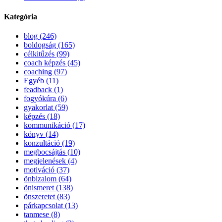
Kategória
blog (246)
boldogság (165)
célkitűzés (99)
coach képzés (45)
coaching (97)
Egyéb (11)
feadback (1)
fogyókúra (6)
gyakorlat (59)
képzés (18)
kommunikáció (17)
könyv (14)
konzultáció (19)
megbocsájtás (10)
megjelenések (4)
motiváció (37)
önbizalom (64)
önismeret (138)
önszeretet (83)
párkapcsolat (13)
tanmese (8)