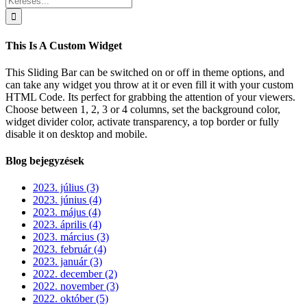
Area
This Is A Custom Widget
This Sliding Bar can be switched on or off in theme options, and
can take any widget you throw at it or even fill it with your custom
HTML Code. Its perfect for grabbing the attention of your viewers.
Choose between 1, 2, 3 or 4 columns, set the background color,
widget divider color, activate transparency, a top border or fully
disable it on desktop and mobile.
Blog bejegyzések
2023. július (3)
2023. június (4)
2023. május (4)
2023. április (4)
2023. március (3)
2023. február (4)
2023. január (3)
2022. december (2)
2022. november (3)
2022. október (5)