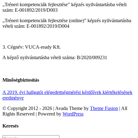
„Tréneri kompetenciák fejlesztése” képzés nyilvántartásba vételi
szám: E-001892/2019/D003
„Tréneri kompetenciák fejlesztése (online)” képzés nyilvántartásba
vételi szám: E-001892/2019/D004
3. Cégnév: VUCA-ready Kft.
A képző nyilvántartásba vételi száma: B/2020/009231
Minőségbiztosítás
A 2019. évi hallgatói elégedettségmérési kérdőívek kiértékelésének
eredménye
© Copyright 2012 -
2026 | Avada Theme by
Theme Fusion
| All
Rights Reserved | Powered by
WordPress
Facebook
Rss
X
Vimeo
Instagram
Pinterest
Dribbble
Toggle
Keresés
Sliding
Bar
Keresés...