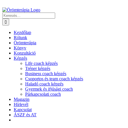
Kihagyás
Keresés...
Kezdőlap
Rólunk
Örömterápia
Könyv
Konzultáció
Képzés
Life coach képzés
Tréner képzés
Business coach képzés
Csoportos és team coach képzés
Haladó coach képzés
Gyermek és ifjúsági coach
Párkapcsolati coach
Magazin
Hírlevél
Kapcsolat
ÁSZF és AT