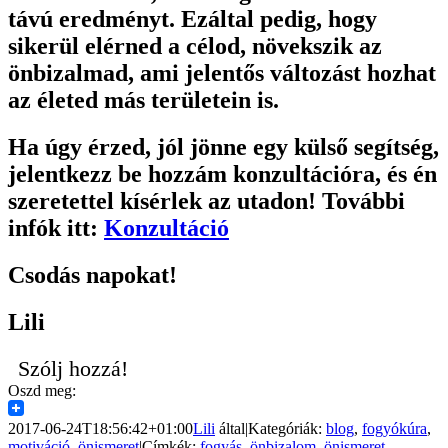
távú eredményt. Ezáltal pedig, hogy
sikerül elérned a célod, növekszik az
önbizalmad, ami jelentős változást hozhat
az életed más területein is.
Ha úgy érzed, jól jönne egy külső segítség,
jelentkezz be hozzám konzultációra, és én
szeretettel kísérlek az utadon! További
infók itt:
Konzultáció
Csodás napokat!
Lili
Szólj hozzá!
Oszd meg:
2017-06-24T18:56:42+01:00
Lili
által
|
Kategóriák:
blog
,
fogyókúra
,
motiváció
,
önismeret
|
Címkék:
fogyás
,
önbizalom
,
önismeret
,