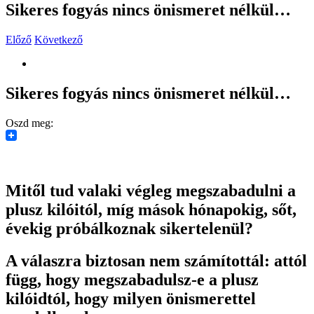
Sikeres fogyás nincs önismeret nélkül…
Előző
Következő
View
Larger
Image
Sikeres fogyás nincs önismeret nélkül…
Oszd meg:
Mitől tud valaki végleg megszabadulni a
plusz kilóitól, míg mások hónapokig, sőt,
évekig próbálkoznak sikertelenül?
A válaszra biztosan nem számítottál: attól
függ, hogy megszabadulsz-e a plusz
kilóidtól, hogy milyen önismerettel