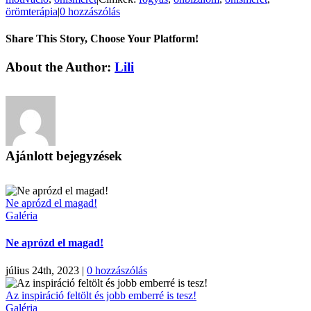
örömterápia
|
0 hozzászólás
Share This Story, Choose Your Platform!
Facebook
X
Reddit
LinkedIn
Pinterest
Vk
About the Author:
Lili
Ajánlott bejegyzések
Ne aprózd el magad!
Galéria
Ne aprózd el magad!
július 24th, 2023
|
0 hozzászólás
Az inspiráció feltölt és jobb emberré is tesz!
Galéria