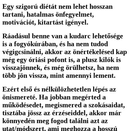
Egy szigorú diétát nem lehet hosszan
tartani, hatalmas önfegyelmet,
motivációt, kitartást igényel.
Ráadásul benne van a kudarc lehetősége
is a fogyókúrában, és ha nem tudod
végigcsinálni, akkor az önértékelésed kap
még egy óriási pofont is, a plusz kilók is
visszajönnek, és még örülhetsz, ha nem
több jön vissza, mint amennyi lement.
Ezért első és nélkülözhetetlen lépés az
önismereté. Ha jobban megérted a
működésedet, megismered a szokásaidat,
tisztába jössz az érzéseiddel, akkor már
könnyedén meg fogod találni azt az
utat/módszert, ami meghozza a hosszú